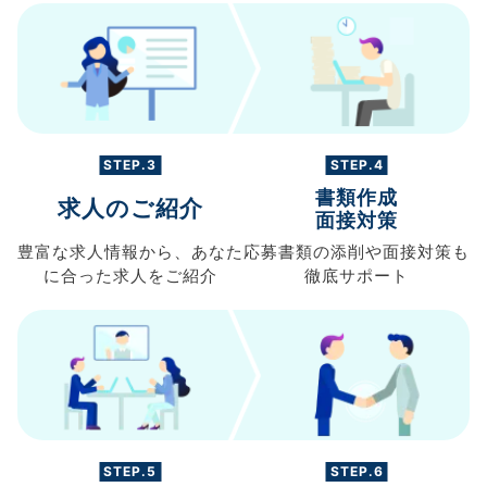
STEP.3
STEP.4
書類作成
求人のご紹介
面接対策
豊富な求人情報から、
あなた
応募書類の
添削や面接対策も
に合った求人を
ご紹介
徹底サポート
STEP.5
STEP.6