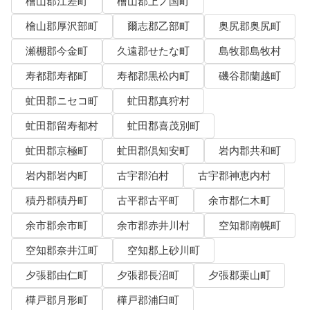
檜山郡江差町
檜山郡上ノ国町
檜山郡厚沢部町
爾志郡乙部町
奥尻郡奥尻町
瀬棚郡今金町
久遠郡せたな町
島牧郡島牧村
寿都郡寿都町
寿都郡黒松内町
磯谷郡蘭越町
虻田郡ニセコ町
虻田郡真狩村
虻田郡留寿都村
虻田郡喜茂別町
虻田郡京極町
虻田郡倶知安町
岩内郡共和町
岩内郡岩内町
古宇郡泊村
古宇郡神恵内村
積丹郡積丹町
古平郡古平町
余市郡仁木町
余市郡余市町
余市郡赤井川村
空知郡南幌町
空知郡奈井江町
空知郡上砂川町
夕張郡由仁町
夕張郡長沼町
夕張郡栗山町
樺戸郡月形町
樺戸郡浦臼町