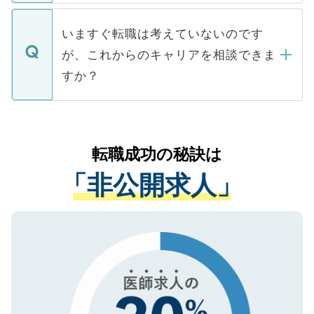
関を公にしてしまうと、応募が殺到する場
定を承諾する必要はありません。内定先へ
個人情報が漏えいすることはありませんの
合があります。 選考を効率よく行うため
の辞退の連絡はキャリアパートナーが行い
で、ご安心ください。当サイトからの登録
いますぐ転職は考えていないのです
に、医療機関が求める条件に合った人材の
ますので、ご安心ください。
などで収集したご登録者様の個人情報は、
が、これからのキャリアを相談できま
みを人材紹介会社に依頼するケースが増え
ご本人のキャリアアップおよび転職活動の
ています。
すか？
支援を目的に使用いたします。お預かりし
ているすべての個人データはご本人の許可
お気軽にご相談ください。先生専任のキャ
なく、医療機関側に開示したり、第三者に
リアパートナーが将来のご希望などをおう
提供することは一切ありません。また弊社
かがいして、現在の医療機関の状況や紹介
転職成功の秘訣は
は、個人情報の取り扱いについての厳密な
経験をまじえながら、適切なアドバイスを
管理基準を満たした事業者のみに付与され
「非公開求人」
させていただきます。すぐにご転職をされ
る、プライバシーマークを取得済みです。
ない方には、長期的なサポートが可能です
ご登録いただいた個人情報は、SSL（デー
ので、まずはご登録ください。
タ暗号化）によって保護されていますの
で、機密保持に関してもご安心ください。