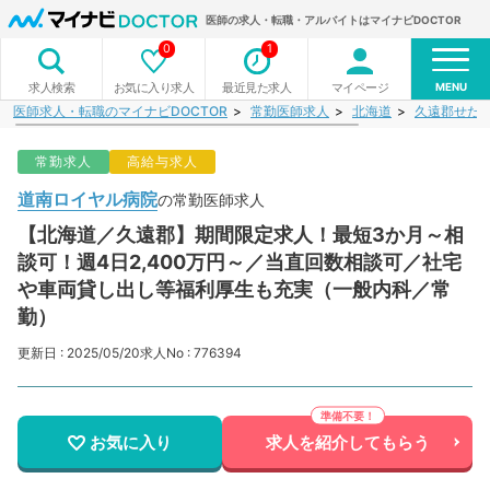
医師の求人・転職・アルバイトはマイナビDOCTOR
0
1
MENU
お気に入り求人
最近見た求人
マイページ
求人検索
医師求人・転職のマイナビDOCTOR
常勤医師求人
北海道
久遠郡せた
常勤求人
高給与求人
道南ロイヤル病院
の常勤医師求人
【北海道／久遠郡】期間限定求人！最短3か月～相
談可！週4日2,400万円～／当直回数相談可／社宅
や車両貸し出し等福利厚生も充実（一般内科／常
勤）
更新日 : 2025/05/20
求人No : 776394
お気に入り
求人を紹介してもらう