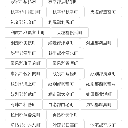
宗谷郡猿払村
枝幸郡浜頓別町
枝幸郡中頓別町
枝幸郡枝幸町
天塩郡豊富町
礼文郡礼文町
利尻郡利尻町
利尻郡利尻富士町
天塩郡幌延町
網走郡美幌町
網走郡津別町
斜里郡斜里町
斜里郡清里町
斜里郡小清水町
常呂郡訓子府町
常呂郡置戸町
常呂郡佐呂間町
紋別郡遠軽町
紋別郡湧別町
紋別郡滝上町
紋別郡興部町
紋別郡西興部村
紋別郡雄武町
網走郡大空町
虻田郡豊浦町
有珠郡壮瞥町
白老郡白老町
勇払郡厚真町
虻田郡洞爺湖町
勇払郡安平町
勇払郡むかわ町
沙流郡日高町
沙流郡平取町