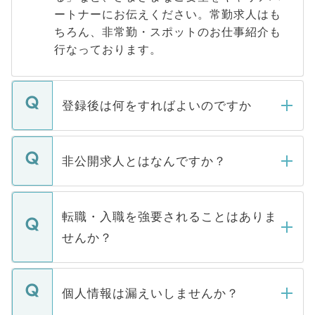
ートナーにお伝えください。常勤求人はも
ちろん、非常勤・スポットのお仕事紹介も
行なっております。
登録後は何をすればよいのですか
ご登録いただきましたら、弊社担当者がご
登録内容を確認し、その後メールもしくは
非公開求人とはなんですか？
お電話にて次のステップのご案内をいたし
ます。通常、5営業日以内にはご連絡をせて
マイナビDOCTORで取り扱っている求人の
いただきますので、しばらくお待ちくださ
うち約3割は、Webサイトからご覧いただ
転職・入職を強要されることはありま
い。
けない「非公開求人」です。非公開求人は
せんか？
下記の理由によって、一般には公開してい
ません。
転職・入職を強要することは一切ありませ
ん。また、仮に応募先から内定をいただい
個人情報は漏えいしませんか？
■応募殺到を避けるため 人気のある医療機
たとしても、ご本人が納得しない限り、内