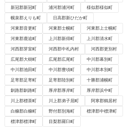
新冠郡新冠町
浦河郡浦河町
様似郡様似町
幌泉郡えりも町
日高郡新ひだか町
河東郡音更町
河東郡士幌町
河東郡上士幌町
河東郡鹿追町
上川郡新得町
上川郡清水町
河西郡芽室町
河西郡中札内村
河西郡更別村
広尾郡大樹町
広尾郡広尾町
中川郡幕別町
中川郡池田町
中川郡豊頃町
中川郡本別町
足寄郡足寄町
足寄郡陸別町
十勝郡浦幌町
釧路郡釧路町
厚岸郡厚岸町
厚岸郡浜中町
川上郡標茶町
川上郡弟子屈町
阿寒郡鶴居村
白糠郡白糠町
野付郡別海町
標津郡中標津町
標津郡標津町
目梨郡羅臼町