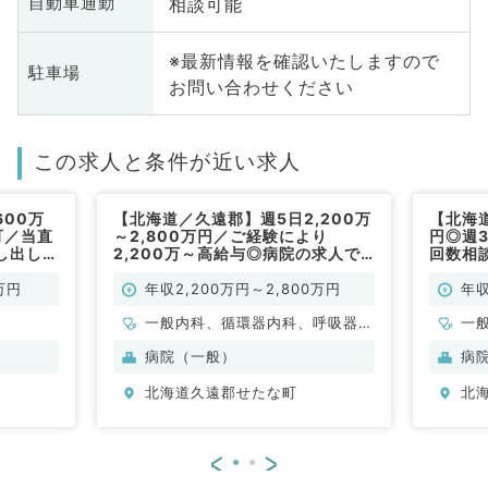
相談可能
自動車通勤
※最新情報を確認いたしますので
駐車場
お問い合わせください
この求人と条件が近い求人
600万
【北海道／久遠郡】週5日2,200万
【北海道
可／当直
～2,800万円／ご経験により
円◎週
し出し等
2,200万～高給与◎病院の求人で
回数相
／常勤）
す（一般内科／常勤）
福利厚
万円
年収2,200万円～2,800万円
年収
一般内科、循環器内科、呼吸器内
一
科、消化器内科、内分泌・代謝内
病院（一般）
病
科
北海道久遠郡せたな町
北
<
>