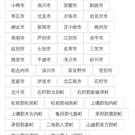
小樽市
旭川市
室蘭市
釧路市
帯広市
北見市
夕張市
岩見沢市
網走市
留萌市
苫小牧市
稚内市
美唄市
芦別市
江別市
赤平市
紋別市
士別市
名寄市
三笠市
根室市
千歳市
滝川市
砂川市
歌志内市
深川市
富良野市
登別市
恵庭市
伊達市
北広島市
石狩市
北斗市
石狩郡当別町
石狩郡新篠津村
松前郡松前町
松前郡福島町
上磯郡知内町
上磯郡木古内町
亀田郡七飯町
茅部郡鹿部町
茅部郡森町
二海郡八雲町
山越郡長万部町