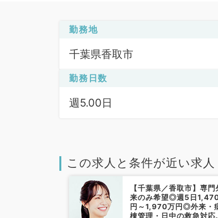
勤務地
千葉県香取市
勤務日数
週5.00日
この求人と条件が近い求人
香取市】当直・
【千葉県／香取市】専門
なしのゆったり
来のみ希望◎週5日1,47
高給与訪問診療
円～1,970万円◎外来・
（一般内科／常
棟管理・日中の救急対応