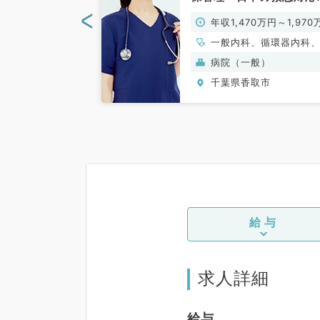
どのお仕事です◆（総合
<
0万円～
年収1,470万円～1,970
科／常勤）
、一般内科、消化
一般内科、循環器内科
老年内科
吸器内科、消化器内科
病院（一般）
取市
千葉県香取市
給与
求人詳細
給与