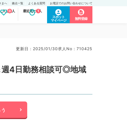
さまへ
拠点一覧
よくある質問
お電話でのお問い合わせについて
に入り求人
0
最近見た求人
1
スポット
無料登録
マイページ
更新日 : 2025/01/30
求人No : 710425
＆週4日勤務相談可◎地域
らう