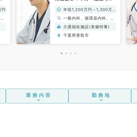
内
／老健にて施設長求人で
万円
年収1,200万円～1,300万
す！（内科系・外科系／常
勤）
円
、呼
一般内科、循環器内科、消
化器内科、老年内科、外科
介護福祉施設(老健特養)
系全般、一般外科、消化器
千葉県香取市
外科、科目不問
業務内容
勤務地