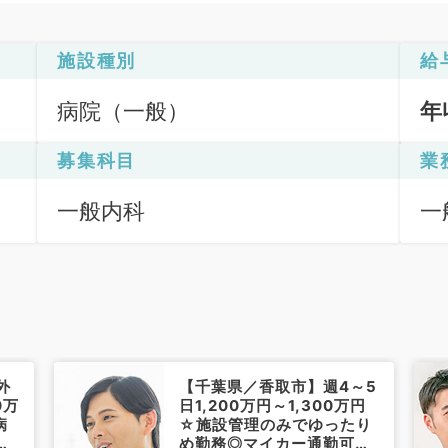
施設種別
給
病院（一般）
年
募集科目
業
一般内科
一
外
【千葉県／香取市】週4～5
0万
日1,200万円～1,300万円
病
☆施設管理のみでゆったり
な
め勤務◎マイカー通勤可能