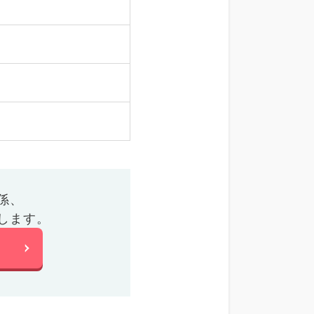
係、
します。