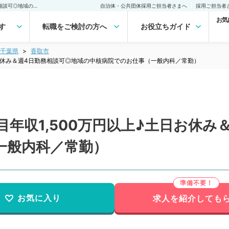
【千葉県／香取市】20年目年収1,500万円以上♪土日お休み＆週4日勤務相談可◎地域の中核病院でのお仕事（一般内科／常勤）の転職・求人｜医師の求人・転職・アルバイトは【マイナビDOCTOR】
自治体・公共団体採用ご担当者さまへ
採用ご担当者
お気
す
転職をご検討の方へ
お役立ちガイド
千葉県
香取市
日お休み＆週4日勤務相談可◎地域の中核病院でのお仕事（一般内科／常勤）
目年収1,500万円以上♪土日お休み
一般内科／常勤）
お気に入り
求人を紹介しても