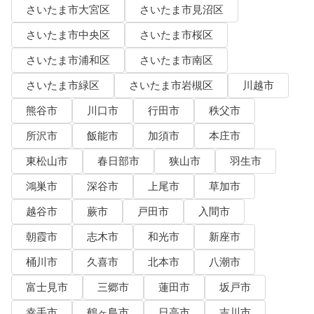
さいたま市大宮区
さいたま市見沼区
さいたま市中央区
さいたま市桜区
さいたま市浦和区
さいたま市南区
さいたま市緑区
さいたま市岩槻区
川越市
熊谷市
川口市
行田市
秩父市
所沢市
飯能市
加須市
本庄市
東松山市
春日部市
狭山市
羽生市
鴻巣市
深谷市
上尾市
草加市
越谷市
蕨市
戸田市
入間市
朝霞市
志木市
和光市
新座市
桶川市
久喜市
北本市
八潮市
富士見市
三郷市
蓮田市
坂戸市
幸手市
鶴ヶ島市
日高市
吉川市