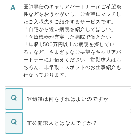
医師専任のキャリアパートナーがご希望条
件などをおうかがいし、ご希望にマッチし
たご入職先をご紹介するサービスです。
「自宅から近い病院を紹介してほしい」
「医療機器が充実した病院で働きたい」
「年収1,500万円以上の病院を探してい
る」など、さまざまなご要望をキャリアパ
ートナーにお伝えください。常勤求人はも
ちろん、非常勤・スポットのお仕事紹介も
行なっております。
登録後は何をすればよいのですか
ご登録いただきましたら、弊社担当者がご
登録内容を確認し、その後メールもしくは
非公開求人とはなんですか？
お電話にて次のステップのご案内をいたし