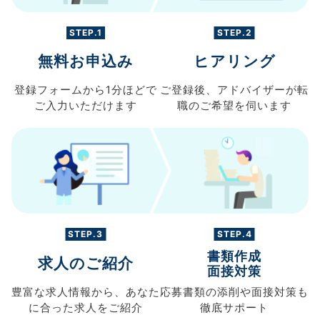
STEP.1
STEP.2
無料お申込み
ヒアリング
登録フォームから
1分ほどで
ご登録後、
アドバイザーが転
ご入力
いただけます
職の
ご希望を伺います
STEP.3
STEP.4
書類作成
求人のご紹介
面接対策
豊富な求人情報から、
あなた
応募書類の
添削や面接対策も
に合った求人を
ご紹介
徹底サポート