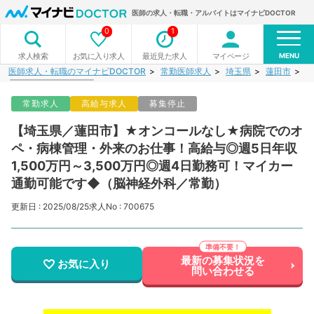
医師の求人・転職・アルバイトはマイナビDOCTOR
0
1
MENU
お気に入り求人
最近見た求人
マイページ
求人検索
医師求人・転職のマイナビDOCTOR
常勤医師求人
埼玉県
蓮田市
【
常勤求人
高給与求人
募集停止
【埼玉県／蓮田市】★オンコールなし★病院でのオ
ペ・病棟管理・外来のお仕事！高給与◎週5日年収
1,500万円～3,500万円◎週4日勤務可！マイカー
通勤可能です◆（脳神経外科／常勤）
更新日 : 2025/08/25
求人No : 700675
最新の募集状況を
お気に入り
問い合わせる