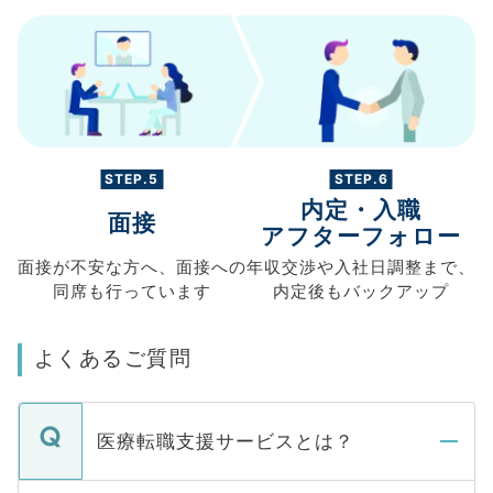
STEP.5
STEP.6
内定・入職
面接
アフターフォロー
面接が不安な方へ、
面接への
年収交渉や
入社日調整まで、
同席も
行っています
内定後もバックアップ
よくあるご質問
医療転職支援サービスとは？