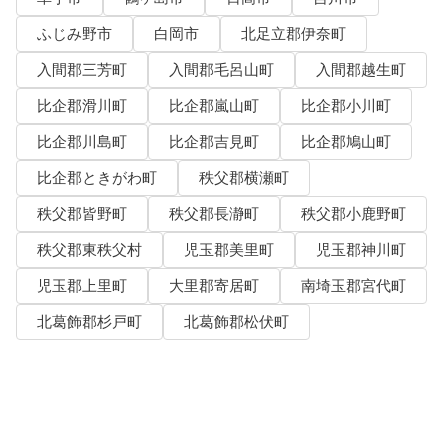
ふじみ野市
白岡市
北足立郡伊奈町
入間郡三芳町
入間郡毛呂山町
入間郡越生町
比企郡滑川町
比企郡嵐山町
比企郡小川町
比企郡川島町
比企郡吉見町
比企郡鳩山町
比企郡ときがわ町
秩父郡横瀬町
秩父郡皆野町
秩父郡長瀞町
秩父郡小鹿野町
秩父郡東秩父村
児玉郡美里町
児玉郡神川町
児玉郡上里町
大里郡寄居町
南埼玉郡宮代町
北葛飾郡杉戸町
北葛飾郡松伏町