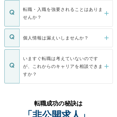
ます。通常、5営業日以内にはご連絡をせて
マイナビDOCTORで取り扱っている求人の
いただきますので、しばらくお待ちくださ
うち約3割は、Webサイトからご覧いただ
転職・入職を強要されることはありま
い。
けない「非公開求人」です。非公開求人は
せんか？
下記の理由によって、一般には公開してい
ません。
転職・入職を強要することは一切ありませ
ん。また、仮に応募先から内定をいただい
個人情報は漏えいしませんか？
■応募殺到を避けるため 人気のある医療機
たとしても、ご本人が納得しない限り、内
関を公にしてしまうと、応募が殺到する場
定を承諾する必要はありません。内定先へ
個人情報が漏えいすることはありませんの
合があります。 選考を効率よく行うため
の辞退の連絡はキャリアパートナーが行い
で、ご安心ください。当サイトからの登録
いますぐ転職は考えていないのです
に、医療機関が求める条件に合った人材の
ますので、ご安心ください。
などで収集したご登録者様の個人情報は、
が、これからのキャリアを相談できま
みを人材紹介会社に依頼するケースが増え
ご本人のキャリアアップおよび転職活動の
ています。
すか？
支援を目的に使用いたします。お預かりし
ているすべての個人データはご本人の許可
お気軽にご相談ください。先生専任のキャ
なく、医療機関側に開示したり、第三者に
リアパートナーが将来のご希望などをおう
提供することは一切ありません。また弊社
かがいして、現在の医療機関の状況や紹介
転職成功の秘訣は
は、個人情報の取り扱いについての厳密な
経験をまじえながら、適切なアドバイスを
管理基準を満たした事業者のみに付与され
「非公開求人」
させていただきます。すぐにご転職をされ
る、プライバシーマークを取得済みです。