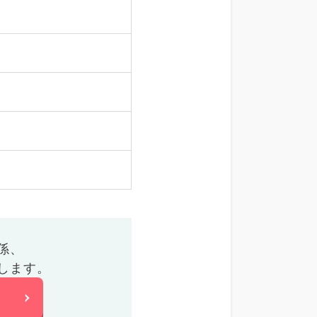
係、
します。