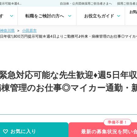
【神奈川県／小田原市】♦緊急対応可能な先生歓迎♦週5日年収1,800万円提示可能☆週4日よりご勤務可♪外来・病棟管理のお仕事◎マイカー通勤・新幹線通勤可☆（整形外科／常勤）の転職・求人｜医師の求人・転職・アルバイトは【マイナビDOCTOR】
自治体・公共団体採用ご担当者さまへ
採用ご担当者
お気
す
転職をご検討の方へ
お役立ちガイド
神奈川県
小田原市
5日年収1,800万円提示可能☆週4日よりご勤務可♪外来・病棟管理のお仕事◎マイ
緊急対応可能な先生歓迎♦週5日年収1
病棟管理のお仕事◎マイカー通勤・
お気に入り
最新の募集状況を問い