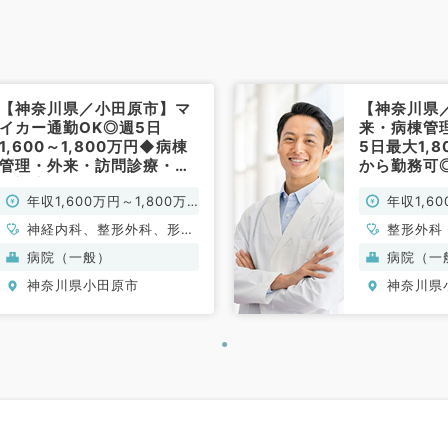
【神奈川県／小田原市】マ
【神奈川県
イカー通勤OK◎週5日
来・病棟管
1,600～1,800万円◆病棟
5日最大1,
管理・外来・訪問診療・救
から勤務可
急対応のお仕事です！／2
OKです（
年収1,600万円～1,800万
年収1,60
次救急指定病院（内科系・
外科系／常勤）
円
円
神経内科、整形外科、形成
整形外科
外科、脳神経外科、呼吸器
病院（一般）
病院（一
外科、心臓血管外科、泌尿
神奈川県小田原市
神奈川県
器科、一般内科、循環器内
科、呼吸器内科、消化器内
科、内分泌・代謝内科、腎
臓内科、老年内科、血液内
科、外科系全般、一般外
科、消化器外科、乳腺外
科、膠原病科、大腸・肛門
外科