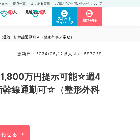
さまへ
拠点一覧
よくある質問
お電話でのお問い合わせについて
に入り求人
0
最近見た求人
1
スポット
無料登録
マイページ
カー通勤・新幹線通勤可☆（整形外科／常勤）
更新日 : 2024/06/12
求人No : 697029
,800万円提示可能☆週4
新幹線通勤可☆（整形外科
合わせる