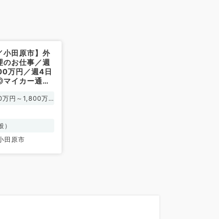
／小田原市】外
理のお仕事／週
800万円／週4日
◎マイカー通勤
整形外科／常勤）
0万円～1,800万
般）
小田原市