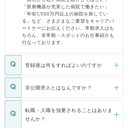
「医療機器が充実した病院で働きたい」
「年収1,500万円以上の病院を探してい
る」など、さまざまなご要望をキャリアパ
ートナーにお伝えください。常勤求人はも
ちろん、非常勤・スポットのお仕事紹介も
行なっております。
登録後は何をすればよいのですか
ご登録いただきましたら、弊社担当者がご
登録内容を確認し、その後メールもしくは
非公開求人とはなんですか？
お電話にて次のステップのご案内をいたし
ます。通常、5営業日以内にはご連絡をせて
マイナビDOCTORで取り扱っている求人の
いただきますので、しばらくお待ちくださ
うち約3割は、Webサイトからご覧いただ
転職・入職を強要されることはありま
い。
けない「非公開求人」です。非公開求人は
せんか？
下記の理由によって、一般には公開してい