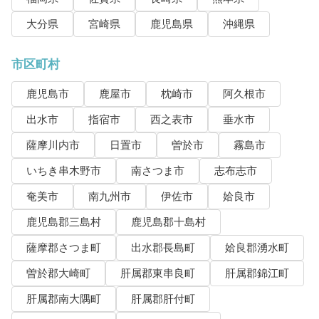
大分県
宮崎県
鹿児島県
沖縄県
市区町村
鹿児島市
鹿屋市
枕崎市
阿久根市
出水市
指宿市
西之表市
垂水市
薩摩川内市
日置市
曽於市
霧島市
いちき串木野市
南さつま市
志布志市
奄美市
南九州市
伊佐市
姶良市
鹿児島郡三島村
鹿児島郡十島村
薩摩郡さつま町
出水郡長島町
姶良郡湧水町
曽於郡大崎町
肝属郡東串良町
肝属郡錦江町
肝属郡南大隅町
肝属郡肝付町