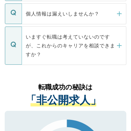
ません。
転職・入職を強要することは一切ありませ
ん。また、仮に応募先から内定をいただい
個人情報は漏えいしませんか？
■応募殺到を避けるため 人気のある医療機
たとしても、ご本人が納得しない限り、内
関を公にしてしまうと、応募が殺到する場
定を承諾する必要はありません。内定先へ
個人情報が漏えいすることはありませんの
合があります。 選考を効率よく行うため
の辞退の連絡はキャリアパートナーが行い
で、ご安心ください。当サイトからの登録
いますぐ転職は考えていないのです
に、医療機関が求める条件に合った人材の
ますので、ご安心ください。
などで収集したご登録者様の個人情報は、
が、これからのキャリアを相談できま
みを人材紹介会社に依頼するケースが増え
ご本人のキャリアアップおよび転職活動の
ています。
すか？
支援を目的に使用いたします。お預かりし
ているすべての個人データはご本人の許可
お気軽にご相談ください。先生専任のキャ
なく、医療機関側に開示したり、第三者に
リアパートナーが将来のご希望などをおう
提供することは一切ありません。また弊社
かがいして、現在の医療機関の状況や紹介
転職成功の秘訣は
は、個人情報の取り扱いについての厳密な
経験をまじえながら、適切なアドバイスを
管理基準を満たした事業者のみに付与され
「非公開求人」
させていただきます。すぐにご転職をされ
る、プライバシーマークを取得済みです。
ない方には、長期的なサポートが可能です
ご登録いただいた個人情報は、SSL（デー
ので、まずはご登録ください。
タ暗号化）によって保護されていますの
で、機密保持に関してもご安心ください。