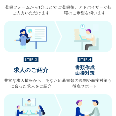
登録フォームから
1分ほどで
ご登録後、
アドバイザーが転
ご入力
いただけます
職の
ご希望を伺います
STEP.3
STEP.4
書類作成
求人のご紹介
面接対策
豊富な求人情報から、
あなた
応募書類の
添削や面接対策も
に合った求人を
ご紹介
徹底サポート