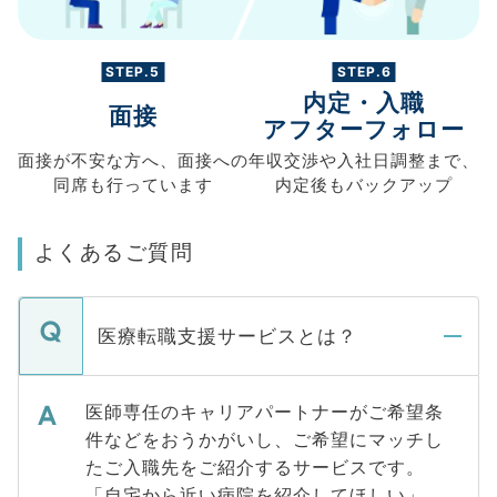
STEP.5
STEP.6
内定・入職
面接
アフターフォロー
面接が不安な方へ、
面接への
年収交渉や
入社日調整まで、
同席も
行っています
内定後もバックアップ
よくあるご質問
医療転職支援サービスとは？
医師専任のキャリアパートナーがご希望条
件などをおうかがいし、ご希望にマッチし
たご入職先をご紹介するサービスです。
「自宅から近い病院を紹介してほしい」