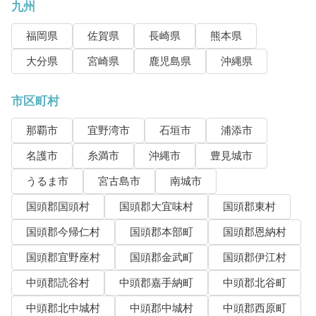
九州
福岡県
佐賀県
長崎県
熊本県
大分県
宮崎県
鹿児島県
沖縄県
市区町村
那覇市
宜野湾市
石垣市
浦添市
名護市
糸満市
沖縄市
豊見城市
うるま市
宮古島市
南城市
国頭郡国頭村
国頭郡大宜味村
国頭郡東村
国頭郡今帰仁村
国頭郡本部町
国頭郡恩納村
国頭郡宜野座村
国頭郡金武町
国頭郡伊江村
中頭郡読谷村
中頭郡嘉手納町
中頭郡北谷町
中頭郡北中城村
中頭郡中城村
中頭郡西原町