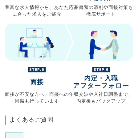
豊富な求人情報から、
あなた
応募書類の
添削や面接対策も
に合った求人を
ご紹介
徹底サポート
STEP.5
STEP.6
内定・入職
面接
アフターフォロー
面接が不安な方へ、
面接への
年収交渉や
入社日調整まで、
同席も
行っています
内定後もバックアップ
よくあるご質問