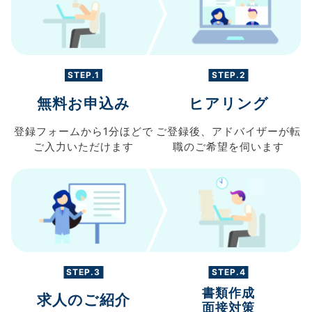
STEP.1
STEP.2
無料お申込み
ヒアリング
登録フォームから
1分ほどで
ご登録後、
アドバイザーが転
ご入力
いただけます
職の
ご希望を伺います
STEP.3
STEP.4
書類作成
求人のご紹介
面接対策