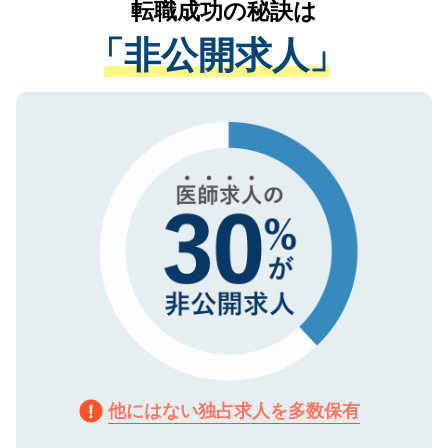
転職成功の秘訣は
は、個人情報の取り扱いについての厳密な
経験をまじえながら、適切なアドバイスを
管理基準を満たした事業者のみに付与され
「非公開求人」
させていただきます。すぐにご転職をされ
る、プライバシーマークを取得済みです。
ない方には、長期的なサポートが可能です
ご登録いただいた個人情報は、SSL（デー
ので、まずはご登録ください。
タ暗号化）によって保護されていますの
で、機密保持に関してもご安心ください。
他にはない独占求人を多数保有