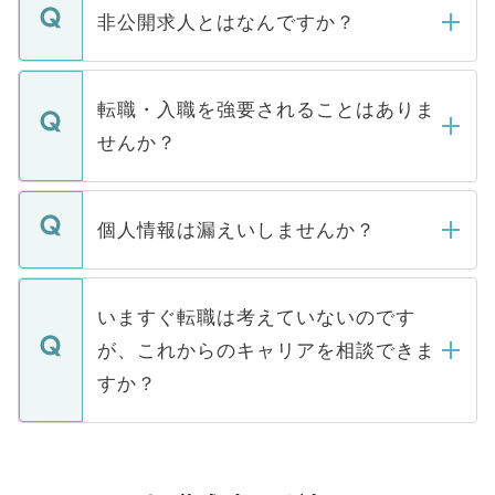
登録内容を確認し、その後メールもしくは
非公開求人とはなんですか？
お電話にて次のステップのご案内をいたし
ます。通常、5営業日以内にはご連絡をせて
マイナビDOCTORで取り扱っている求人の
いただきますので、しばらくお待ちくださ
うち約3割は、Webサイトからご覧いただ
転職・入職を強要されることはありま
い。
けない「非公開求人」です。非公開求人は
せんか？
下記の理由によって、一般には公開してい
ません。
転職・入職を強要することは一切ありませ
ん。また、仮に応募先から内定をいただい
個人情報は漏えいしませんか？
■応募殺到を避けるため 人気のある医療機
たとしても、ご本人が納得しない限り、内
関を公にしてしまうと、応募が殺到する場
定を承諾する必要はありません。内定先へ
個人情報が漏えいすることはありませんの
合があります。 選考を効率よく行うため
の辞退の連絡はキャリアパートナーが行い
で、ご安心ください。当サイトからの登録
いますぐ転職は考えていないのです
に、医療機関が求める条件に合った人材の
ますので、ご安心ください。
などで収集したご登録者様の個人情報は、
が、これからのキャリアを相談できま
みを人材紹介会社に依頼するケースが増え
ご本人のキャリアアップおよび転職活動の
ています。
すか？
支援を目的に使用いたします。お預かりし
ているすべての個人データはご本人の許可
お気軽にご相談ください。先生専任のキャ
なく、医療機関側に開示したり、第三者に
リアパートナーが将来のご希望などをおう
提供することは一切ありません。また弊社
かがいして、現在の医療機関の状況や紹介