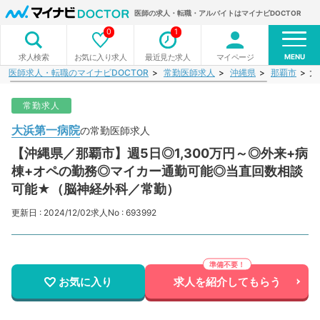
医師の求人・転職・アルバイトはマイナビDOCTOR
0
1
MENU
お気に入り求人
最近見た求人
マイページ
求人検索
医師求人・転職のマイナビDOCTOR
常勤医師求人
沖縄県
那覇市
大
常勤求人
大浜第一病院
の常勤医師求人
【沖縄県／那覇市】週5日◎1,300万円～◎外来+病
棟+オペの勤務◎マイカー通勤可能◎当直回数相談
可能★（脳神経外科／常勤）
更新日 : 2024/12/02
求人No : 693992
お気に入り
求人を紹介してもらう