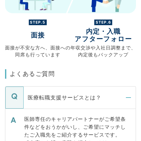
STEP.5
STEP.6
内定・入職
面接
アフターフォロー
面接が不安な方へ、
面接への
年収交渉や
入社日調整まで、
同席も
行っています
内定後もバックアップ
よくあるご質問
医療転職支援サービスとは？
医師専任のキャリアパートナーがご希望条
件などをおうかがいし、ご希望にマッチし
たご入職先をご紹介するサービスです。