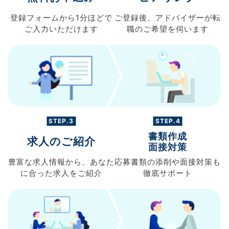
登録フォームから
1分ほどで
ご登録後、
アドバイザーが転
ご入力
いただけます
職の
ご希望を伺います
STEP.3
STEP.4
書類作成
求人のご紹介
面接対策
豊富な求人情報から、
あなた
応募書類の
添削や面接対策も
に合った求人を
ご紹介
徹底サポート