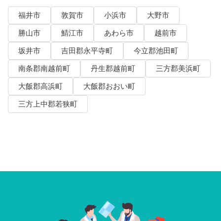
福井市
敦賀市
小浜市
大野市
勝山市
鯖江市
あわら市
越前市
坂井市
吉田郡永平寺町
今立郡池田町
南条郡南越前町
丹生郡越前町
三方郡美浜町
大飯郡高浜町
大飯郡おおい町
三方上中郡若狭町