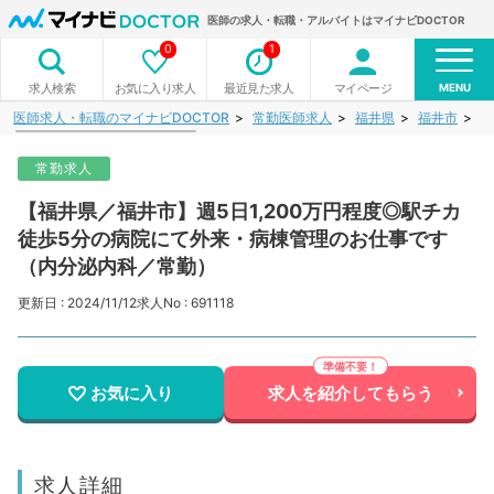
医師の求人・転職・アルバイトはマイナビDOCTOR
0
1
MENU
お気に入り求人
最近見た求人
マイページ
求人検索
医師求人・転職のマイナビDOCTOR
常勤医師求人
福井県
福井市
【
常勤求人
【福井県／福井市】週5日1,200万円程度◎駅チカ
徒歩5分の病院にて外来・病棟管理のお仕事です
（内分泌内科／常勤）
更新日 : 2024/11/12
求人No : 691118
お気に入り
求人を紹介してもらう
求人詳細