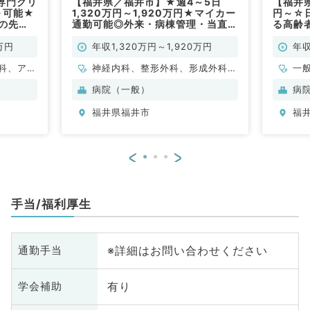
専門クリ
【福井県／福井市】★週4～5日
【福井県
～可能★
1,320万円～1,920万円★マイカー
円～☆
外の先
通勤可能◎外来・病棟管理・当直の
る高齢
◎（科目
お仕事です（内科系・外科系／常
務です
勤）
万円
年収1,320万円～1,920万円
年収
科、アレ
神経内科、整形外科、形成外科、
一
小児科、
脳神経外科、呼吸器外科、心臓血
科
病院（一般）
病
容外科、
管外科、泌尿器科、一般内科、循
科
福井県福井市
福
、心臓血
環器内科、呼吸器内科、消化器内
科、産婦
科、内分泌・代謝内科、腎臓内
科、耳鼻
科、老年内科、血液内科、外科系
<
>
射線科、
全般、一般外科、消化器外科、乳
麻酔科、
腺外科、膠原病科、大腸・肛門外
透析科、
科
手当/福利厚生
循環器内
内科、内
科、老年
※詳細はお問い合わせください
通勤手当
全般、一
腺外科、
有り
学会補助
、健診・
ＣＵ、病