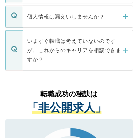
ません。
転職・入職を強要することは一切ありませ
ん。また、仮に応募先から内定をいただい
個人情報は漏えいしませんか？
■応募殺到を避けるため 人気のある医療機
たとしても、ご本人が納得しない限り、内
関を公にしてしまうと、応募が殺到する場
定を承諾する必要はありません。内定先へ
個人情報が漏えいすることはありませんの
合があります。 選考を効率よく行うため
の辞退の連絡はキャリアパートナーが行い
で、ご安心ください。当サイトからの登録
いますぐ転職は考えていないのです
に、医療機関が求める条件に合った人材の
ますので、ご安心ください。
などで収集したご登録者様の個人情報は、
が、これからのキャリアを相談できま
みを人材紹介会社に依頼するケースが増え
ご本人のキャリアアップおよび転職活動の
ています。
すか？
支援を目的に使用いたします。お預かりし
ているすべての個人データはご本人の許可
お気軽にご相談ください。先生専任のキャ
なく、医療機関側に開示したり、第三者に
リアパートナーが将来のご希望などをおう
提供することは一切ありません。また弊社
かがいして、現在の医療機関の状況や紹介
転職成功の秘訣は
は、個人情報の取り扱いについての厳密な
経験をまじえながら、適切なアドバイスを
管理基準を満たした事業者のみに付与され
「非公開求人」
させていただきます。すぐにご転職をされ
る、プライバシーマークを取得済みです。
ない方には、長期的なサポートが可能です
ご登録いただいた個人情報は、SSL（デー
ので、まずはご登録ください。
タ暗号化）によって保護されていますの
で、機密保持に関してもご安心ください。