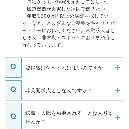
「自宅から近い病院を紹介してほしい」
「医療機器が充実した病院で働きたい」
「年収1,500万円以上の病院を探してい
る」など、さまざまなご要望をキャリアパ
ートナーにお伝えください。常勤求人はも
ちろん、非常勤・スポットのお仕事紹介も
行なっております。
登録後は何をすればよいのですか
ご登録いただきましたら、弊社担当者がご
登録内容を確認し、その後メールもしくは
非公開求人とはなんですか？
お電話にて次のステップのご案内をいたし
ます。通常、5営業日以内にはご連絡をせて
マイナビDOCTORで取り扱っている求人の
いただきますので、しばらくお待ちくださ
うち約3割は、Webサイトからご覧いただ
転職・入職を強要されることはありま
い。
けない「非公開求人」です。非公開求人は
せんか？
下記の理由によって、一般には公開してい