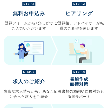
STEP.1
STEP.2
無料お申込み
ヒアリング
登録フォームから
1分ほどで
ご登録後、
アドバイザーが転
ご入力
いただけます
職の
ご希望を伺います
STEP.3
STEP.4
書類作成
求人のご紹介
面接対策
豊富な求人情報から、
あなた
応募書類の
添削や面接対策も
に合った求人を
ご紹介
徹底サポート