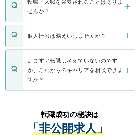
うち約3割は、Webサイトからご覧いただ
転職・入職を強要されることはありま
い。
けない「非公開求人」です。非公開求人は
せんか？
下記の理由によって、一般には公開してい
ません。
転職・入職を強要することは一切ありませ
ん。また、仮に応募先から内定をいただい
個人情報は漏えいしませんか？
■応募殺到を避けるため 人気のある医療機
たとしても、ご本人が納得しない限り、内
関を公にしてしまうと、応募が殺到する場
定を承諾する必要はありません。内定先へ
個人情報が漏えいすることはありませんの
合があります。 選考を効率よく行うため
の辞退の連絡はキャリアパートナーが行い
で、ご安心ください。当サイトからの登録
いますぐ転職は考えていないのです
に、医療機関が求める条件に合った人材の
ますので、ご安心ください。
などで収集したご登録者様の個人情報は、
が、これからのキャリアを相談できま
みを人材紹介会社に依頼するケースが増え
ご本人のキャリアアップおよび転職活動の
ています。
すか？
支援を目的に使用いたします。お預かりし
ているすべての個人データはご本人の許可
お気軽にご相談ください。先生専任のキャ
なく、医療機関側に開示したり、第三者に
リアパートナーが将来のご希望などをおう
提供することは一切ありません。また弊社
かがいして、現在の医療機関の状況や紹介
転職成功の秘訣は
は、個人情報の取り扱いについての厳密な
経験をまじえながら、適切なアドバイスを
管理基準を満たした事業者のみに付与され
「非公開求人」
させていただきます。すぐにご転職をされ
る、プライバシーマークを取得済みです。
ない方には、長期的なサポートが可能です
ご登録いただいた個人情報は、SSL（デー