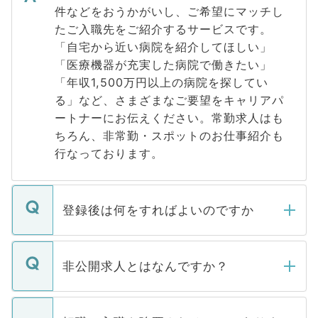
件などをおうかがいし、ご希望にマッチし
たご入職先をご紹介するサービスです。
「自宅から近い病院を紹介してほしい」
「医療機器が充実した病院で働きたい」
「年収1,500万円以上の病院を探してい
る」など、さまざまなご要望をキャリアパ
ートナーにお伝えください。常勤求人はも
ちろん、非常勤・スポットのお仕事紹介も
行なっております。
登録後は何をすればよいのですか
ご登録いただきましたら、弊社担当者がご
登録内容を確認し、その後メールもしくは
非公開求人とはなんですか？
お電話にて次のステップのご案内をいたし
ます。通常、5営業日以内にはご連絡をせて
マイナビDOCTORで取り扱っている求人の
いただきますので、しばらくお待ちくださ