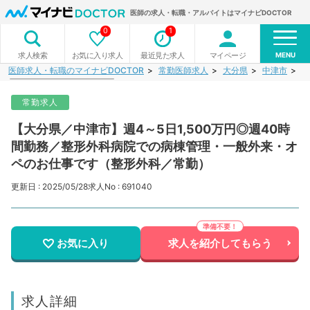
医師の求人・転職・アルバイトはマイナビDOCTOR
0
1
MENU
お気に入り求人
最近見た求人
マイページ
求人検索
医師求人・転職のマイナビDOCTOR
常勤医師求人
大分県
中津市
【
常勤求人
【大分県／中津市】週4～5日1,500万円◎週40時
間勤務／整形外科病院での病棟管理・一般外来・オ
ペのお仕事です（整形外科／常勤）
更新日 : 2025/05/28
求人No : 691040
お気に入り
求人を紹介してもらう
求人詳細