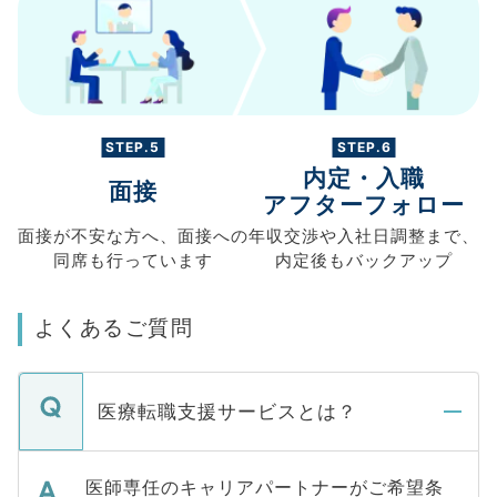
STEP.5
STEP.6
内定・入職
面接
アフターフォロー
面接が不安な方へ、
面接への
年収交渉や
入社日調整まで、
同席も
行っています
内定後もバックアップ
よくあるご質問
医療転職支援サービスとは？
医師専任のキャリアパートナーがご希望条