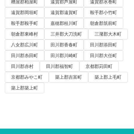
糟屋郡粕屋町
遠賀郡芦屋町
遠賀郡水巻町
遠賀郡岡垣町
遠賀郡遠賀町
鞍手郡小竹町
鞍手郡鞍手町
嘉穂郡桂川町
朝倉郡筑前町
朝倉郡東峰村
三井郡大刀洗町
三潴郡大木町
八女郡広川町
田川郡香春町
田川郡添田町
田川郡糸田町
田川郡川崎町
田川郡大任町
田川郡赤村
田川郡福智町
京都郡苅田町
京都郡みやこ町
築上郡吉富町
築上郡上毛町
築上郡築上町