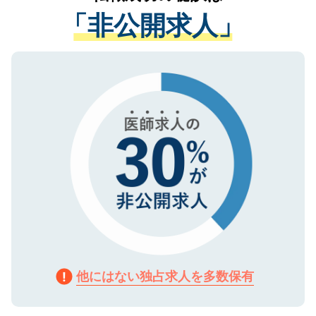
経験をまじえながら、適切なアドバイスを
管理基準を満たした事業者のみに付与され
「非公開求人」
させていただきます。すぐにご転職をされ
る、プライバシーマークを取得済みです。
ない方には、長期的なサポートが可能です
ご登録いただいた個人情報は、SSL（デー
ので、まずはご登録ください。
タ暗号化）によって保護されていますの
で、機密保持に関してもご安心ください。
他にはない独占求人を多数保有