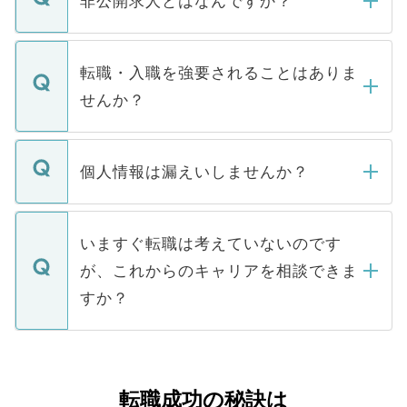
非公開求人とはなんですか？
お電話にて次のステップのご案内をいたし
ます。通常、5営業日以内にはご連絡をせて
マイナビDOCTORで取り扱っている求人の
いただきますので、しばらくお待ちくださ
うち約3割は、Webサイトからご覧いただ
転職・入職を強要されることはありま
い。
けない「非公開求人」です。非公開求人は
せんか？
下記の理由によって、一般には公開してい
ません。
転職・入職を強要することは一切ありませ
ん。また、仮に応募先から内定をいただい
個人情報は漏えいしませんか？
■応募殺到を避けるため 人気のある医療機
たとしても、ご本人が納得しない限り、内
関を公にしてしまうと、応募が殺到する場
定を承諾する必要はありません。内定先へ
個人情報が漏えいすることはありませんの
合があります。 選考を効率よく行うため
の辞退の連絡はキャリアパートナーが行い
で、ご安心ください。当サイトからの登録
いますぐ転職は考えていないのです
に、医療機関が求める条件に合った人材の
ますので、ご安心ください。
などで収集したご登録者様の個人情報は、
が、これからのキャリアを相談できま
みを人材紹介会社に依頼するケースが増え
ご本人のキャリアアップおよび転職活動の
ています。
すか？
支援を目的に使用いたします。お預かりし
ているすべての個人データはご本人の許可
お気軽にご相談ください。先生専任のキャ
なく、医療機関側に開示したり、第三者に
リアパートナーが将来のご希望などをおう
提供することは一切ありません。また弊社
かがいして、現在の医療機関の状況や紹介
転職成功の秘訣は
は、個人情報の取り扱いについての厳密な