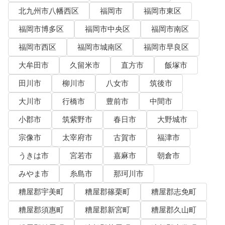
北九州市八幡西区
福岡市
福岡市東区
福岡市博多区
福岡市中央区
福岡市南区
福岡市西区
福岡市城南区
福岡市早良区
大牟田市
久留米市
直方市
飯塚市
田川市
柳川市
八女市
筑後市
大川市
行橋市
豊前市
中間市
小郡市
筑紫野市
春日市
大野城市
宗像市
太宰府市
古賀市
福津市
うきは市
宮若市
嘉麻市
朝倉市
みやま市
糸島市
那珂川市
糟屋郡宇美町
糟屋郡篠栗町
糟屋郡志免町
糟屋郡須惠町
糟屋郡新宮町
糟屋郡久山町