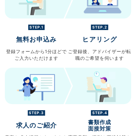
STEP.1
STEP.2
無料お申込み
ヒアリング
登録フォームから
1分ほどで
ご登録後、
アドバイザーが転
ご入力
いただけます
職の
ご希望を伺います
STEP.3
STEP.4
書類作成
求人のご紹介
面接対策