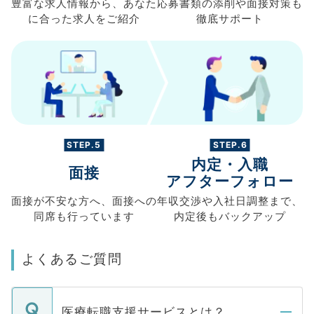
豊富な求人情報から、
あなた
応募書類の
添削や面接対策も
に合った求人を
ご紹介
徹底サポート
STEP.5
STEP.6
内定・入職
面接
アフターフォロー
面接が不安な方へ、
面接への
年収交渉や
入社日調整まで、
同席も
行っています
内定後もバックアップ
よくあるご質問
医療転職支援サービスとは？