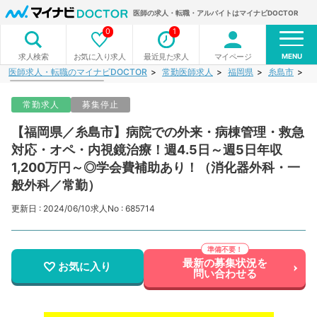
医師の求人・転職・アルバイトはマイナビDOCTOR
0
1
MENU
お気に入り求人
最近見た求人
マイページ
求人検索
医師求人・転職のマイナビDOCTOR
常勤医師求人
福岡県
糸島市
【
常勤求人
募集停止
【福岡県／糸島市】病院での外来・病棟管理・救急
対応・オペ・内視鏡治療！週4.5日～週5日年収
1,200万円～◎学会費補助あり！（消化器外科・一
般外科／常勤）
更新日 : 2024/06/10
求人No : 685714
最新の募集状況を
お気に入り
問い合わせる