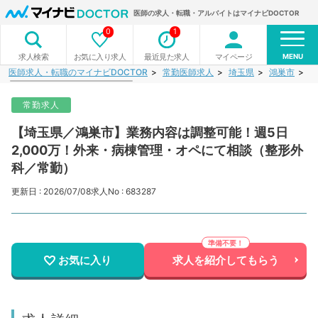
医師の求人・転職・アルバイトはマイナビDOCTOR
0
1
MENU
お気に入り求人
最近見た求人
マイページ
求人検索
医師求人・転職のマイナビDOCTOR
常勤医師求人
埼玉県
鴻巣市
【
常勤求人
【埼玉県／鴻巣市】業務内容は調整可能！週5日
2,000万！外来・病棟管理・オペにて相談（整形外
科／常勤）
更新日 : 2026/07/08
求人No : 683287
お気に入り
求人を紹介してもらう