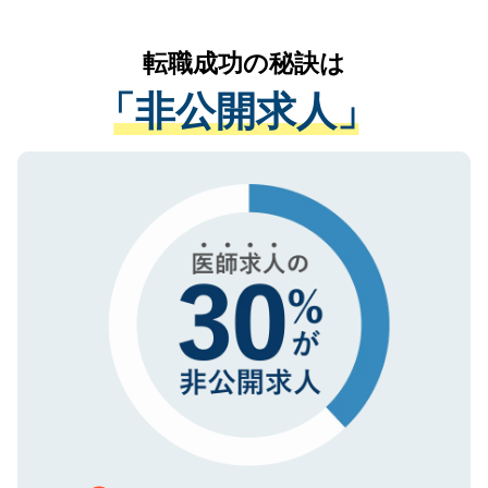
なく、医療機関側に開示したり、第三者に
リアパートナーが将来のご希望などをおう
提供することは一切ありません。また弊社
かがいして、現在の医療機関の状況や紹介
転職成功の秘訣は
は、個人情報の取り扱いについての厳密な
経験をまじえながら、適切なアドバイスを
管理基準を満たした事業者のみに付与され
「非公開求人」
させていただきます。すぐにご転職をされ
る、プライバシーマークを取得済みです。
ない方には、長期的なサポートが可能です
ご登録いただいた個人情報は、SSL（デー
ので、まずはご登録ください。
タ暗号化）によって保護されていますの
で、機密保持に関してもご安心ください。