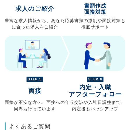
書類作成
求人のご紹介
面接対策
豊富な求人情報から、
あなた
応募書類の
添削や面接対策も
に合った求人を
ご紹介
徹底サポート
STEP.5
STEP.6
内定・入職
面接
アフターフォロー
面接が不安な方へ、
面接への
年収交渉や
入社日調整まで、
同席も
行っています
内定後もバックアップ
よくあるご質問