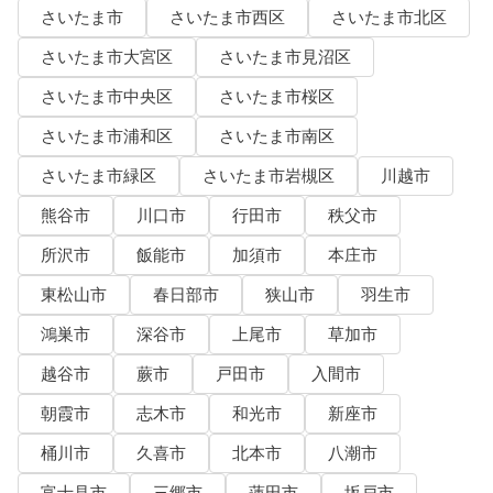
さいたま市
さいたま市西区
さいたま市北区
さいたま市大宮区
さいたま市見沼区
さいたま市中央区
さいたま市桜区
さいたま市浦和区
さいたま市南区
さいたま市緑区
さいたま市岩槻区
川越市
熊谷市
川口市
行田市
秩父市
所沢市
飯能市
加須市
本庄市
東松山市
春日部市
狭山市
羽生市
鴻巣市
深谷市
上尾市
草加市
越谷市
蕨市
戸田市
入間市
朝霞市
志木市
和光市
新座市
桶川市
久喜市
北本市
八潮市