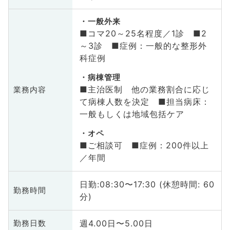
一般外来
■コマ20～25名程度／1診 ■2
～3診 ■症例：一般的な整形外
科症例
病棟管理
■主治医制 他の業務割合に応じ
業務内容
て病棟人数を決定 ■担当病床：
一般もしくは地域包括ケア
オペ
■ご相談可 ■症例：200件以上
／年間
日勤:08:30〜17:30 (休憩時間: 60
勤務時間
分)
週4.00日〜5.00日
勤務日数