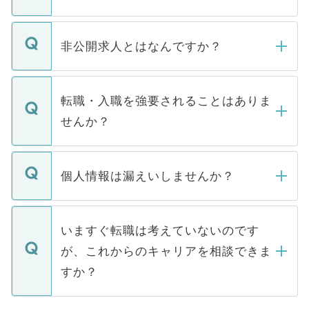
ご登録いただきましたら、弊社担当者がご
登録内容を確認し、その後メールもしくは
非公開求人とはなんですか？
お電話にて次のステップのご案内をいたし
ます。通常、5営業日以内にはご連絡をせて
マイナビDOCTORで取り扱っている求人の
いただきますので、しばらくお待ちくださ
うち約3割は、Webサイトからご覧いただ
転職・入職を強要されることはありま
い。
けない「非公開求人」です。非公開求人は
せんか？
下記の理由によって、一般には公開してい
ません。
転職・入職を強要することは一切ありませ
ん。また、仮に応募先から内定をいただい
個人情報は漏えいしませんか？
■応募殺到を避けるため 人気のある医療機
たとしても、ご本人が納得しない限り、内
関を公にしてしまうと、応募が殺到する場
定を承諾する必要はありません。内定先へ
個人情報が漏えいすることはありませんの
合があります。 選考を効率よく行うため
の辞退の連絡はキャリアパートナーが行い
で、ご安心ください。当サイトからの登録
いますぐ転職は考えていないのです
に、医療機関が求める条件に合った人材の
ますので、ご安心ください。
などで収集したご登録者様の個人情報は、
が、これからのキャリアを相談できま
みを人材紹介会社に依頼するケースが増え
ご本人のキャリアアップおよび転職活動の
ています。
すか？
支援を目的に使用いたします。お預かりし
ているすべての個人データはご本人の許可
お気軽にご相談ください。先生専任のキャ