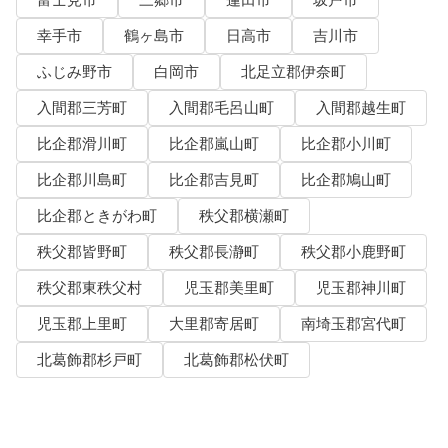
富士見市
三郷市
蓮田市
坂戸市
幸手市
鶴ヶ島市
日高市
吉川市
ふじみ野市
白岡市
北足立郡伊奈町
入間郡三芳町
入間郡毛呂山町
入間郡越生町
比企郡滑川町
比企郡嵐山町
比企郡小川町
比企郡川島町
比企郡吉見町
比企郡鳩山町
比企郡ときがわ町
秩父郡横瀬町
秩父郡皆野町
秩父郡長瀞町
秩父郡小鹿野町
秩父郡東秩父村
児玉郡美里町
児玉郡神川町
児玉郡上里町
大里郡寄居町
南埼玉郡宮代町
北葛飾郡杉戸町
北葛飾郡松伏町