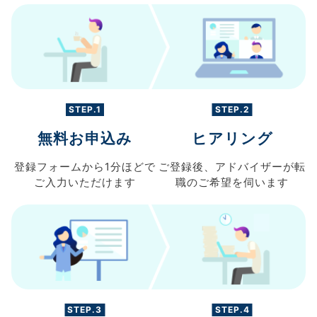
STEP.1
STEP.2
無料お申込み
ヒアリング
登録フォームから
1分ほどで
ご登録後、
アドバイザーが転
ご入力
いただけます
職の
ご希望を伺います
STEP.3
STEP.4