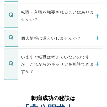
ます。通常、5営業日以内にはご連絡をせて
マイナビDOCTORで取り扱っている求人の
いただきますので、しばらくお待ちくださ
うち約3割は、Webサイトからご覧いただ
転職・入職を強要されることはありま
い。
けない「非公開求人」です。非公開求人は
せんか？
下記の理由によって、一般には公開してい
ません。
転職・入職を強要することは一切ありませ
ん。また、仮に応募先から内定をいただい
個人情報は漏えいしませんか？
■応募殺到を避けるため 人気のある医療機
たとしても、ご本人が納得しない限り、内
関を公にしてしまうと、応募が殺到する場
定を承諾する必要はありません。内定先へ
個人情報が漏えいすることはありませんの
合があります。 選考を効率よく行うため
の辞退の連絡はキャリアパートナーが行い
で、ご安心ください。当サイトからの登録
いますぐ転職は考えていないのです
に、医療機関が求める条件に合った人材の
ますので、ご安心ください。
などで収集したご登録者様の個人情報は、
が、これからのキャリアを相談できま
みを人材紹介会社に依頼するケースが増え
ご本人のキャリアアップおよび転職活動の
ています。
すか？
支援を目的に使用いたします。お預かりし
ているすべての個人データはご本人の許可
お気軽にご相談ください。先生専任のキャ
なく、医療機関側に開示したり、第三者に
リアパートナーが将来のご希望などをおう
提供することは一切ありません。また弊社
かがいして、現在の医療機関の状況や紹介
転職成功の秘訣は
は、個人情報の取り扱いについての厳密な
経験をまじえながら、適切なアドバイスを
管理基準を満たした事業者のみに付与され
させていただきます。すぐにご転職をされ