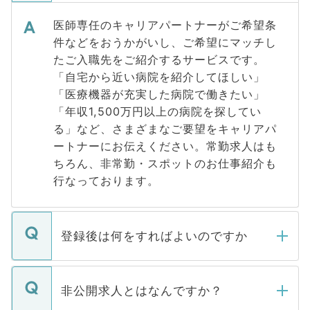
医師専任のキャリアパートナーがご希望条
件などをおうかがいし、ご希望にマッチし
たご入職先をご紹介するサービスです。
「自宅から近い病院を紹介してほしい」
「医療機器が充実した病院で働きたい」
「年収1,500万円以上の病院を探してい
る」など、さまざまなご要望をキャリアパ
ートナーにお伝えください。常勤求人はも
ちろん、非常勤・スポットのお仕事紹介も
行なっております。
登録後は何をすればよいのですか
ご登録いただきましたら、弊社担当者がご
登録内容を確認し、その後メールもしくは
非公開求人とはなんですか？
お電話にて次のステップのご案内をいたし