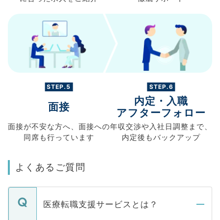
STEP.5
STEP.6
内定・入職
面接
アフターフォロー
面接が不安な方へ、
面接への
年収交渉や
入社日調整まで、
同席も
行っています
内定後もバックアップ
よくあるご質問
医療転職支援サービスとは？