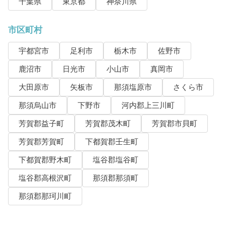
千葉県
東京都
神奈川県
市区町村
宇都宮市
足利市
栃木市
佐野市
鹿沼市
日光市
小山市
真岡市
大田原市
矢板市
那須塩原市
さくら市
那須烏山市
下野市
河内郡上三川町
芳賀郡益子町
芳賀郡茂木町
芳賀郡市貝町
芳賀郡芳賀町
下都賀郡壬生町
下都賀郡野木町
塩谷郡塩谷町
塩谷郡高根沢町
那須郡那須町
那須郡那珂川町