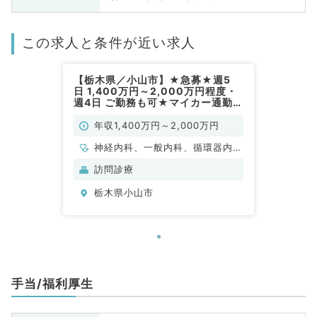
この求人と条件が近い求人
【栃木県／小山市】★急募★週5
日 1,400万円～2,000万円程度・
週4日 ご勤務も可★マイカー通勤可
◎訪問診療のお仕事★（一般内科
／常勤）
年収1,400万円～2,000万円
神経内科、一般内科、循環器内
科、呼吸器内科、消化器内科、内
訪問診療
分泌・代謝内科、腎臓内科、老年
栃木県小山市
内科、外科系全般、一般外科、膠
原病科
手当/福利厚生