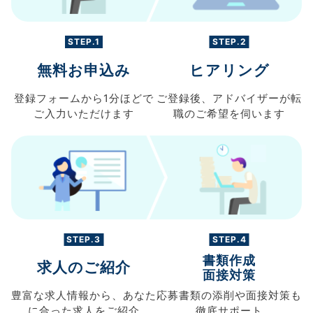
STEP.1
STEP.2
無料お申込み
ヒアリング
登録フォームから
1分ほどで
ご登録後、
アドバイザーが転
ご入力
いただけます
職の
ご希望を伺います
STEP.3
STEP.4
書類作成
求人のご紹介
面接対策
豊富な求人情報から、
あなた
応募書類の
添削や面接対策も
に合った求人を
ご紹介
徹底サポート