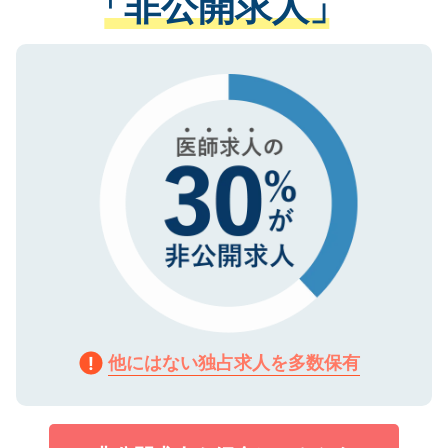
「非公開求人」
る、プライバシーマークを取得済みです。
ない方には、長期的なサポートが可能です
ご登録いただいた個人情報は、SSL（デー
ので、まずはご登録ください。
タ暗号化）によって保護されていますの
で、機密保持に関してもご安心ください。
他にはない独占求人を多数保有