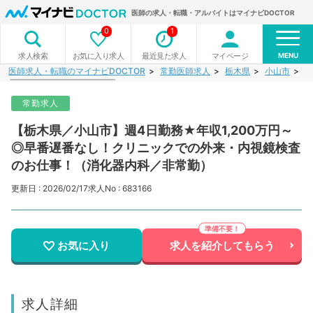
医師の求人・転職・アルバイトはマイナビDOCTOR
0
1
MENU
お気に入り求人
最近見た求人
マイページ
求人検索
医師求人・転職のマイナビDOCTOR
常勤医師求人
栃木県
小山市
【
常勤求人
【栃木県／小山市】週4日勤務★年収1,200万円～
◎早番遅番なし！クリニックでの外来・内視鏡検査
のお仕事！（消化器内科／非常勤）
更新日 : 2026/02/17
求人No : 683166
お気に入り
求人を紹介してもらう
求人詳細