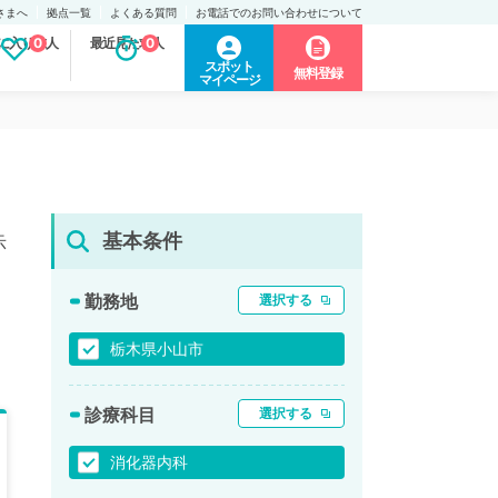
さまへ
拠点一覧
よくある質問
お電話でのお問い合わせについて
に入り求人
0
最近見た求人
0
スポット
無料登録
マイページ
基本条件
示
勤務地
選択する
栃木県小山市
診療科目
選択する
消化器内科