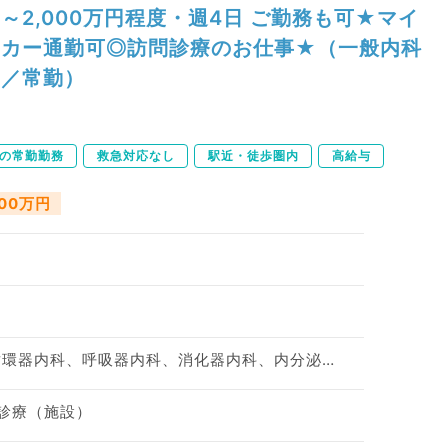
～2,000万円程度・週4日 ご勤務も可★マイ
カー通勤可◎訪問診療のお仕事★（一般内科
／常勤）
下の常勤勤務
救急対応なし
駅近・徒歩圏内
高給与
000万円
神経内科、一般内科、循環器内科、呼吸器内科、消化器内科、内分泌・代謝内科、腎臓内科、老年内科、外科系全般、一般外科、膠原病科
問診療（施設）