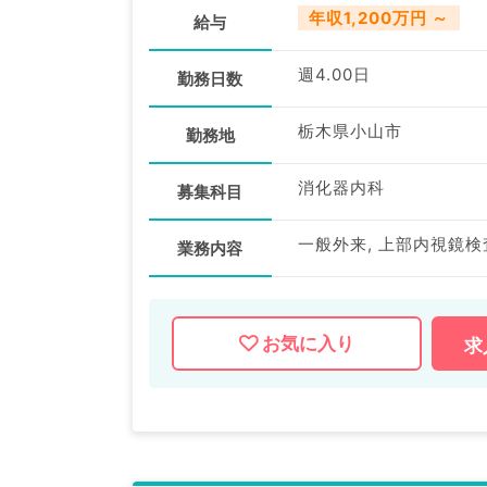
年収1,200万円 ～
給与
週4.00日
勤務日数
栃木県小山市
勤務地
消化器内科
募集科目
一般外来, 上部内視鏡検
業務内容
お気に入り
求