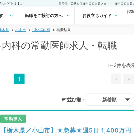
小山市(栃木県) 消化器内科の常勤医師求人・転職｜医師の求人・転職・アルバイトは【マイナビDOCTOR】
自治体・公共団体採用ご担当者さまへ
採用ご担当者
お気
す
転職をご検討の方へ
お役立ちガイド
栃木県
小山市
消化器内科
検索結果
化器内科の常勤医師求人・転職
1～3件を表
1
並び順：
新着順
常勤求人
【栃木県／小山市】★急募★週5日 1,400万円