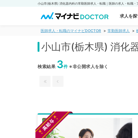
求人を探
医師求人・転職のマイナビDOCTOR
常勤医師求人
小山市(栃木県) 消
3
検索結果
件
※非公開求人を除く