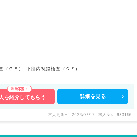
査（ＧＦ）, 下部内視鏡検査（ＣＦ）
詳細を
見る
人を
紹介してもらう
求人更新日 : 2026/02/17
求人No. : 683166