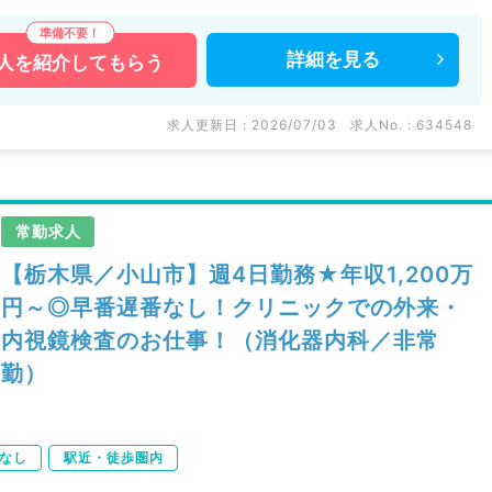
詳細を
見る
人を
紹介してもらう
求人更新日 : 2026/07/03
求人No. : 634548
常勤求人
【栃木県／小山市】週4日勤務★年収1,200万
円～◎早番遅番なし！クリニックでの外来・
内視鏡検査のお仕事！（消化器内科／非常
勤）
なし
駅近・徒歩圏内