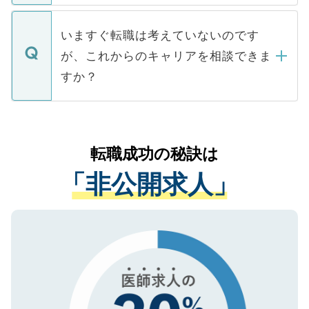
関を公にしてしまうと、応募が殺到する場
定を承諾する必要はありません。内定先へ
個人情報が漏えいすることはありませんの
合があります。 選考を効率よく行うため
の辞退の連絡はキャリアパートナーが行い
で、ご安心ください。当サイトからの登録
いますぐ転職は考えていないのです
に、医療機関が求める条件に合った人材の
ますので、ご安心ください。
などで収集したご登録者様の個人情報は、
が、これからのキャリアを相談できま
みを人材紹介会社に依頼するケースが増え
ご本人のキャリアアップおよび転職活動の
ています。
すか？
支援を目的に使用いたします。お預かりし
ているすべての個人データはご本人の許可
お気軽にご相談ください。先生専任のキャ
なく、医療機関側に開示したり、第三者に
リアパートナーが将来のご希望などをおう
提供することは一切ありません。また弊社
かがいして、現在の医療機関の状況や紹介
転職成功の秘訣は
は、個人情報の取り扱いについての厳密な
経験をまじえながら、適切なアドバイスを
管理基準を満たした事業者のみに付与され
「非公開求人」
させていただきます。すぐにご転職をされ
る、プライバシーマークを取得済みです。
ない方には、長期的なサポートが可能です
ご登録いただいた個人情報は、SSL（デー
ので、まずはご登録ください。
タ暗号化）によって保護されていますの
で、機密保持に関してもご安心ください。