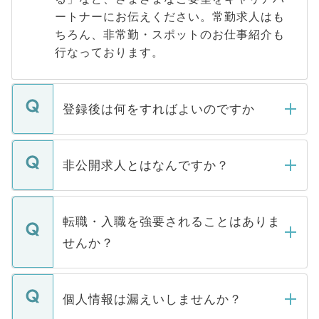
ートナーにお伝えください。常勤求人はも
ちろん、非常勤・スポットのお仕事紹介も
行なっております。
登録後は何をすればよいのですか
ご登録いただきましたら、弊社担当者がご
登録内容を確認し、その後メールもしくは
非公開求人とはなんですか？
お電話にて次のステップのご案内をいたし
ます。通常、5営業日以内にはご連絡をせて
マイナビDOCTORで取り扱っている求人の
いただきますので、しばらくお待ちくださ
うち約3割は、Webサイトからご覧いただ
転職・入職を強要されることはありま
い。
けない「非公開求人」です。非公開求人は
せんか？
下記の理由によって、一般には公開してい
ません。
転職・入職を強要することは一切ありませ
ん。また、仮に応募先から内定をいただい
個人情報は漏えいしませんか？
■応募殺到を避けるため 人気のある医療機
たとしても、ご本人が納得しない限り、内