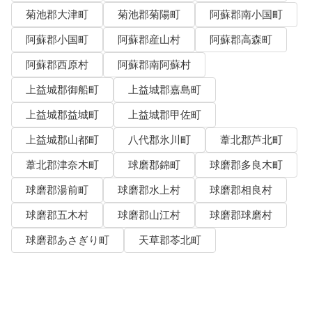
菊池郡大津町
菊池郡菊陽町
阿蘇郡南小国町
阿蘇郡小国町
阿蘇郡産山村
阿蘇郡高森町
阿蘇郡西原村
阿蘇郡南阿蘇村
上益城郡御船町
上益城郡嘉島町
上益城郡益城町
上益城郡甲佐町
上益城郡山都町
八代郡氷川町
葦北郡芦北町
葦北郡津奈木町
球磨郡錦町
球磨郡多良木町
球磨郡湯前町
球磨郡水上村
球磨郡相良村
球磨郡五木村
球磨郡山江村
球磨郡球磨村
球磨郡あさぎり町
天草郡苓北町