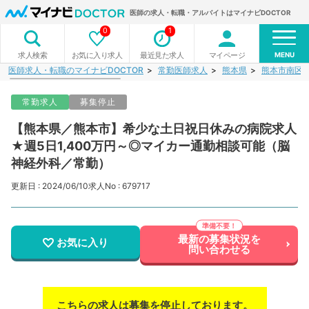
医師の求人・転職・アルバイトはマイナビDOCTOR
0
1
MENU
お気に入り求人
最近見た求人
マイページ
求人検索
医師求人・転職のマイナビDOCTOR
常勤医師求人
熊本県
熊本市南区
常勤求人
募集停止
【熊本県／熊本市】希少な土日祝日休みの病院求人
★週5日1,400万円～◎マイカー通勤相談可能（脳
神経外科／常勤）
更新日 : 2024/06/10
求人No : 679717
最新の募集状況を
お気に入り
問い合わせる
こちらの求人は募集を停止しております。