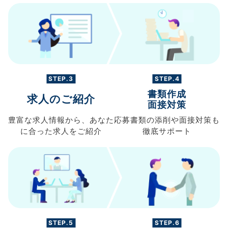
STEP.3
STEP.4
書類作成
求人のご紹介
面接対策
豊富な求人情報から、
あなた
応募書類の
添削や面接対策も
に合った求人を
ご紹介
徹底サポート
STEP.5
STEP.6