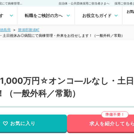
【徳島県／勝浦郡】週5日1,000万円☆オンコ―ルなし・土日祝休み◎病院にて病棟管理・外来をお任せします！（一般外科／常勤）の転職・求人｜医師の求人・転職・アルバイトは【マイナビDOCTOR】
自治体・公共団体採用ご担当者さまへ
採用ご担当者
お気
す
転職をご検討の方へ
お役立ちガイド
徳島県
勝浦郡勝浦町
なし・土日祝休み◎病院にて病棟管理・外来をお任せします！（一般外科／常勤）
1,000万円☆オンコ―ルなし・土
！（一般外科／常勤）
お気に入り
求人を紹介しても