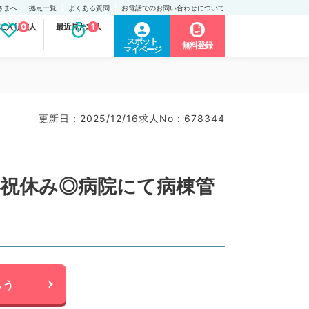
さまへ
拠点一覧
よくある質問
お電話でのお問い合わせについて
に入り求人
0
最近見た求人
1
スポット
無料登録
マイページ
更新日 : 2025/12/16
求人No : 678344
日祝休み◎病院にて病棟管
らう