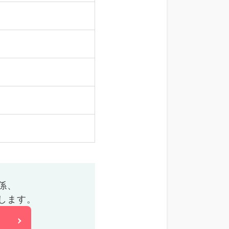
係、
します。