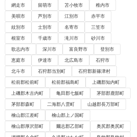
網走市
留萌市
苫小牧市
稚内市
美唄市
芦別市
江別市
赤平市
紋別市
士別市
名寄市
三笠市
根室市
千歳市
滝川市
砂川市
歌志内市
深川市
富良野市
登別市
恵庭市
伊達市
北広島市
石狩市
北斗市
石狩郡当別町
石狩郡新篠津村
松前郡松前町
松前郡福島町
上磯郡知内町
上磯郡木古内町
亀田郡七飯町
茅部郡鹿部町
茅部郡森町
二海郡八雲町
山越郡長万部町
檜山郡江差町
檜山郡上ノ国町
檜山郡厚沢部町
爾志郡乙部町
奥尻郡奥尻町