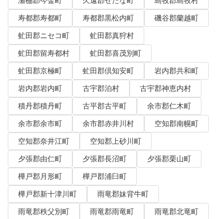
瀬棚郡今金町
久遠郡せたな町
島牧郡島牧村
寿都郡寿都町
寿都郡黒松内町
磯谷郡蘭越町
虻田郡ニセコ町
虻田郡真狩村
虻田郡留寿都村
虻田郡喜茂別町
虻田郡京極町
虻田郡倶知安町
岩内郡共和町
岩内郡岩内町
古宇郡泊村
古宇郡神恵内村
積丹郡積丹町
古平郡古平町
余市郡仁木町
余市郡余市町
余市郡赤井川村
空知郡南幌町
空知郡奈井江町
空知郡上砂川町
夕張郡由仁町
夕張郡長沼町
夕張郡栗山町
樺戸郡月形町
樺戸郡浦臼町
樺戸郡新十津川町
雨竜郡妹背牛町
雨竜郡秩父別町
雨竜郡雨竜町
雨竜郡北竜町