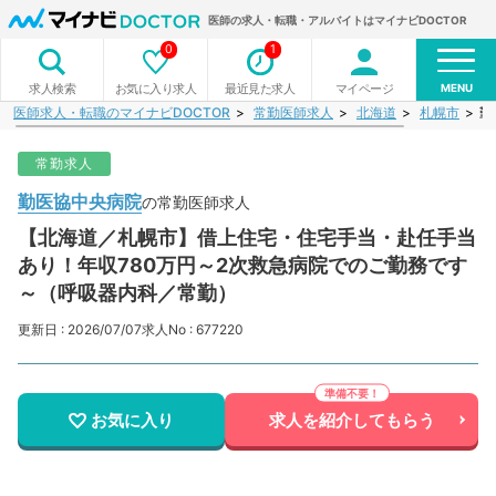
医師の求人・転職・アルバイトはマイナビDOCTOR
0
1
MENU
お気に入り求人
最近見た求人
マイページ
求人検索
医師求人・転職のマイナビDOCTOR
常勤医師求人
北海道
札幌市
勤
常勤求人
勤医協中央病院
の常勤医師求人
【北海道／札幌市】借上住宅・住宅手当・赴任手当
あり！年収780万円～2次救急病院でのご勤務です
～（呼吸器内科／常勤）
更新日 : 2026/07/07
求人No : 677220
お気に入り
求人を紹介してもらう