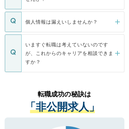
下記の理由によって、一般には公開してい
ません。
転職・入職を強要することは一切ありませ
ん。また、仮に応募先から内定をいただい
個人情報は漏えいしませんか？
■応募殺到を避けるため 人気のある医療機
たとしても、ご本人が納得しない限り、内
関を公にしてしまうと、応募が殺到する場
定を承諾する必要はありません。内定先へ
個人情報が漏えいすることはありませんの
合があります。 選考を効率よく行うため
の辞退の連絡はキャリアパートナーが行い
で、ご安心ください。当サイトからの登録
いますぐ転職は考えていないのです
に、医療機関が求める条件に合った人材の
ますので、ご安心ください。
などで収集したご登録者様の個人情報は、
が、これからのキャリアを相談できま
みを人材紹介会社に依頼するケースが増え
ご本人のキャリアアップおよび転職活動の
ています。
すか？
支援を目的に使用いたします。お預かりし
ているすべての個人データはご本人の許可
お気軽にご相談ください。先生専任のキャ
なく、医療機関側に開示したり、第三者に
リアパートナーが将来のご希望などをおう
提供することは一切ありません。また弊社
かがいして、現在の医療機関の状況や紹介
転職成功の秘訣は
は、個人情報の取り扱いについての厳密な
経験をまじえながら、適切なアドバイスを
管理基準を満たした事業者のみに付与され
「非公開求人」
させていただきます。すぐにご転職をされ
る、プライバシーマークを取得済みです。
ない方には、長期的なサポートが可能です
ご登録いただいた個人情報は、SSL（デー
ので、まずはご登録ください。
タ暗号化）によって保護されていますの