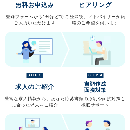
無料お申込み
ヒアリング
登録フォームから
1分ほどで
ご登録後、
アドバイザーが転
ご入力
いただけます
職の
ご希望を伺います
STEP.3
STEP.4
書類作成
求人のご紹介
面接対策
豊富な求人情報から、
あなた
応募書類の
添削や面接対策も
に合った求人を
ご紹介
徹底サポート