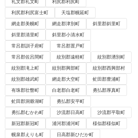
礼文郡礼文町
利尻郡利尻町
利尻郡利尻富士町
天塩郡幌延町
網走郡美幌町
網走郡津別町
斜里郡斜里町
斜里郡清里町
斜里郡小清水町
常呂郡訓子府町
常呂郡置戸町
常呂郡佐呂間町
紋別郡遠軽町
紋別郡湧別町
紋別郡滝上町
紋別郡興部町
紋別郡西興部村
紋別郡雄武町
網走郡大空町
虻田郡豊浦町
有珠郡壮瞥町
白老郡白老町
勇払郡厚真町
虻田郡洞爺湖町
勇払郡安平町
勇払郡むかわ町
沙流郡日高町
沙流郡平取町
新冠郡新冠町
浦河郡浦河町
様似郡様似町
幌泉郡えりも町
日高郡新ひだか町