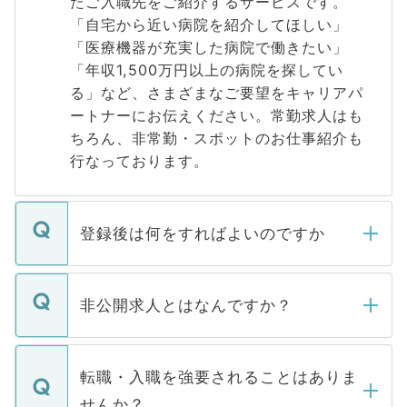
たご入職先をご紹介するサービスです。
「自宅から近い病院を紹介してほしい」
「医療機器が充実した病院で働きたい」
「年収1,500万円以上の病院を探してい
る」など、さまざまなご要望をキャリアパ
ートナーにお伝えください。常勤求人はも
ちろん、非常勤・スポットのお仕事紹介も
行なっております。
登録後は何をすればよいのですか
ご登録いただきましたら、弊社担当者がご
登録内容を確認し、その後メールもしくは
非公開求人とはなんですか？
お電話にて次のステップのご案内をいたし
ます。通常、5営業日以内にはご連絡をせて
マイナビDOCTORで取り扱っている求人の
いただきますので、しばらくお待ちくださ
うち約3割は、Webサイトからご覧いただ
転職・入職を強要されることはありま
い。
けない「非公開求人」です。非公開求人は
せんか？