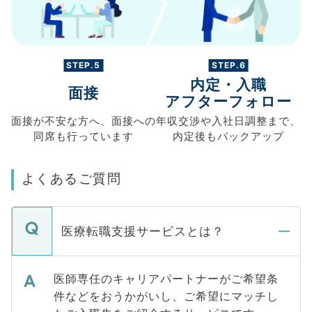
STEP.5
STEP.6
内定・入職
面接
アフターフォロー
面接が不安な方へ、
面接への
年収交渉や
入社日調整まで、
同席も
行っています
内定後もバックアップ
よくあるご質問
医療転職支援サービスとは？
医師専任のキャリアパートナーがご希望条
件などをおうかがいし、ご希望にマッチし