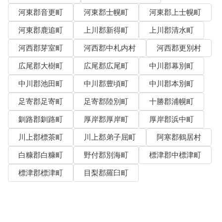
河東郡音更町
河東郡士幌町
河東郡上士幌町
河東郡鹿追町
上川郡新得町
上川郡清水町
河西郡芽室町
河西郡中札内村
河西郡更別村
広尾郡大樹町
広尾郡広尾町
中川郡幕別町
中川郡池田町
中川郡豊頃町
中川郡本別町
足寄郡足寄町
足寄郡陸別町
十勝郡浦幌町
釧路郡釧路町
厚岸郡厚岸町
厚岸郡浜中町
川上郡標茶町
川上郡弟子屈町
阿寒郡鶴居村
白糠郡白糠町
野付郡別海町
標津郡中標津町
標津郡標津町
目梨郡羅臼町