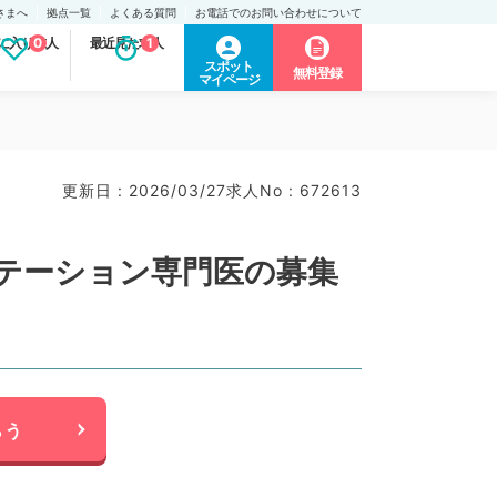
さまへ
拠点一覧
よくある質問
お電話でのお問い合わせについて
に入り求人
0
最近見た求人
1
スポット
無料登録
マイページ
更新日 : 2026/03/27
求人No : 672613
リテーション専門医の募集
らう