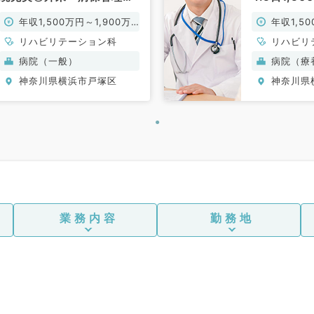
救急外来のお仕事◎マイカ
メインのお
年収1,500万円～1,900万
年収1,50
ー通勤可能（リハビリテー
無し（リハ
ション科／常勤）
円
科／常勤）
円
リハビリテーション科
リハビリ
病院（一般）
病院（療
神奈川県横浜市戸塚区
神奈川県
業務内容
勤務地