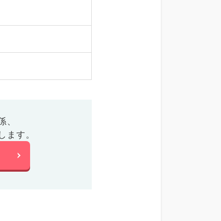
係、
します。