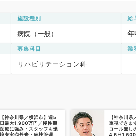
施設種別
給
病院（一般）
年
募集科目
業
リハビリテーション科
【神奈川県／横浜市】週5
【神奈川県
日最大1,900万円／慢性期
重視できま
医療に強み・スタッフも環
コール無し
境充実◎外来・病棟管理・
4.5日1,5