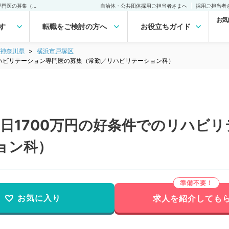
【神奈川県／横浜市】週5日1700万円の好条件でのリハビリテーション専門医の募集（常勤／リハビリテーション科）の転職・求人｜医師の求人・転職・アルバイトは【マイナビDOCTOR】
自治体・公共団体採用ご担当者さまへ
採用ご担当者
お気
す
転職をご検討の方へ
お役立ちガイド
神奈川県
横浜市戸塚区
リハビリテーション専門医の募集（常勤／リハビリテーション科）
日1700万円の好条件でのリハビ
ョン科）
お気に入り
求人を紹介しても