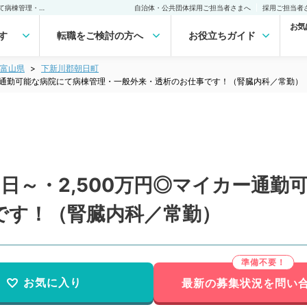
【富山県／下新川郡】週4日～・2,500万円◎マイカー通勤可能な病院にて病棟管理・一般外来・透析のお仕事です！（腎臓内科／常勤）の転職・求人｜医師の求人・転職・アルバイトは【マイナビDOCTOR】
自治体・公共団体採用ご担当者さまへ
採用ご担当者
お気
す
転職をご検討の方へ
お役立ちガイド
富山県
下新川郡朝日町
カー通勤可能な病院にて病棟管理・一般外来・透析のお仕事です！（腎臓内科／常勤）
日～・2,500万円◎マイカー通勤
です！（腎臓内科／常勤）
お気に入り
最新の募集状況を問い