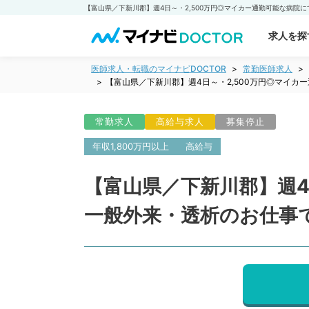
求人を探
医師求人・転職のマイナビDOCTOR
常勤医師求人
【富山県／下新川郡】週4日～・2,500万円◎マイ
常勤求人
高給与求人
募集停止
年収1,800万円以上
高給与
【富山県／下新川郡】週4
一般外来・透析のお仕事