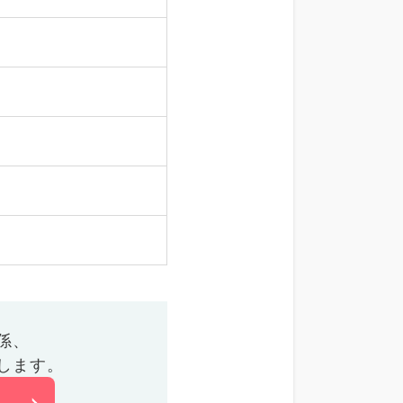
係、
します。