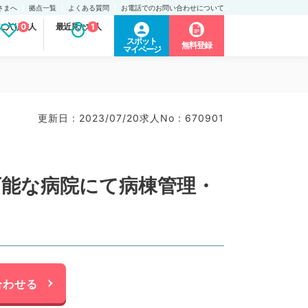
さまへ
拠点一覧
よくある質問
お電話でのお問い合わせについて
に入り求人
0
最近見た求人
1
スポット
無料登録
マイページ
更新日 : 2023/07/20
求人No : 670901
可能な病院にて病棟管理・
合わせる