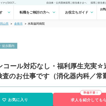
水島協同病院(常勤)の転職・求人｜医師の求人・転職・アルバイトは【マイナビDOCTOR】
自治体・公共団体採用ご担当者さまへ
採用ご担当者
お気
す
転職をご検討の方へ
お役立ちガイド
岡山県
倉敷市
水島協同病院
・徒歩圏内
コール対応なし・福利厚生充実☆週5
検査のお仕事です（消化器内科／常
お気に入り
求人を紹介しても