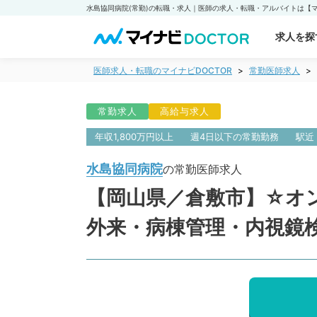
求人を探
医師求人・転職のマイナビDOCTOR
常勤医師求人
常勤求人
高給与求人
年収1,800万円以上
週4日以下の常勤勤務
駅近
水島協同病院
の常勤医師求人
【岡山県／倉敷市】☆オン
外来・病棟管理・内視鏡