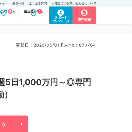
さまへ
拠点一覧
よくある質問
お電話でのお問い合わせについて
に入り求人
0
最近見た求人
1
スポット
無料登録
マイページ
更新日 : 2026/05/01
求人No : 670764
日1,000万円～◎専門
勤）
らう