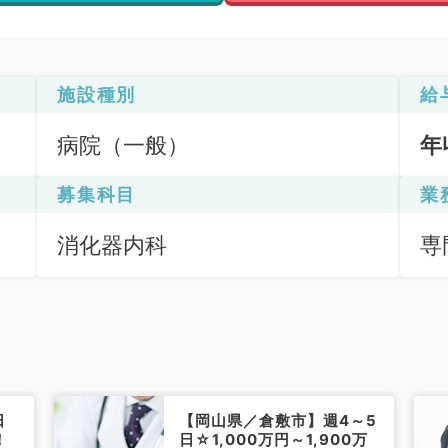
施設種別
給
病院（一般）
年
募集科目
業
消化器内科
専
鏡
査
日
【岡山県／倉敷市】週4～5
！
日☆1,000万円～1,900万