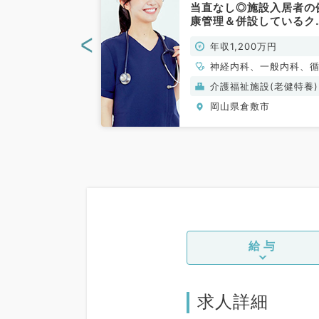
・病棟管理・内
当直なし◎施設入居者の
救急対応のお仕
康管理＆併設しているク
化器内科／常
ニックの外来のお仕事（
<
0万円～
年収1,200万円
科系／常勤）
科
神経内科、一般内科、
器内科、呼吸器内科、
般）
介護福祉施設(老健特養)
器内科、内分泌・代謝
敷市
岡山県倉敷市
科、腎臓内科、老年内
血液内科、膠原病科
給与
求人詳細