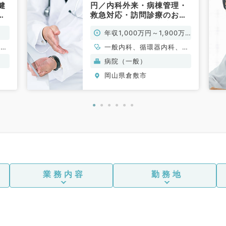
健
円／内科外来・病棟管理・
リ
救急対応・訪問診療のお仕
内
事です／二次救急病院（内
年収1,000万円～1,900万
科系／常勤）
円
循環
一般内科、循環器内科、消
消化
化器内科、救急科・ＩＣＵ
病院（一般）
内
岡山県倉敷市
科、
業務内容
勤務地