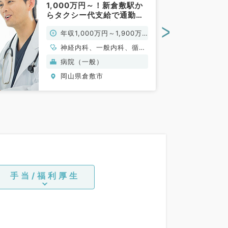
1,000万円～！新倉敷駅か
らタクシー代支給で通勤ラ
クラク◎（内科系／常勤）
>
年収1,000万円～1,900万
円
神経内科、一般内科、循環
器内科、呼吸器内科、消化
病院（一般）
器内科、内分泌・代謝内
岡山県倉敷市
科、腎臓内科、老年内科、
血液内科、膠原病科
手当/福利厚生