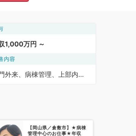
与
収1,000万円 ～
務内容
門外来、病棟管理、上部内視
検査（ＧＦ）、下部内視鏡検
（ＣＦ）
【岡山県／倉敷市】★病棟
管理中心のお仕事★年収