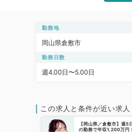
勤務地
岡山県倉敷市
勤務日数
週4.00日〜5.00日
この求人と条件が近い求人
倉敷市】当直対
【岡山県／倉敷市】週5
日1,300万
の勤務で年収1,200万円