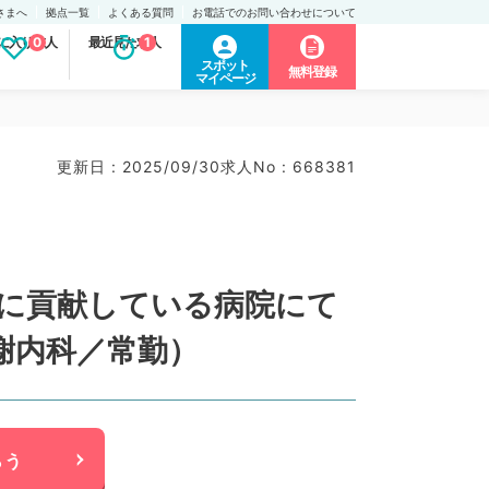
さまへ
拠点一覧
よくある質問
お電話でのお問い合わせについて
に入り求人
0
最近見た求人
1
スポット
無料登録
マイページ
更新日 : 2025/09/30
求人No : 668381
療に貢献している病院にて
謝内科／常勤）
らう