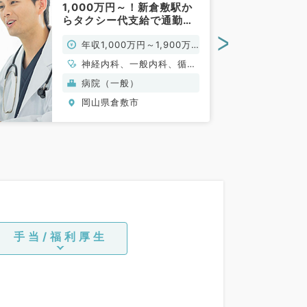
1,000万円～！新倉敷駅か
らタクシー代支給で通勤ラ
クラク◎（内科系／常勤）
>
年収1,000万円～1,900万
円
神経内科、一般内科、循環
器内科、呼吸器内科、消化
病院（一般）
器内科、内分泌・代謝内
岡山県倉敷市
科、腎臓内科、老年内科、
血液内科、膠原病科
手当/福利厚生