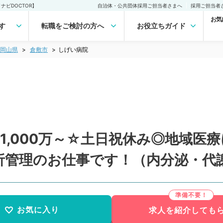
ビDOCTOR】
自治体・公共団体採用ご担当者さまへ
採用ご担当者
お気
す
転職をご検討の方へ
お役立ちガイド
岡山県
倉敷市
しげい病院
1,000万～☆土日祝休み◎地域医
析管理のお仕事です！（内分泌・代
お気に入り
求人を紹介しても