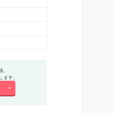
係、
します。