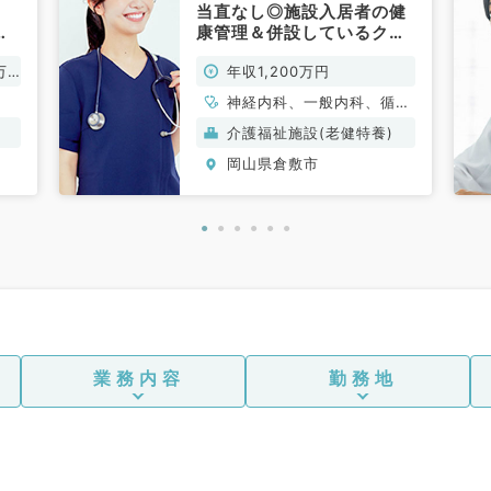
当直なし◎施設入居者の健
管
康管理＆併設しているクリ
事
ニックの外来のお仕事（内
万
年収1,200万円
）
科系／常勤）
神経内科、一般内科、循環
器内科、呼吸器内科、消化
介護福祉施設(老健特養)
器内科、内分泌・代謝内
岡山県倉敷市
科、腎臓内科、老年内科、
血液内科、膠原病科
業務内容
勤務地