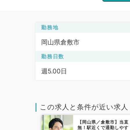
勤務地
岡山県倉敷市
勤務日数
週5.00日
この求人と条件が近い求人
倉敷市】週4日
【岡山県／倉敷市】当直
200万円～
無！駅近くで通勤しやす