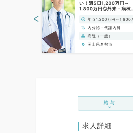
円／勤務日数相談
い！週5日1,200万円～
コール・当直応
1,800万円◎外来・病棟
カ病院の求人で
理・救急対応などのお仕
<
0万円～1,300万
年収1,200万円～1,800
内科／常勤）
です（内分泌内科／常勤
円
代謝内科
内分泌・代謝内科
般）
病院（一般）
敷市
岡山県倉敷市
給与
求人詳細