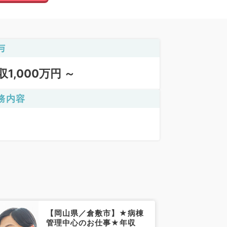
与
収1,000万円 ～
務内容
【岡山県／倉敷市】★病棟
管理中心のお仕事★年収