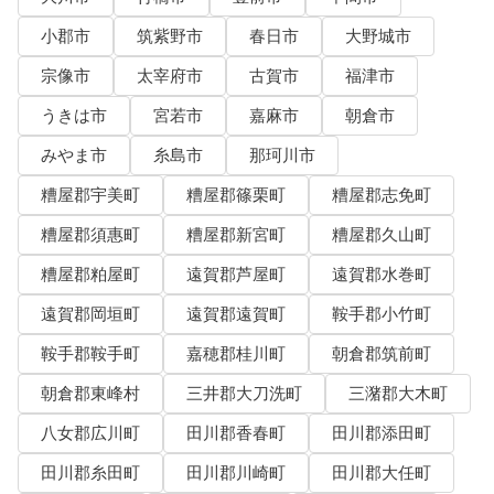
小郡市
筑紫野市
春日市
大野城市
宗像市
太宰府市
古賀市
福津市
うきは市
宮若市
嘉麻市
朝倉市
みやま市
糸島市
那珂川市
糟屋郡宇美町
糟屋郡篠栗町
糟屋郡志免町
糟屋郡須惠町
糟屋郡新宮町
糟屋郡久山町
糟屋郡粕屋町
遠賀郡芦屋町
遠賀郡水巻町
遠賀郡岡垣町
遠賀郡遠賀町
鞍手郡小竹町
鞍手郡鞍手町
嘉穂郡桂川町
朝倉郡筑前町
朝倉郡東峰村
三井郡大刀洗町
三潴郡大木町
八女郡広川町
田川郡香春町
田川郡添田町
田川郡糸田町
田川郡川崎町
田川郡大任町