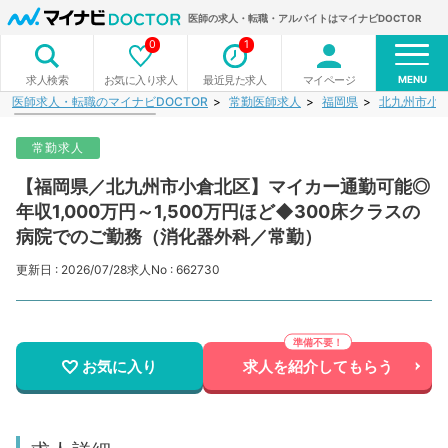
医師の求人・転職・アルバイトはマイナビDOCTOR
0
1
MENU
お気に入り求人
最近見た求人
マイページ
求人検索
医師求人・転職のマイナビDOCTOR
常勤医師求人
福岡県
北九州市小
常勤求人
【福岡県／北九州市小倉北区】マイカー通勤可能◎
年収1,000万円～1,500万円ほど◆300床クラスの
病院でのご勤務（消化器外科／常勤）
更新日 : 2026/07/28
求人No : 662730
お気に入り
求人を紹介してもらう