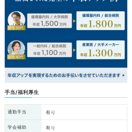
手当/福利厚生
有り
通勤手当
有り
学会補助