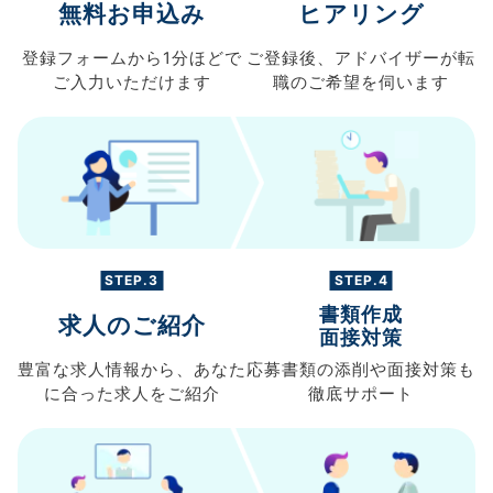
無料お申込み
ヒアリング
登録フォームから
1分ほどで
ご登録後、
アドバイザーが転
ご入力
いただけます
職の
ご希望を伺います
STEP.3
STEP.4
書類作成
求人のご紹介
面接対策
豊富な求人情報から、
あなた
応募書類の
添削や面接対策も
に合った求人を
ご紹介
徹底サポート