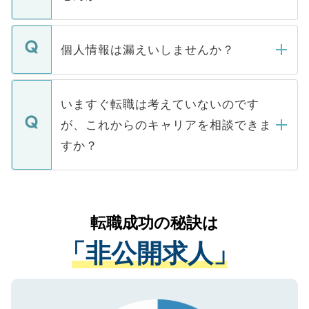
下記の理由によって、一般には公開してい
ません。
転職・入職を強要することは一切ありませ
ん。また、仮に応募先から内定をいただい
個人情報は漏えいしませんか？
■応募殺到を避けるため 人気のある医療機
たとしても、ご本人が納得しない限り、内
関を公にしてしまうと、応募が殺到する場
定を承諾する必要はありません。内定先へ
個人情報が漏えいすることはありませんの
合があります。 選考を効率よく行うため
の辞退の連絡はキャリアパートナーが行い
で、ご安心ください。当サイトからの登録
いますぐ転職は考えていないのです
に、医療機関が求める条件に合った人材の
ますので、ご安心ください。
などで収集したご登録者様の個人情報は、
が、これからのキャリアを相談できま
みを人材紹介会社に依頼するケースが増え
ご本人のキャリアアップおよび転職活動の
ています。
すか？
支援を目的に使用いたします。お預かりし
ているすべての個人データはご本人の許可
お気軽にご相談ください。先生専任のキャ
なく、医療機関側に開示したり、第三者に
リアパートナーが将来のご希望などをおう
提供することは一切ありません。また弊社
かがいして、現在の医療機関の状況や紹介
転職成功の秘訣は
は、個人情報の取り扱いについての厳密な
経験をまじえながら、適切なアドバイスを
管理基準を満たした事業者のみに付与され
「非公開求人」
させていただきます。すぐにご転職をされ
る、プライバシーマークを取得済みです。
ない方には、長期的なサポートが可能です
ご登録いただいた個人情報は、SSL（デー
ので、まずはご登録ください。
タ暗号化）によって保護されていますの
で、機密保持に関してもご安心ください。