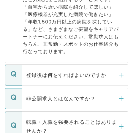
「自宅から近い病院を紹介してほしい」
「医療機器が充実した病院で働きたい」
「年収1,500万円以上の病院を探してい
る」など、さまざまなご要望をキャリアパ
ートナーにお伝えください。常勤求人はも
ちろん、非常勤・スポットのお仕事紹介も
行なっております。
登録後は何をすればよいのですか
ご登録いただきましたら、弊社担当者がご
登録内容を確認し、その後メールもしくは
非公開求人とはなんですか？
お電話にて次のステップのご案内をいたし
ます。通常、5営業日以内にはご連絡をせて
マイナビDOCTORで取り扱っている求人の
いただきますので、しばらくお待ちくださ
うち約3割は、Webサイトからご覧いただ
転職・入職を強要されることはありま
い。
けない「非公開求人」です。非公開求人は
せんか？