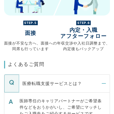
STEP.5
STEP.6
内定・入職
面接
アフターフォロー
面接が不安な方へ、
面接への
年収交渉や
入社日調整まで、
同席も
行っています
内定後もバックアップ
よくあるご質問
医療転職支援サービスとは？
医師専任のキャリアパートナーがご希望条
件などをおうかがいし、ご希望にマッチし
たご入職先をご紹介するサービスです。