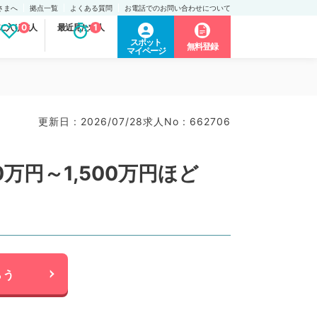
さまへ
拠点一覧
よくある質問
お電話でのお問い合わせについて
に入り求人
0
最近見た求人
1
スポット
無料登録
マイページ
）
更新日 : 2026/07/28
求人No : 662706
万円～1,500万円ほど
らう