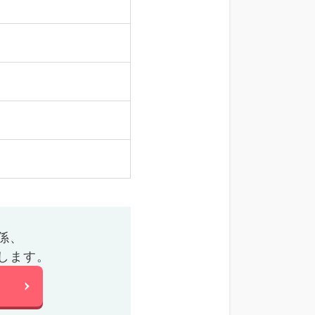
係、
します。