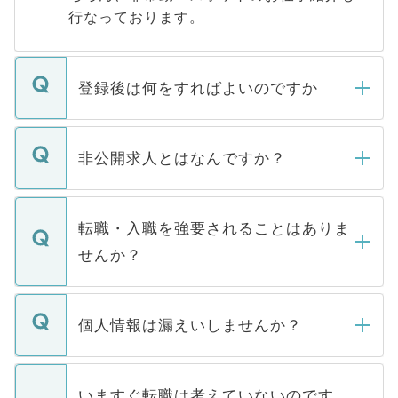
行なっております。
登録後は何をすればよいのですか
ご登録いただきましたら、弊社担当者がご
登録内容を確認し、その後メールもしくは
非公開求人とはなんですか？
お電話にて次のステップのご案内をいたし
ます。通常、5営業日以内にはご連絡をせて
マイナビDOCTORで取り扱っている求人の
いただきますので、しばらくお待ちくださ
うち約3割は、Webサイトからご覧いただ
転職・入職を強要されることはありま
い。
けない「非公開求人」です。非公開求人は
せんか？
下記の理由によって、一般には公開してい
ません。
転職・入職を強要することは一切ありませ
ん。また、仮に応募先から内定をいただい
個人情報は漏えいしませんか？
■応募殺到を避けるため 人気のある医療機
たとしても、ご本人が納得しない限り、内
関を公にしてしまうと、応募が殺到する場
定を承諾する必要はありません。内定先へ
個人情報が漏えいすることはありませんの
合があります。 選考を効率よく行うため
の辞退の連絡はキャリアパートナーが行い
で、ご安心ください。当サイトからの登録
いますぐ転職は考えていないのです