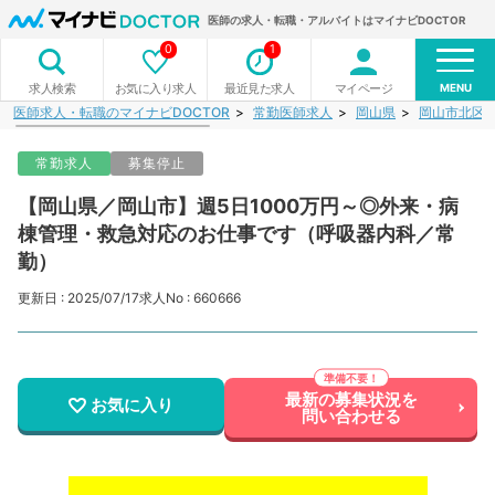
医師の求人・転職・アルバイトはマイナビDOCTOR
0
1
MENU
お気に入り求人
最近見た求人
マイページ
求人検索
医師求人・転職のマイナビDOCTOR
常勤医師求人
岡山県
岡山市北区
常勤求人
募集停止
【岡山県／岡山市】週5日1000万円～◎外来・病
棟管理・救急対応のお仕事です（呼吸器内科／常
勤）
更新日 : 2025/07/17
求人No : 660666
最新の募集状況を
お気に入り
問い合わせる