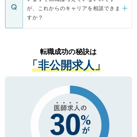
に、医療機関が求める条件に合った人材の
ますので、ご安心ください。
などで収集したご登録者様の個人情報は、
が、これからのキャリアを相談できま
みを人材紹介会社に依頼するケースが増え
ご本人のキャリアアップおよび転職活動の
ています。
すか？
支援を目的に使用いたします。お預かりし
ているすべての個人データはご本人の許可
お気軽にご相談ください。先生専任のキャ
なく、医療機関側に開示したり、第三者に
リアパートナーが将来のご希望などをおう
提供することは一切ありません。また弊社
かがいして、現在の医療機関の状況や紹介
転職成功の秘訣は
は、個人情報の取り扱いについての厳密な
経験をまじえながら、適切なアドバイスを
管理基準を満たした事業者のみに付与され
「非公開求人」
させていただきます。すぐにご転職をされ
る、プライバシーマークを取得済みです。
ない方には、長期的なサポートが可能です
ご登録いただいた個人情報は、SSL（デー
ので、まずはご登録ください。
タ暗号化）によって保護されていますの
で、機密保持に関してもご安心ください。