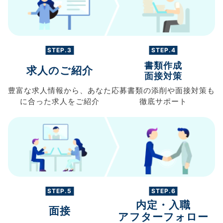
STEP.3
STEP.4
書類作成
求人のご紹介
面接対策
豊富な求人情報から、
あなた
応募書類の
添削や面接対策も
に合った求人を
ご紹介
徹底サポート
STEP.5
STEP.6
内定・入職
面接
アフターフォロー