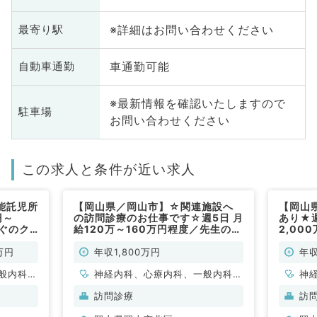
※詳細はお問い合わせください
最寄り駅
車通勤可能
自動車通勤
※最新情報を確認いたしますので
駐車場
お問い合わせください
この求人と条件が近い求人
能託児所
【岡山県／岡山市】☆関連施設へ
【岡山
円～
の訪問診療のお仕事です☆週5日 月
あり★週
すぐのク
給120万～160万円程度／先生の資
2,00
仕事です
格やスキルによりご相談可能！交通
リニッ
費も支給有ります◎（内科系／訪問
（一般
万円
年収1,800万円
年収
診療）
般内科、
神経内科、心療内科、一般内科、
神
、消化器
循環器内科、呼吸器内科、消化器
循
訪問診療
訪
、腎臓内
内科、内分泌・代謝内科、腎臓内
内