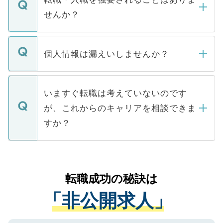
い。
けない「非公開求人」です。非公開求人は
せんか？
下記の理由によって、一般には公開してい
ません。
転職・入職を強要することは一切ありませ
ん。また、仮に応募先から内定をいただい
個人情報は漏えいしませんか？
■応募殺到を避けるため 人気のある医療機
たとしても、ご本人が納得しない限り、内
関を公にしてしまうと、応募が殺到する場
定を承諾する必要はありません。内定先へ
個人情報が漏えいすることはありませんの
合があります。 選考を効率よく行うため
の辞退の連絡はキャリアパートナーが行い
で、ご安心ください。当サイトからの登録
いますぐ転職は考えていないのです
に、医療機関が求める条件に合った人材の
ますので、ご安心ください。
などで収集したご登録者様の個人情報は、
が、これからのキャリアを相談できま
みを人材紹介会社に依頼するケースが増え
ご本人のキャリアアップおよび転職活動の
ています。
すか？
支援を目的に使用いたします。お預かりし
ているすべての個人データはご本人の許可
お気軽にご相談ください。先生専任のキャ
なく、医療機関側に開示したり、第三者に
リアパートナーが将来のご希望などをおう
提供することは一切ありません。また弊社
かがいして、現在の医療機関の状況や紹介
転職成功の秘訣は
は、個人情報の取り扱いについての厳密な
経験をまじえながら、適切なアドバイスを
管理基準を満たした事業者のみに付与され
「非公開求人」
させていただきます。すぐにご転職をされ
る、プライバシーマークを取得済みです。
ない方には、長期的なサポートが可能です
ご登録いただいた個人情報は、SSL（デー
ので、まずはご登録ください。