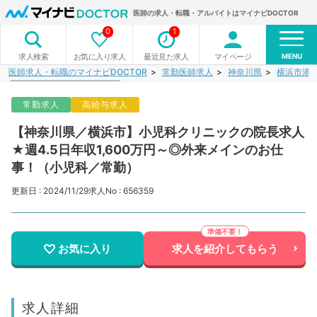
医師の求人・転職・アルバイトはマイナビDOCTOR
0
1
MENU
お気に入り求人
最近見た求人
マイページ
求人検索
医師求人・転職のマイナビDOCTOR
常勤医師求人
神奈川県
横浜市港
常勤求人
高給与求人
【神奈川県／横浜市】小児科クリニックの院長求人
★週4.5日年収1,600万円～◎外来メインのお仕
事！（小児科／常勤）
更新日 : 2024/11/29
求人No : 656359
お気に入り
求人を紹介してもらう
求人詳細