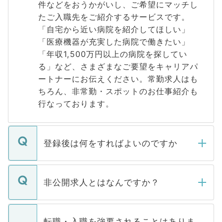
件などをおうかがいし、ご希望にマッチし
たご入職先をご紹介するサービスです。
「自宅から近い病院を紹介してほしい」
「医療機器が充実した病院で働きたい」
「年収1,500万円以上の病院を探してい
る」など、さまざまなご要望をキャリアパ
ートナーにお伝えください。常勤求人はも
ちろん、非常勤・スポットのお仕事紹介も
行なっております。
登録後は何をすればよいのですか
ご登録いただきましたら、弊社担当者がご
登録内容を確認し、その後メールもしくは
非公開求人とはなんですか？
お電話にて次のステップのご案内をいたし
ます。通常、5営業日以内にはご連絡をせて
マイナビDOCTORで取り扱っている求人の
いただきますので、しばらくお待ちくださ
うち約3割は、Webサイトからご覧いただ
転職・入職を強要されることはありま