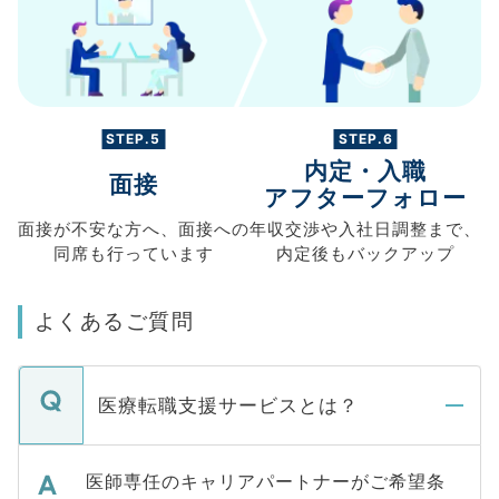
STEP.5
STEP.6
内定・入職
面接
アフターフォロー
面接が不安な方へ、
面接への
年収交渉や
入社日調整まで、
同席も
行っています
内定後もバックアップ
よくあるご質問
医療転職支援サービスとは？
医師専任のキャリアパートナーがご希望条