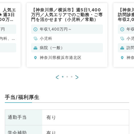
】人気エ
【神奈川県／横浜市】週5日1,400
【神奈
★週3日
万円／人気エリアでのご勤務・ご専
訪問診
00万円
門を活かせます（小児科／常勤）
年収2,
代・新幹
談可◎
外科系、
クリニ
万円
年収1,400万円～
年収
常勤）
般内科
内科、小
小児科
小
器外科、
病院（一般）
訪
一般内
神奈川県横浜市港北区
神
内科、消
内科、腎
系全般、
<
>
膠原病科
手当/福利厚生
有り
通勤手当
有り
学会補助