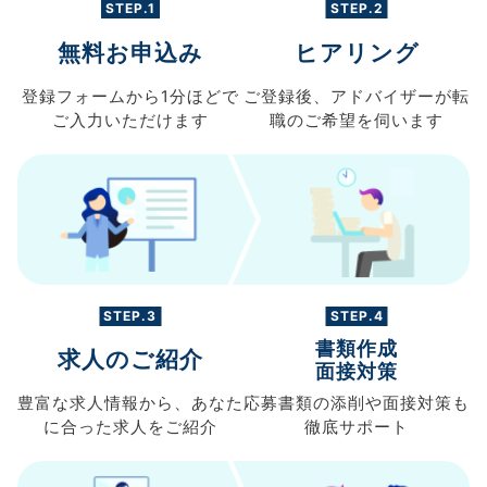
STEP.1
STEP.2
無料お申込み
ヒアリング
登録フォームから
1分ほどで
ご登録後、
アドバイザーが転
ご入力
いただけます
職の
ご希望を伺います
STEP.3
STEP.4
書類作成
求人のご紹介
面接対策
豊富な求人情報から、
あなた
応募書類の
添削や面接対策も
に合った求人を
ご紹介
徹底サポート