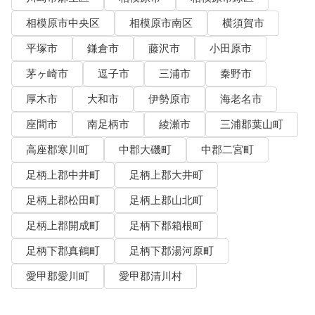
相模原市中央区
相模原市南区
横須賀市
平塚市
鎌倉市
藤沢市
小田原市
茅ヶ崎市
逗子市
三浦市
秦野市
厚木市
大和市
伊勢原市
海老名市
座間市
南足柄市
綾瀬市
三浦郡葉山町
高座郡寒川町
中郡大磯町
中郡二宮町
足柄上郡中井町
足柄上郡大井町
足柄上郡松田町
足柄上郡山北町
足柄上郡開成町
足柄下郡箱根町
足柄下郡真鶴町
足柄下郡湯河原町
愛甲郡愛川町
愛甲郡清川村