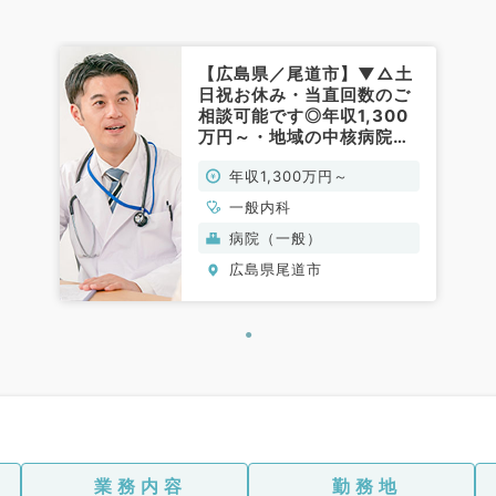
【広島県／尾道市】▼△土
日祝お休み・当直回数のご
相談可能です◎年収1,300
万円～・地域の中核病院に
てご勤務です▼△（一般内
年収1,300万円～
科／常勤）
一般内科
病院（一般）
広島県尾道市
業務内容
勤務地