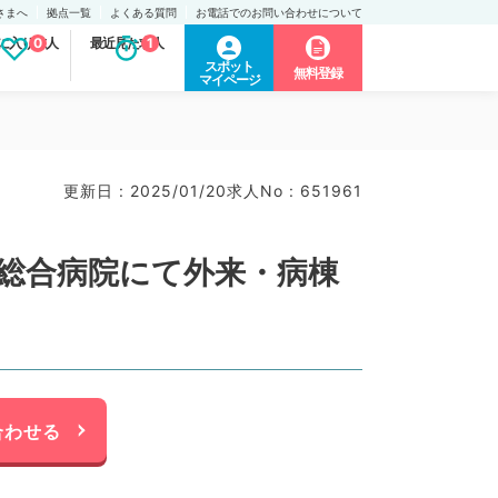
さまへ
拠点一覧
よくある質問
お電話でのお問い合わせについて
に入り求人
0
最近見た求人
1
スポット
無料登録
マイページ
更新日 : 2025/01/20
求人No : 651961
う総合病院にて外来・病棟
合わせる