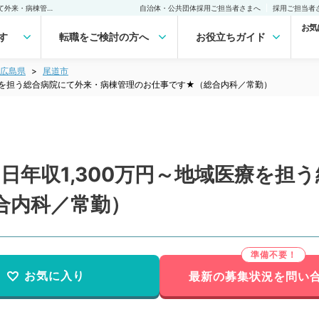
【広島県／尾道市】★週5日年収1,300万円～地域医療を担う総合病院にて外来・病棟管理のお仕事です★（総合内科／常勤）の転職・求人｜医師の求人・転職・アルバイトは【マイナビDOCTOR】
自治体・公共団体採用ご担当者さまへ
採用ご担当者
お気
す
転職をご検討の方へ
お役立ちガイド
広島県
尾道市
医療を担う総合病院にて外来・病棟管理のお仕事です★（総合内科／常勤）
日年収1,300万円～地域医療を担
合内科／常勤）
お気に入り
最新の募集状況を問い