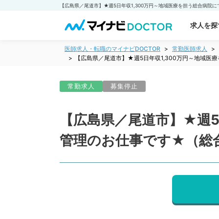
求人を探
医師求人・転職のマイナビDOCTOR
常勤医師求人
【広島県／尾道市】★週5日年収1,300万円～地域
常勤求人
募集停止
【広島県／尾道市】★週5
管理のお仕事です★（総