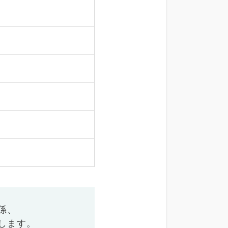
係、
します。