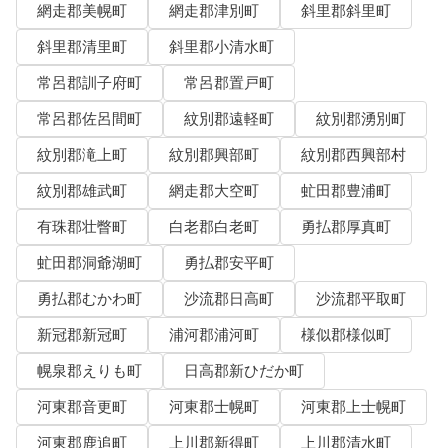
網走郡美幌町
網走郡津別町
斜里郡斜里町
斜里郡清里町
斜里郡小清水町
常呂郡訓子府町
常呂郡置戸町
常呂郡佐呂間町
紋別郡遠軽町
紋別郡湧別町
紋別郡滝上町
紋別郡興部町
紋別郡西興部村
紋別郡雄武町
網走郡大空町
虻田郡豊浦町
有珠郡壮瞥町
白老郡白老町
勇払郡厚真町
虻田郡洞爺湖町
勇払郡安平町
勇払郡むかわ町
沙流郡日高町
沙流郡平取町
新冠郡新冠町
浦河郡浦河町
様似郡様似町
幌泉郡えりも町
日高郡新ひだか町
河東郡音更町
河東郡士幌町
河東郡上士幌町
河東郡鹿追町
上川郡新得町
上川郡清水町