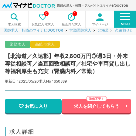
医師の求人・転職・アルバイトはマイナビDOCTOR
0
1
MENU
お気に入り求人
最近見た求人
マイページ
求人検索
医師求人・転職のマイナビDOCTOR
常勤医師求人
北海道
久遠郡せた
常勤求人
高給与求人
【北海道／久遠郡】年収2,600万円◎週3日・外来
専従相談可／当直回数相談可／社宅や車両貸し出し
等福利厚生も充実（腎臓内科／常勤）
更新日 : 2025/05/20
求人No : 650889
お気に入り
求人を紹介してもらう
求人詳細