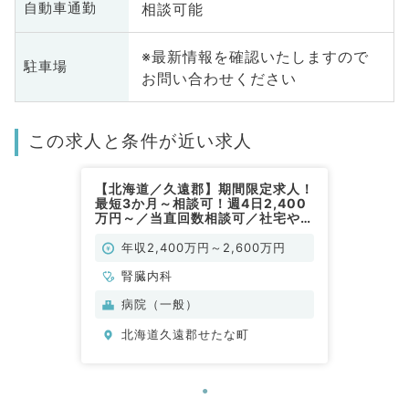
相談可能
自動車通勤
※最新情報を確認いたしますので
駐車場
お問い合わせください
この求人と条件が近い求人
【北海道／久遠郡】期間限定求人！
最短3か月～相談可！週4日2,400
万円～／当直回数相談可／社宅や車
両貸し出し等福利厚生も充実（腎臓
内科／常勤）
年収2,400万円～2,600万円
腎臓内科
病院（一般）
北海道久遠郡せたな町