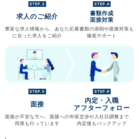
STEP.3
STEP.4
書類作成
求人のご紹介
面接対策
豊富な求人情報から、
あなた
応募書類の
添削や面接対策も
に合った求人を
ご紹介
徹底サポート
STEP.5
STEP.6
内定・入職
面接
アフターフォロー
面接が不安な方へ、
面接への
年収交渉や
入社日調整まで、
同席も
行っています
内定後もバックアップ