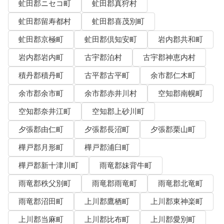
虻田郡ニセコ町
虻田郡真狩村
虻田郡留寿都村
虻田郡喜茂別町
虻田郡京極町
虻田郡倶知安町
岩内郡共和町
岩内郡岩内町
古宇郡泊村
古宇郡神恵内村
積丹郡積丹町
古平郡古平町
余市郡仁木町
余市郡余市町
余市郡赤井川村
空知郡南幌町
空知郡奈井江町
空知郡上砂川町
夕張郡由仁町
夕張郡長沼町
夕張郡栗山町
樺戸郡月形町
樺戸郡浦臼町
樺戸郡新十津川町
雨竜郡妹背牛町
雨竜郡秩父別町
雨竜郡雨竜町
雨竜郡北竜町
雨竜郡沼田町
上川郡鷹栖町
上川郡東神楽町
上川郡当麻町
上川郡比布町
上川郡愛別町