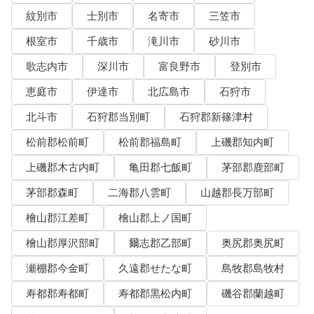
紋別市
士別市
名寄市
三笠市
根室市
千歳市
滝川市
砂川市
歌志内市
深川市
富良野市
登別市
恵庭市
伊達市
北広島市
石狩市
北斗市
石狩郡当別町
石狩郡新篠津村
松前郡松前町
松前郡福島町
上磯郡知内町
上磯郡木古内町
亀田郡七飯町
茅部郡鹿部町
茅部郡森町
二海郡八雲町
山越郡長万部町
檜山郡江差町
檜山郡上ノ国町
檜山郡厚沢部町
爾志郡乙部町
奥尻郡奥尻町
瀬棚郡今金町
久遠郡せたな町
島牧郡島牧村
寿都郡寿都町
寿都郡黒松内町
磯谷郡蘭越町