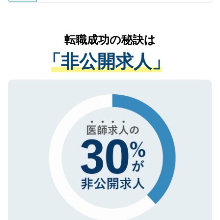
ているすべての個人データはご本人の許可
お気軽にご相談ください。先生専任のキャ
なく、医療機関側に開示したり、第三者に
リアパートナーが将来のご希望などをおう
提供することは一切ありません。また弊社
かがいして、現在の医療機関の状況や紹介
転職成功の秘訣は
は、個人情報の取り扱いについての厳密な
経験をまじえながら、適切なアドバイスを
管理基準を満たした事業者のみに付与され
「非公開求人」
させていただきます。すぐにご転職をされ
る、プライバシーマークを取得済みです。
ない方には、長期的なサポートが可能です
ご登録いただいた個人情報は、SSL（デー
ので、まずはご登録ください。
タ暗号化）によって保護されていますの
で、機密保持に関してもご安心ください。