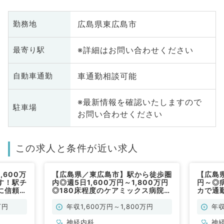
広島県東広島市
勤務地
※詳細はお問い合わせください
最寄り駅
車通勤相談可能
自動車通勤
※最新情報を確認いたしますので
駐車場
お問い合わせください
この求人と条件が近い求人
600万
【広島県／東広島市】駅から徒歩圏
【広島県
す！駅チ
内◎週5日1,600万円～1,800万円
円～◎
に信頼さ
◎180床程度のケアミックス病院で
カで通
などのお
のご勤務です！（神経内科／常勤）
れ親し
）
仕事で
万円
年収1,600万円～1,800万円
年収
神経内科
神