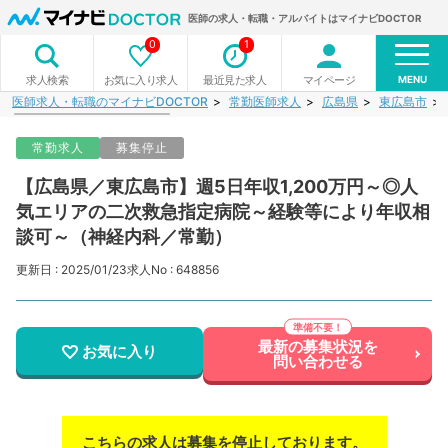
医師の求人・転職・アルバイトはマイナビDOCTOR
0
1
MENU
お気に入り求人
最近見た求人
マイページ
求人検索
医師求人・転職のマイナビDOCTOR
常勤医師求人
広島県
東広島市
常勤求人
募集停止
【広島県／東広島市】週5日年収1,200万円～◎人
気エリアの二次救急指定病院～経験等により年収相
談可～（神経内科／常勤）
更新日 : 2025/01/23
求人No : 648856
最新の募集状況を
お気に入り
問い合わせる
こちらの求人は募集を停止しております。