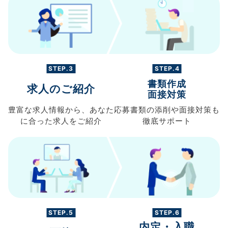
STEP.3
STEP.4
書類作成
求人のご紹介
面接対策
豊富な求人情報から、
あなた
応募書類の
添削や面接対策も
に合った求人を
ご紹介
徹底サポート
STEP.5
STEP.6
内定・入職