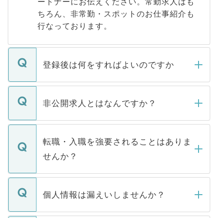
ートナーにお伝えください。常勤求人はも
ちろん、非常勤・スポットのお仕事紹介も
行なっております。
登録後は何をすればよいのですか
ご登録いただきましたら、弊社担当者がご
登録内容を確認し、その後メールもしくは
非公開求人とはなんですか？
お電話にて次のステップのご案内をいたし
ます。通常、5営業日以内にはご連絡をせて
マイナビDOCTORで取り扱っている求人の
いただきますので、しばらくお待ちくださ
うち約3割は、Webサイトからご覧いただ
転職・入職を強要されることはありま
い。
けない「非公開求人」です。非公開求人は
せんか？
下記の理由によって、一般には公開してい
ません。
転職・入職を強要することは一切ありませ
ん。また、仮に応募先から内定をいただい
個人情報は漏えいしませんか？
■応募殺到を避けるため 人気のある医療機
たとしても、ご本人が納得しない限り、内
関を公にしてしまうと、応募が殺到する場
定を承諾する必要はありません。内定先へ