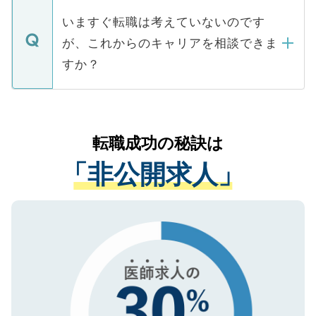
個人情報が漏えいすることはありませんの
合があります。 選考を効率よく行うため
の辞退の連絡はキャリアパートナーが行い
で、ご安心ください。当サイトからの登録
いますぐ転職は考えていないのです
に、医療機関が求める条件に合った人材の
ますので、ご安心ください。
などで収集したご登録者様の個人情報は、
が、これからのキャリアを相談できま
みを人材紹介会社に依頼するケースが増え
ご本人のキャリアアップおよび転職活動の
ています。
すか？
支援を目的に使用いたします。お預かりし
ているすべての個人データはご本人の許可
お気軽にご相談ください。先生専任のキャ
なく、医療機関側に開示したり、第三者に
リアパートナーが将来のご希望などをおう
提供することは一切ありません。また弊社
かがいして、現在の医療機関の状況や紹介
転職成功の秘訣は
は、個人情報の取り扱いについての厳密な
経験をまじえながら、適切なアドバイスを
管理基準を満たした事業者のみに付与され
「非公開求人」
させていただきます。すぐにご転職をされ
る、プライバシーマークを取得済みです。
ない方には、長期的なサポートが可能です
ご登録いただいた個人情報は、SSL（デー
ので、まずはご登録ください。
タ暗号化）によって保護されていますの
で、機密保持に関してもご安心ください。