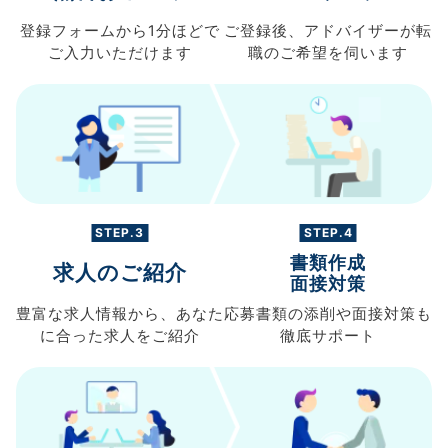
登録フォームから
1分ほどで
ご登録後、
アドバイザーが転
ご入力
いただけます
職の
ご希望を伺います
STEP.3
STEP.4
書類作成
求人のご紹介
面接対策
豊富な求人情報から、
あなた
応募書類の
添削や面接対策も
に合った求人を
ご紹介
徹底サポート