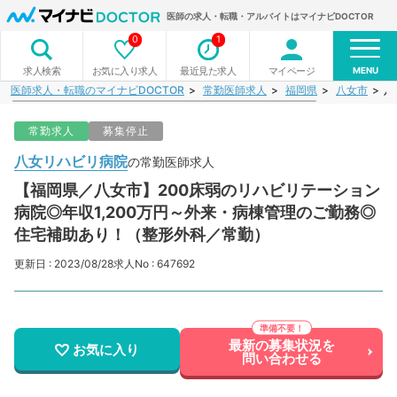
医師の求人・転職・アルバイトはマイナビDOCTOR
0
1
MENU
お気に入り求人
最近見た求人
マイページ
求人検索
医師求人・転職のマイナビDOCTOR
常勤医師求人
福岡県
八女市
八
常勤求人
募集停止
八女リハビリ病院
の常勤医師求人
【福岡県／八女市】200床弱のリハビリテーション
病院◎年収1,200万円～外来・病棟管理のご勤務◎
住宅補助あり！（整形外科／常勤）
更新日 : 2023/08/28
求人No : 647692
最新の募集状況を
お気に入り
問い合わせる