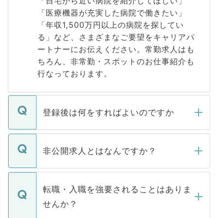
「自宅から近い病院を紹介してほしい」
「医療機器が充実した病院で働きたい」
「年収1,500万円以上の病院を探してい
る」など、さまざまなご要望をキャリアパ
ートナーにお伝えください。常勤求人はも
ちろん、非常勤・スポットのお仕事紹介も
行なっております。
登録後は何をすればよいのですか
ご登録いただきましたら、弊社担当者がご
登録内容を確認し、その後メールもしくは
非公開求人とはなんですか？
お電話にて次のステップのご案内をいたし
ます。通常、5営業日以内にはご連絡をせて
マイナビDOCTORで取り扱っている求人の
いただきますので、しばらくお待ちくださ
うち約3割は、Webサイトからご覧いただ
転職・入職を強要されることはありま
い。
けない「非公開求人」です。非公開求人は
せんか？
下記の理由によって、一般には公開してい