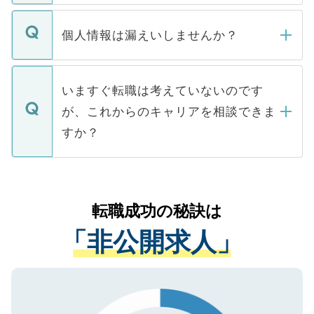
ません。
転職・入職を強要することは一切ありませ
ん。また、仮に応募先から内定をいただい
個人情報は漏えいしませんか？
■応募殺到を避けるため 人気のある医療機
たとしても、ご本人が納得しない限り、内
関を公にしてしまうと、応募が殺到する場
定を承諾する必要はありません。内定先へ
個人情報が漏えいすることはありませんの
合があります。 選考を効率よく行うため
の辞退の連絡はキャリアパートナーが行い
で、ご安心ください。当サイトからの登録
いますぐ転職は考えていないのです
に、医療機関が求める条件に合った人材の
ますので、ご安心ください。
などで収集したご登録者様の個人情報は、
が、これからのキャリアを相談できま
みを人材紹介会社に依頼するケースが増え
ご本人のキャリアアップおよび転職活動の
ています。
すか？
支援を目的に使用いたします。お預かりし
ているすべての個人データはご本人の許可
お気軽にご相談ください。先生専任のキャ
なく、医療機関側に開示したり、第三者に
リアパートナーが将来のご希望などをおう
提供することは一切ありません。また弊社
かがいして、現在の医療機関の状況や紹介
転職成功の秘訣は
は、個人情報の取り扱いについての厳密な
経験をまじえながら、適切なアドバイスを
管理基準を満たした事業者のみに付与され
「非公開求人」
させていただきます。すぐにご転職をされ
る、プライバシーマークを取得済みです。
ない方には、長期的なサポートが可能です
ご登録いただいた個人情報は、SSL（デー
ので、まずはご登録ください。
タ暗号化）によって保護されていますの
で、機密保持に関してもご安心ください。