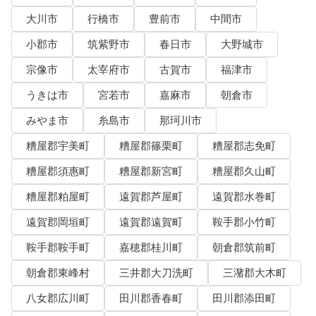
大川市
行橋市
豊前市
中間市
小郡市
筑紫野市
春日市
大野城市
宗像市
太宰府市
古賀市
福津市
うきは市
宮若市
嘉麻市
朝倉市
みやま市
糸島市
那珂川市
糟屋郡宇美町
糟屋郡篠栗町
糟屋郡志免町
糟屋郡須惠町
糟屋郡新宮町
糟屋郡久山町
糟屋郡粕屋町
遠賀郡芦屋町
遠賀郡水巻町
遠賀郡岡垣町
遠賀郡遠賀町
鞍手郡小竹町
鞍手郡鞍手町
嘉穂郡桂川町
朝倉郡筑前町
朝倉郡東峰村
三井郡大刀洗町
三潴郡大木町
八女郡広川町
田川郡香春町
田川郡添田町