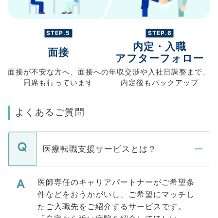
STEP.5
STEP.6
内定・入職
面接
アフターフォロー
面接が不安な方へ、
面接への
年収交渉や
入社日調整まで、
同席も
行っています
内定後もバックアップ
よくあるご質問
医療転職支援サービスとは？
医師専任のキャリアパートナーがご希望条
件などをおうかがいし、ご希望にマッチし
たご入職先をご紹介するサービスです。