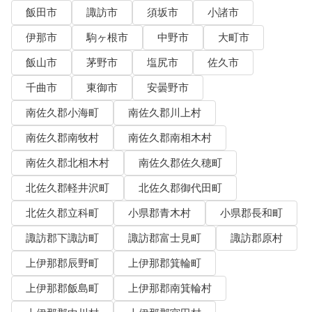
飯田市
諏訪市
須坂市
小諸市
伊那市
駒ヶ根市
中野市
大町市
飯山市
茅野市
塩尻市
佐久市
千曲市
東御市
安曇野市
南佐久郡小海町
南佐久郡川上村
南佐久郡南牧村
南佐久郡南相木村
南佐久郡北相木村
南佐久郡佐久穂町
北佐久郡軽井沢町
北佐久郡御代田町
北佐久郡立科町
小県郡青木村
小県郡長和町
諏訪郡下諏訪町
諏訪郡富士見町
諏訪郡原村
上伊那郡辰野町
上伊那郡箕輪町
上伊那郡飯島町
上伊那郡南箕輪村