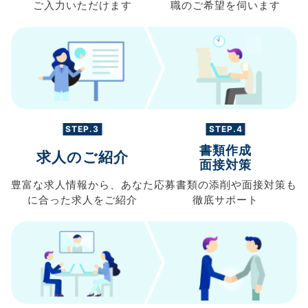
ご入力
いただけます
職の
ご希望を伺います
STEP.3
STEP.4
書類作成
求人のご紹介
面接対策
豊富な求人情報から、
あなた
応募書類の
添削や面接対策も
に合った求人を
ご紹介
徹底サポート