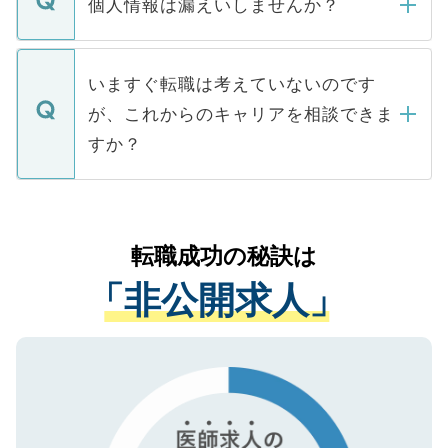
ん。また、仮に応募先から内定をいただい
個人情報は漏えいしませんか？
■応募殺到を避けるため 人気のある医療機
たとしても、ご本人が納得しない限り、内
関を公にしてしまうと、応募が殺到する場
定を承諾する必要はありません。内定先へ
個人情報が漏えいすることはありませんの
合があります。 選考を効率よく行うため
の辞退の連絡はキャリアパートナーが行い
で、ご安心ください。当サイトからの登録
いますぐ転職は考えていないのです
に、医療機関が求める条件に合った人材の
ますので、ご安心ください。
などで収集したご登録者様の個人情報は、
が、これからのキャリアを相談できま
みを人材紹介会社に依頼するケースが増え
ご本人のキャリアアップおよび転職活動の
ています。
すか？
支援を目的に使用いたします。お預かりし
ているすべての個人データはご本人の許可
お気軽にご相談ください。先生専任のキャ
なく、医療機関側に開示したり、第三者に
リアパートナーが将来のご希望などをおう
提供することは一切ありません。また弊社
かがいして、現在の医療機関の状況や紹介
転職成功の秘訣は
は、個人情報の取り扱いについての厳密な
経験をまじえながら、適切なアドバイスを
管理基準を満たした事業者のみに付与され
「非公開求人」
させていただきます。すぐにご転職をされ
る、プライバシーマークを取得済みです。
ない方には、長期的なサポートが可能です
ご登録いただいた個人情報は、SSL（デー
ので、まずはご登録ください。
タ暗号化）によって保護されていますの
で、機密保持に関してもご安心ください。