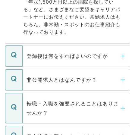
「年収1,500万円以上の病院を探してい
る」など、さまざまなご要望をキャリアパ
ートナーにお伝えください。常勤求人はも
ちろん、非常勤・スポットのお仕事紹介も
行なっております。
登録後は何をすればよいのですか
ご登録いただきましたら、弊社担当者がご
登録内容を確認し、その後メールもしくは
非公開求人とはなんですか？
お電話にて次のステップのご案内をいたし
ます。通常、5営業日以内にはご連絡をせて
マイナビDOCTORで取り扱っている求人の
いただきますので、しばらくお待ちくださ
うち約3割は、Webサイトからご覧いただ
転職・入職を強要されることはありま
い。
けない「非公開求人」です。非公開求人は
せんか？
下記の理由によって、一般には公開してい
ません。
転職・入職を強要することは一切ありませ