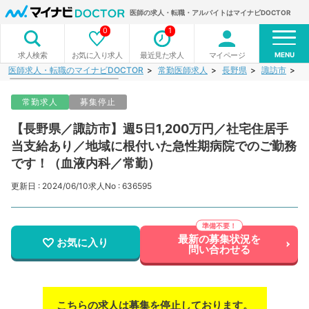
医師の求人・転職・アルバイトはマイナビDOCTOR
0
1
MENU
お気に入り求人
最近見た求人
マイページ
求人検索
医師求人・転職のマイナビDOCTOR
常勤医師求人
長野県
諏訪市
【
常勤求人
募集停止
【長野県／諏訪市】週5日1,200万円／社宅住居手
当支給あり／地域に根付いた急性期病院でのご勤務
です！（血液内科／常勤）
更新日 : 2024/06/10
求人No : 636595
最新の募集状況を
お気に入り
問い合わせる
こちらの求人は募集を停止しております。