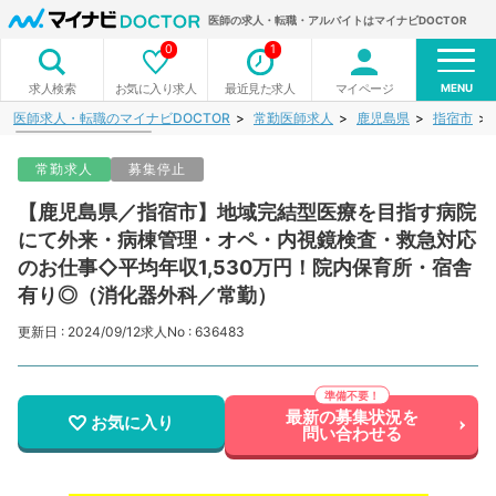
医師の求人・転職・アルバイトはマイナビDOCTOR
0
1
MENU
お気に入り求人
最近見た求人
マイページ
求人検索
医師求人・転職のマイナビDOCTOR
常勤医師求人
鹿児島県
指宿市
常勤求人
募集停止
【鹿児島県／指宿市】地域完結型医療を目指す病院
にて外来・病棟管理・オペ・内視鏡検査・救急対応
のお仕事◇平均年収1,530万円！院内保育所・宿舎
有り◎（消化器外科／常勤）
更新日 : 2024/09/12
求人No : 636483
最新の募集状況を
お気に入り
問い合わせる