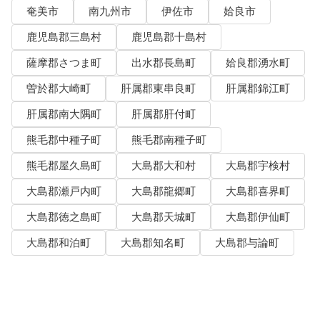
奄美市
南九州市
伊佐市
姶良市
鹿児島郡三島村
鹿児島郡十島村
薩摩郡さつま町
出水郡長島町
姶良郡湧水町
曽於郡大崎町
肝属郡東串良町
肝属郡錦江町
肝属郡南大隅町
肝属郡肝付町
熊毛郡中種子町
熊毛郡南種子町
熊毛郡屋久島町
大島郡大和村
大島郡宇検村
大島郡瀬戸内町
大島郡龍郷町
大島郡喜界町
大島郡徳之島町
大島郡天城町
大島郡伊仙町
大島郡和泊町
大島郡知名町
大島郡与論町