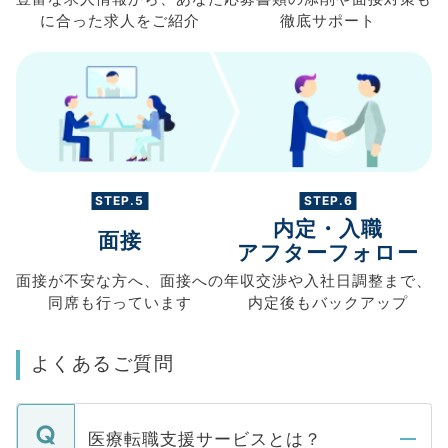
に合った求人を
ご紹介
徹底サポート
STEP.5
STEP.6
内定・入職
面接
アフターフォロー
面接が不安な方へ、
面接への
年収交渉や
入社日調整まで、
同席も
行っています
内定後もバックアップ
よくあるご質問
医療転職支援サービスとは？