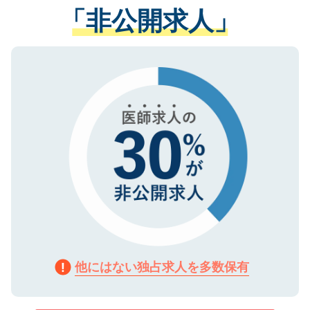
管理基準を満たした事業者のみに付与され
「非公開求人」
させていただきます。すぐにご転職をされ
る、プライバシーマークを取得済みです。
ない方には、長期的なサポートが可能です
ご登録いただいた個人情報は、SSL（デー
ので、まずはご登録ください。
タ暗号化）によって保護されていますの
で、機密保持に関してもご安心ください。
他にはない独占求人を多数保有