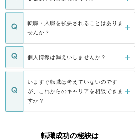
お電話にて次のステップのご案内をいたし
ます。通常、5営業日以内にはご連絡をせて
マイナビDOCTORで取り扱っている求人の
いただきますので、しばらくお待ちくださ
うち約3割は、Webサイトからご覧いただ
転職・入職を強要されることはありま
い。
けない「非公開求人」です。非公開求人は
せんか？
下記の理由によって、一般には公開してい
ません。
転職・入職を強要することは一切ありませ
ん。また、仮に応募先から内定をいただい
個人情報は漏えいしませんか？
■応募殺到を避けるため 人気のある医療機
たとしても、ご本人が納得しない限り、内
関を公にしてしまうと、応募が殺到する場
定を承諾する必要はありません。内定先へ
個人情報が漏えいすることはありませんの
合があります。 選考を効率よく行うため
の辞退の連絡はキャリアパートナーが行い
で、ご安心ください。当サイトからの登録
いますぐ転職は考えていないのです
に、医療機関が求める条件に合った人材の
ますので、ご安心ください。
などで収集したご登録者様の個人情報は、
が、これからのキャリアを相談できま
みを人材紹介会社に依頼するケースが増え
ご本人のキャリアアップおよび転職活動の
ています。
すか？
支援を目的に使用いたします。お預かりし
ているすべての個人データはご本人の許可
お気軽にご相談ください。先生専任のキャ
なく、医療機関側に開示したり、第三者に
リアパートナーが将来のご希望などをおう
提供することは一切ありません。また弊社
かがいして、現在の医療機関の状況や紹介
転職成功の秘訣は
は、個人情報の取り扱いについての厳密な
経験をまじえながら、適切なアドバイスを