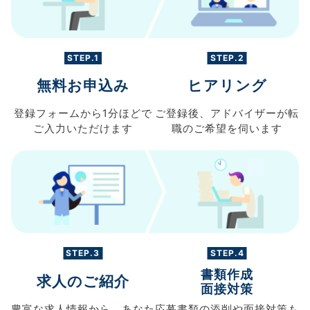
STEP.1
STEP.2
無料お申込み
ヒアリング
登録フォームから
1分ほどで
ご登録後、
アドバイザーが転
ご入力
いただけます
職の
ご希望を伺います
STEP.3
STEP.4
書類作成
求人のご紹介
面接対策
豊富な求人情報から、
あなた
応募書類の
添削や面接対策も