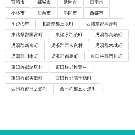
宮崎市
都城市
延岡市
日南市
小林市
日向市
串間市
西都市
えびの市
北諸県郡三股町
西諸県郡高原町
東諸県郡国富町
東諸県郡綾町
児湯郡高鍋町
児湯郡新富町
児湯郡西米良村
児湯郡木城町
児湯郡川南町
児湯郡都農町
東臼杵郡門川町
東臼杵郡諸塚村
東臼杵郡椎葉村
東臼杵郡美郷町
西臼杵郡高千穂町
西臼杵郡日之影町
西臼杵郡五ヶ瀬町