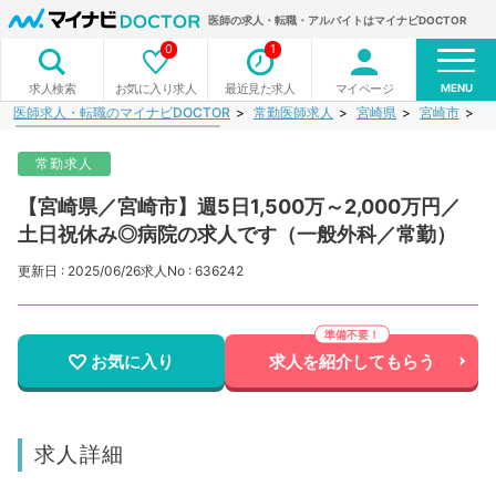
医師の求人・転職・アルバイトはマイナビDOCTOR
0
1
MENU
お気に入り求人
最近見た求人
マイページ
求人検索
医師求人・転職のマイナビDOCTOR
常勤医師求人
宮崎県
宮崎市
【
常勤求人
【宮崎県／宮崎市】週5日1,500万～2,000万円／
土日祝休み◎病院の求人です（一般外科／常勤）
更新日 : 2025/06/26
求人No : 636242
お気に入り
求人を紹介してもらう
求人詳細