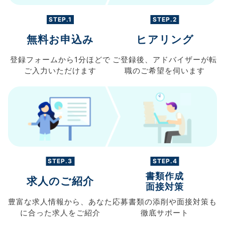
STEP.1
STEP.2
無料お申込み
ヒアリング
登録フォームから
1分ほどで
ご登録後、
アドバイザーが転
ご入力
いただけます
職の
ご希望を伺います
STEP.3
STEP.4
書類作成
求人のご紹介
面接対策
豊富な求人情報から、
あなた
応募書類の
添削や面接対策も
に合った求人を
ご紹介
徹底サポート