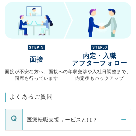
STEP.5
STEP.6
内定・入職
面接
アフターフォロー
面接が不安な方へ、
面接への
年収交渉や
入社日調整まで、
同席も
行っています
内定後もバックアップ
よくあるご質問
医療転職支援サービスとは？