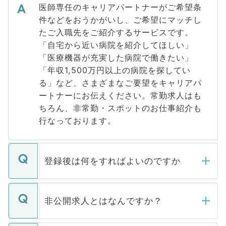
医師専任のキャリアパートナーがご希望条
件などをおうかがいし、ご希望にマッチし
たご入職先をご紹介するサービスです。
「自宅から近い病院を紹介してほしい」
「医療機器が充実した病院で働きたい」
「年収1,500万円以上の病院を探してい
る」など、さまざまなご要望をキャリアパ
ートナーにお伝えください。常勤求人はも
ちろん、非常勤・スポットのお仕事紹介も
行なっております。
登録後は何をすればよいのですか
ご登録いただきましたら、弊社担当者がご
登録内容を確認し、その後メールもしくは
非公開求人とはなんですか？
お電話にて次のステップのご案内をいたし
ます。通常、5営業日以内にはご連絡をせて
マイナビDOCTORで取り扱っている求人の