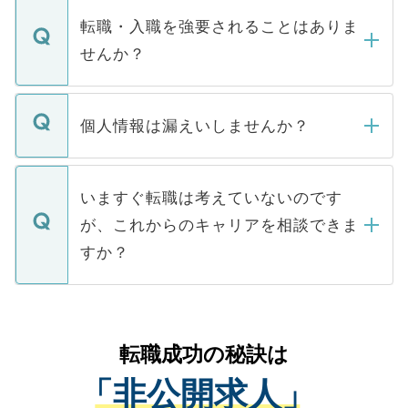
いただきますので、しばらくお待ちくださ
うち約3割は、Webサイトからご覧いただ
転職・入職を強要されることはありま
い。
けない「非公開求人」です。非公開求人は
せんか？
下記の理由によって、一般には公開してい
ません。
転職・入職を強要することは一切ありませ
ん。また、仮に応募先から内定をいただい
個人情報は漏えいしませんか？
■応募殺到を避けるため 人気のある医療機
たとしても、ご本人が納得しない限り、内
関を公にしてしまうと、応募が殺到する場
定を承諾する必要はありません。内定先へ
個人情報が漏えいすることはありませんの
合があります。 選考を効率よく行うため
の辞退の連絡はキャリアパートナーが行い
で、ご安心ください。当サイトからの登録
いますぐ転職は考えていないのです
に、医療機関が求める条件に合った人材の
ますので、ご安心ください。
などで収集したご登録者様の個人情報は、
が、これからのキャリアを相談できま
みを人材紹介会社に依頼するケースが増え
ご本人のキャリアアップおよび転職活動の
ています。
すか？
支援を目的に使用いたします。お預かりし
ているすべての個人データはご本人の許可
お気軽にご相談ください。先生専任のキャ
なく、医療機関側に開示したり、第三者に
リアパートナーが将来のご希望などをおう
提供することは一切ありません。また弊社
かがいして、現在の医療機関の状況や紹介
転職成功の秘訣は
は、個人情報の取り扱いについての厳密な
経験をまじえながら、適切なアドバイスを
管理基準を満たした事業者のみに付与され
「非公開求人」
させていただきます。すぐにご転職をされ
る、プライバシーマークを取得済みです。