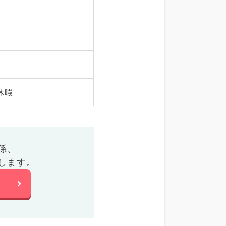
休暇
係、
します。