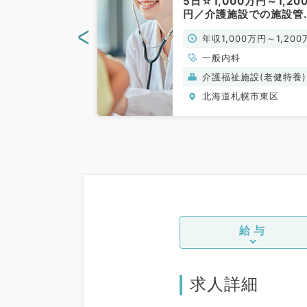
談可能／年収
5日☆1,000万円～1,20
円～◎（内科系／
円／介護施設での施設管
のお仕事です（一般内科
<
0万円～
年収1,000万円～1,200
常勤）
円
、心療内科、一般
一般内科
環器内科、呼吸器
介護福祉施設(老健特養)
化器内科、内分
幌市東区
北海道札幌市東区
内科、腎臓内科、
、膠原病科
給与
求人詳細