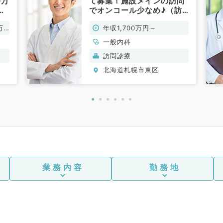
0万
て募集！施設メインの訪問
理
でオンコール少なめ♪（訪
／
問診療・常勤）
万
年収1,700万円～
一般内科
訪問診療
北海道札幌市東区
業務内容
勤務地