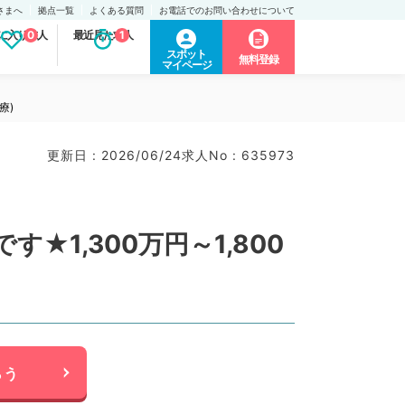
さまへ
拠点一覧
よくある質問
お電話でのお問い合わせについて
に入り求人
0
最近見た求人
1
スポット
無料登録
マイページ
療)
更新日 : 2026/06/24
求人No : 635973
1,300万円～1,800
らう