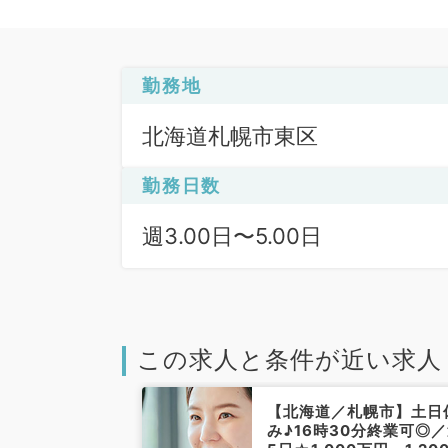
勤務地
北海道札幌市東区
勤務日数
週3.00日〜5.00日
この求人と条件が近い求人
札幌市東区】駅
【北海道／札幌市】土日
診療のお仕事！
み♪16時30分終業可◎