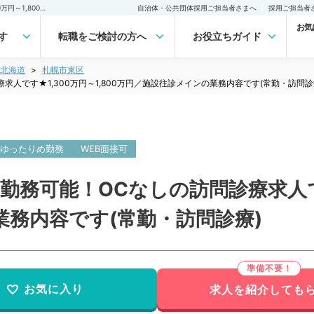
【北海道／札幌市】週3日勤務可能！OCなしの訪問診療求人です★1,300万円～1,800万円／施設往診メインの業務内容です(常勤・訪問診療)の転職・求人｜医師の求人・転職・アルバイトは【マイナビDOCTOR】
自治体・公共団体採用ご担当者さまへ
採用ご担当者
お気
す
転職をご検討の方へ
お役立ちガイド
北海道
札幌市東区
人です★1,300万円～1,800万円／施設往診メインの業務内容です(常勤・訪問診
ゆったりめ勤務
WEB面接可
務可能！OCなしの訪問診療求人です★
務内容です(常勤・訪問診療)
お気に入り
求人を紹介しても