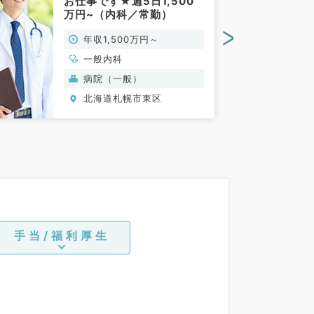
お仕事です★週5日1,500
万円~（内科／常勤）
>
年収1,500万円～
一般内科
病院（一般）
北海道札幌市東区
手当/福利厚生