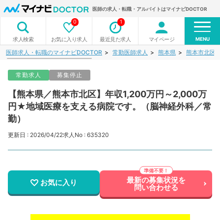
医師の求人・転職・アルバイトはマイナビDOCTOR
0
1
MENU
お気に入り求人
最近見た求人
マイページ
求人検索
医師求人・転職のマイナビDOCTOR
常勤医師求人
熊本県
熊本市北区
常勤求人
募集停止
【熊本県／熊本市北区】年収1,200万円～2,000万
円★地域医療を支える病院です。（脳神経外科／常
勤）
更新日 : 2026/04/22
求人No : 635320
最新の募集状況を
お気に入り
問い合わせる