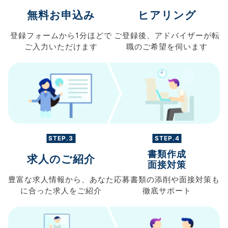
無料お申込み
ヒアリング
登録フォームから
1分ほどで
ご登録後、
アドバイザーが転
ご入力
いただけます
職の
ご希望を伺います
STEP.3
STEP.4
書類作成
求人のご紹介
面接対策
豊富な求人情報から、
あなた
応募書類の
添削や面接対策も
に合った求人を
ご紹介
徹底サポート