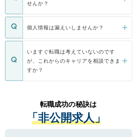
けない「非公開求人」です。非公開求人は
せんか？
下記の理由によって、一般には公開してい
ません。
転職・入職を強要することは一切ありませ
ん。また、仮に応募先から内定をいただい
個人情報は漏えいしませんか？
■応募殺到を避けるため 人気のある医療機
たとしても、ご本人が納得しない限り、内
関を公にしてしまうと、応募が殺到する場
定を承諾する必要はありません。内定先へ
個人情報が漏えいすることはありませんの
合があります。 選考を効率よく行うため
の辞退の連絡はキャリアパートナーが行い
で、ご安心ください。当サイトからの登録
いますぐ転職は考えていないのです
に、医療機関が求める条件に合った人材の
ますので、ご安心ください。
などで収集したご登録者様の個人情報は、
が、これからのキャリアを相談できま
みを人材紹介会社に依頼するケースが増え
ご本人のキャリアアップおよび転職活動の
ています。
すか？
支援を目的に使用いたします。お預かりし
ているすべての個人データはご本人の許可
お気軽にご相談ください。先生専任のキャ
なく、医療機関側に開示したり、第三者に
リアパートナーが将来のご希望などをおう
提供することは一切ありません。また弊社
かがいして、現在の医療機関の状況や紹介
転職成功の秘訣は
は、個人情報の取り扱いについての厳密な
経験をまじえながら、適切なアドバイスを
管理基準を満たした事業者のみに付与され
「非公開求人」
させていただきます。すぐにご転職をされ
る、プライバシーマークを取得済みです。
ない方には、長期的なサポートが可能です
ご登録いただいた個人情報は、SSL（デー
ので、まずはご登録ください。
タ暗号化）によって保護されていますの