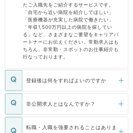
たご入職先をご紹介するサービスです。
「自宅から近い病院を紹介してほしい」
「医療機器が充実した病院で働きたい」
「年収1,500万円以上の病院を探してい
る」など、さまざまなご要望をキャリアパ
ートナーにお伝えください。常勤求人はも
ちろん、非常勤・スポットのお仕事紹介も
行なっております。
登録後は何をすればよいのですか
ご登録いただきましたら、弊社担当者がご
登録内容を確認し、その後メールもしくは
非公開求人とはなんですか？
お電話にて次のステップのご案内をいたし
ます。通常、5営業日以内にはご連絡をせて
マイナビDOCTORで取り扱っている求人の
いただきますので、しばらくお待ちくださ
うち約3割は、Webサイトからご覧いただ
転職・入職を強要されることはありま
い。