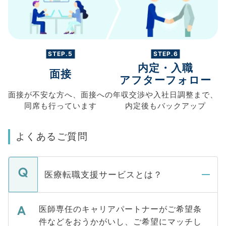
STEP.5
STEP.6
内定・入職
面接
アフターフォロー
面接が不安な方へ、
面接への
年収交渉や
入社日調整まで、
同席も
行っています
内定後もバックアップ
よくあるご質問
医療転職支援サービスとは？
医師専任のキャリアパートナーがご希望条
件などをおうかがいし、ご希望にマッチし