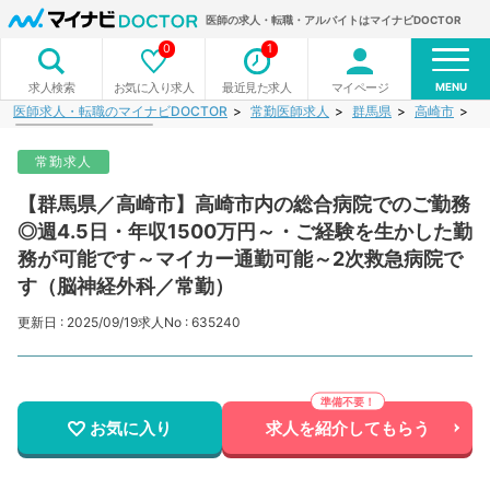
医師の求人・転職・アルバイトはマイナビDOCTOR
0
1
MENU
お気に入り求人
最近見た求人
マイページ
求人検索
医師求人・転職のマイナビDOCTOR
常勤医師求人
群馬県
高崎市
【
常勤求人
【群馬県／高崎市】高崎市内の総合病院でのご勤務
◎週4.5日・年収1500万円～・ご経験を生かした勤
務が可能です～マイカー通勤可能～2次救急病院で
す（脳神経外科／常勤）
更新日 : 2025/09/19
求人No : 635240
お気に入り
求人を紹介してもらう