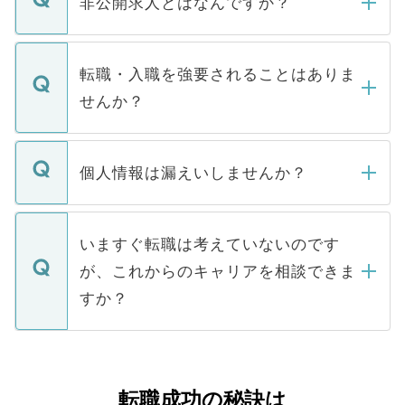
非公開求人とはなんですか？
お電話にて次のステップのご案内をいたし
ます。通常、5営業日以内にはご連絡をせて
マイナビDOCTORで取り扱っている求人の
いただきますので、しばらくお待ちくださ
うち約3割は、Webサイトからご覧いただ
転職・入職を強要されることはありま
い。
けない「非公開求人」です。非公開求人は
せんか？
下記の理由によって、一般には公開してい
ません。
転職・入職を強要することは一切ありませ
ん。また、仮に応募先から内定をいただい
個人情報は漏えいしませんか？
■応募殺到を避けるため 人気のある医療機
たとしても、ご本人が納得しない限り、内
関を公にしてしまうと、応募が殺到する場
定を承諾する必要はありません。内定先へ
個人情報が漏えいすることはありませんの
合があります。 選考を効率よく行うため
の辞退の連絡はキャリアパートナーが行い
で、ご安心ください。当サイトからの登録
いますぐ転職は考えていないのです
に、医療機関が求める条件に合った人材の
ますので、ご安心ください。
などで収集したご登録者様の個人情報は、
が、これからのキャリアを相談できま
みを人材紹介会社に依頼するケースが増え
ご本人のキャリアアップおよび転職活動の
ています。
すか？
支援を目的に使用いたします。お預かりし
ているすべての個人データはご本人の許可
お気軽にご相談ください。先生専任のキャ
なく、医療機関側に開示したり、第三者に
リアパートナーが将来のご希望などをおう
提供することは一切ありません。また弊社
かがいして、現在の医療機関の状況や紹介
転職成功の秘訣は
は、個人情報の取り扱いについての厳密な