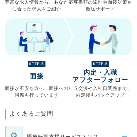
豊富な求人情報から、
あなた
応募書類の
添削や面接対策も
に合った求人を
ご紹介
徹底サポート
STEP.5
STEP.6
内定・入職
面接
アフターフォロー
面接が不安な方へ、
面接への
年収交渉や
入社日調整まで、
同席も
行っています
内定後もバックアップ
よくあるご質問
医療転職支援サービスとは？