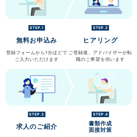
STEP.1
STEP.2
無料お申込み
ヒアリング
登録フォームから
1分ほどで
ご登録後、
アドバイザーが転
ご入力
いただけます
職の
ご希望を伺います
STEP.3
STEP.4
書類作成
求人のご紹介
面接対策