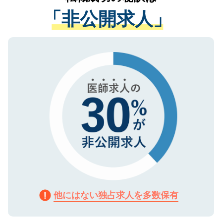
経験をまじえながら、適切なアドバイスを
管理基準を満たした事業者のみに付与され
「非公開求人」
させていただきます。すぐにご転職をされ
る、プライバシーマークを取得済みです。
ない方には、長期的なサポートが可能です
ご登録いただいた個人情報は、SSL（デー
ので、まずはご登録ください。
タ暗号化）によって保護されていますの
で、機密保持に関してもご安心ください。
他にはない独占求人を多数保有