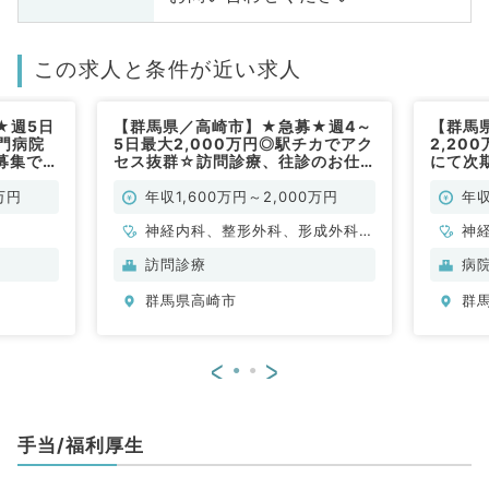
この求人と条件が近い求人
★週5日
【群馬県／高崎市】★急募★週4～
【群馬
専門病院
5日最大2,000万円◎駅チカでアク
2,20
募集です
セス抜群☆訪問診療、往診のお仕
にて次
科／常
事です♪院長・勤務医の募集（科目
◎（脳
応相談／常勤）
勤）
万円
年収1,600万円～2,000万円
年収
神経内科、整形外科、形成外科、
神
脳神経外科、呼吸器外科、心臓血
訪問診療
病
管外科、泌尿器科、一般内科、循
群馬県高崎市
群
環器内科、呼吸器内科、消化器内
科、内分泌・代謝内科、腎臓内
科、老年内科、血液内科、外科系
<
>
全般、一般外科、消化器外科、乳
腺外科、膠原病科、大腸・肛門外
科
手当/福利厚生