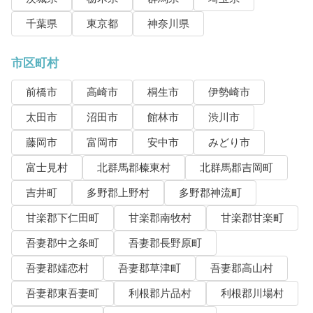
千葉県
東京都
神奈川県
市区町村
前橋市
高崎市
桐生市
伊勢崎市
太田市
沼田市
館林市
渋川市
藤岡市
富岡市
安中市
みどり市
富士見村
北群馬郡榛東村
北群馬郡吉岡町
吉井町
多野郡上野村
多野郡神流町
甘楽郡下仁田町
甘楽郡南牧村
甘楽郡甘楽町
吾妻郡中之条町
吾妻郡長野原町
吾妻郡嬬恋村
吾妻郡草津町
吾妻郡高山村
吾妻郡東吾妻町
利根郡片品村
利根郡川場村