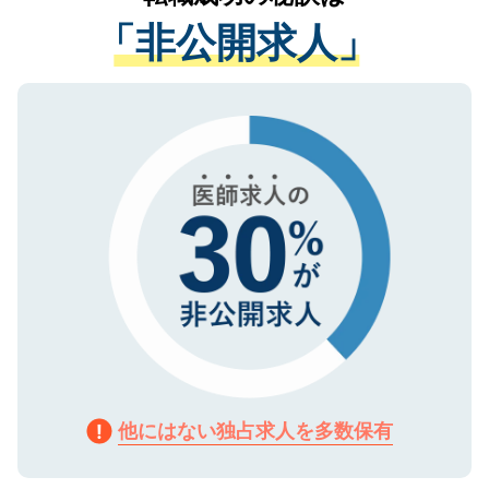
経験をまじえながら、適切なアドバイスを
管理基準を満たした事業者のみに付与され
「非公開求人」
させていただきます。すぐにご転職をされ
る、プライバシーマークを取得済みです。
ない方には、長期的なサポートが可能です
ご登録いただいた個人情報は、SSL（デー
ので、まずはご登録ください。
タ暗号化）によって保護されていますの
で、機密保持に関してもご安心ください。
他にはない独占求人を多数保有