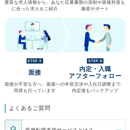
豊富な求人情報から、
あなた
応募書類の
添削や面接対策も
に合った求人を
ご紹介
徹底サポート
STEP.5
STEP.6
内定・入職
面接
アフターフォロー
面接が不安な方へ、
面接への
年収交渉や
入社日調整まで、
同席も
行っています
内定後もバックアップ
よくあるご質問