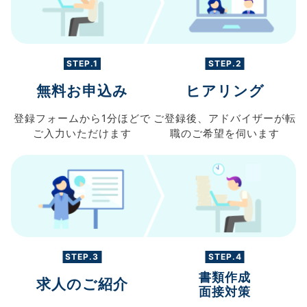
STEP.1
STEP.2
無料お申込み
ヒアリング
登録フォームから
1分ほどで
ご登録後、
アドバイザーが転
ご入力
いただけます
職の
ご希望を伺います
STEP.3
STEP.4
書類作成
求人のご紹介
面接対策