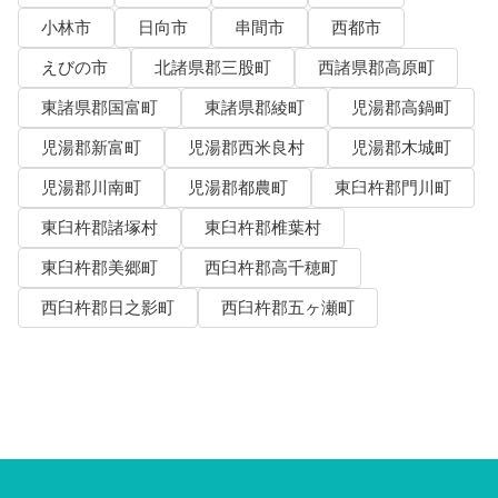
小林市
日向市
串間市
西都市
えびの市
北諸県郡三股町
西諸県郡高原町
東諸県郡国富町
東諸県郡綾町
児湯郡高鍋町
児湯郡新富町
児湯郡西米良村
児湯郡木城町
児湯郡川南町
児湯郡都農町
東臼杵郡門川町
東臼杵郡諸塚村
東臼杵郡椎葉村
東臼杵郡美郷町
西臼杵郡高千穂町
西臼杵郡日之影町
西臼杵郡五ヶ瀬町