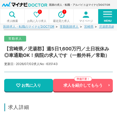
医師の求人・転職・アルバイトはマイナビDOCTOR
0
1
MENU
お気に入り求人
最近見た求人
マイページ
求人検索
医師求人・転職のマイナビDOCTOR
常勤医師求人
宮崎県
児湯郡高鍋
常勤求人
【宮崎県／児湯郡】週5日1,600万円／土日祝休み
◎車通勤OK！病院の求人です（一般外科／常勤）
更新日 : 2026/07/02
求人No : 635143
お気に入り
求人を紹介してもらう
求人詳細