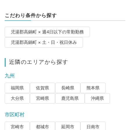
こだわり条件から探す
児湯郡高鍋町 × 週4日以下の常勤勤務
児湯郡高鍋町 × 土・日・祝日休み
近隣のエリアから探す
九州
福岡県
佐賀県
長崎県
熊本県
大分県
宮崎県
鹿児島県
沖縄県
市区町村
宮崎市
都城市
延岡市
日南市