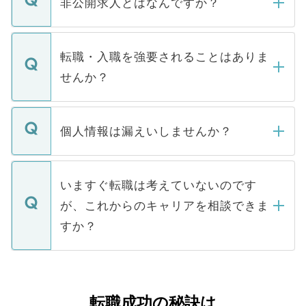
非公開求人とはなんですか？
お電話にて次のステップのご案内をいたし
ます。通常、5営業日以内にはご連絡をせて
マイナビDOCTORで取り扱っている求人の
いただきますので、しばらくお待ちくださ
うち約3割は、Webサイトからご覧いただ
転職・入職を強要されることはありま
い。
けない「非公開求人」です。非公開求人は
せんか？
下記の理由によって、一般には公開してい
ません。
転職・入職を強要することは一切ありませ
ん。また、仮に応募先から内定をいただい
個人情報は漏えいしませんか？
■応募殺到を避けるため 人気のある医療機
たとしても、ご本人が納得しない限り、内
関を公にしてしまうと、応募が殺到する場
定を承諾する必要はありません。内定先へ
個人情報が漏えいすることはありませんの
合があります。 選考を効率よく行うため
の辞退の連絡はキャリアパートナーが行い
で、ご安心ください。当サイトからの登録
いますぐ転職は考えていないのです
に、医療機関が求める条件に合った人材の
ますので、ご安心ください。
などで収集したご登録者様の個人情報は、
が、これからのキャリアを相談できま
みを人材紹介会社に依頼するケースが増え
ご本人のキャリアアップおよび転職活動の
ています。
すか？
支援を目的に使用いたします。お預かりし
ているすべての個人データはご本人の許可
お気軽にご相談ください。先生専任のキャ
なく、医療機関側に開示したり、第三者に
リアパートナーが将来のご希望などをおう
提供することは一切ありません。また弊社
かがいして、現在の医療機関の状況や紹介
転職成功の秘訣は
は、個人情報の取り扱いについての厳密な