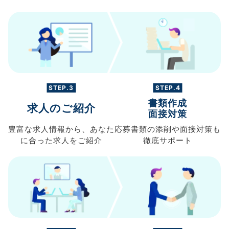
STEP.3
STEP.4
書類作成
求人のご紹介
面接対策
豊富な求人情報から、
あなた
応募書類の
添削や面接対策も
に合った求人を
ご紹介
徹底サポート