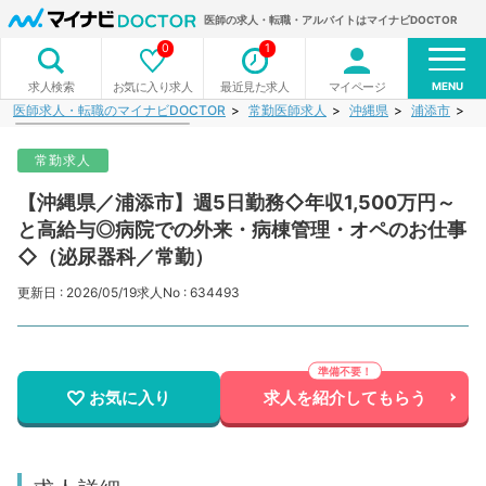
医師の求人・転職・アルバイトはマイナビDOCTOR
0
1
MENU
お気に入り求人
最近見た求人
マイページ
求人検索
医師求人・転職のマイナビDOCTOR
常勤医師求人
沖縄県
浦添市
【
常勤求人
【沖縄県／浦添市】週5日勤務◇年収1,500万円～
と高給与◎病院での外来・病棟管理・オペのお仕事
◇（泌尿器科／常勤）
更新日 : 2026/05/19
求人No : 634493
お気に入り
求人を紹介してもらう