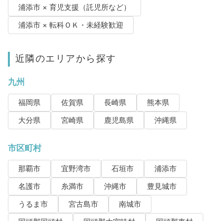
浦添市 × 育児支援（託児所など）
浦添市 × 転科ＯＫ・未経験歓迎
近隣のエリアから探す
九州
福岡県
佐賀県
長崎県
熊本県
大分県
宮崎県
鹿児島県
沖縄県
市区町村
那覇市
宜野湾市
石垣市
浦添市
名護市
糸満市
沖縄市
豊見城市
うるま市
宮古島市
南城市