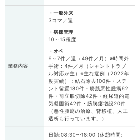
一般外来
3コマ／週
病棟管理
10～15程度
オペ
6～7件／週（49件／月）※時間外
手術：4件／月（シャントトラブ
業務内容
ル対応が主）※主な症例（2022年
度実績）：結石除去100件・ステ
ント留置180件・膀胱悪性腫瘍62
件・前立腺切除42件・経尿道的電
気凝固術42件・膀胱瘻増設20件
（悪性腫瘍の治療、腎移植、人工
透析も行っています。）
日勤:08:30〜18:00 (休憩時間: