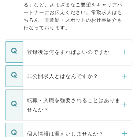
る」など、さまざまなご要望をキャリアパ
ートナーにお伝えください。常勤求人はも
ちろん、非常勤・スポットのお仕事紹介も
行なっております。
登録後は何をすればよいのですか
ご登録いただきましたら、弊社担当者がご
登録内容を確認し、その後メールもしくは
非公開求人とはなんですか？
お電話にて次のステップのご案内をいたし
ます。通常、5営業日以内にはご連絡をせて
マイナビDOCTORで取り扱っている求人の
いただきますので、しばらくお待ちくださ
うち約3割は、Webサイトからご覧いただ
転職・入職を強要されることはありま
い。
けない「非公開求人」です。非公開求人は
せんか？
下記の理由によって、一般には公開してい
ません。
転職・入職を強要することは一切ありませ
ん。また、仮に応募先から内定をいただい
個人情報は漏えいしませんか？