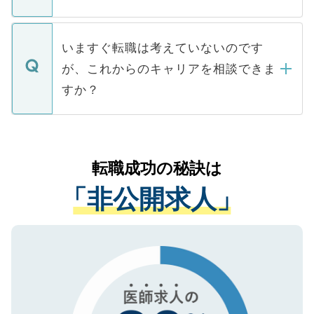
■応募殺到を避けるため 人気のある医療機
たとしても、ご本人が納得しない限り、内
関を公にしてしまうと、応募が殺到する場
定を承諾する必要はありません。内定先へ
個人情報が漏えいすることはありませんの
合があります。 選考を効率よく行うため
の辞退の連絡はキャリアパートナーが行い
で、ご安心ください。当サイトからの登録
いますぐ転職は考えていないのです
に、医療機関が求める条件に合った人材の
ますので、ご安心ください。
などで収集したご登録者様の個人情報は、
が、これからのキャリアを相談できま
みを人材紹介会社に依頼するケースが増え
ご本人のキャリアアップおよび転職活動の
ています。
すか？
支援を目的に使用いたします。お預かりし
ているすべての個人データはご本人の許可
お気軽にご相談ください。先生専任のキャ
なく、医療機関側に開示したり、第三者に
リアパートナーが将来のご希望などをおう
提供することは一切ありません。また弊社
かがいして、現在の医療機関の状況や紹介
転職成功の秘訣は
は、個人情報の取り扱いについての厳密な
経験をまじえながら、適切なアドバイスを
管理基準を満たした事業者のみに付与され
「非公開求人」
させていただきます。すぐにご転職をされ
る、プライバシーマークを取得済みです。
ない方には、長期的なサポートが可能です
ご登録いただいた個人情報は、SSL（デー
ので、まずはご登録ください。
タ暗号化）によって保護されていますの
で、機密保持に関してもご安心ください。