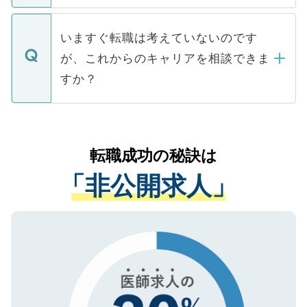
関を公にしてしまうと、応募が殺到する場
定を承諾する必要はありません。内定先へ
個人情報が漏えいすることはありませんの
合があります。 選考を効率よく行うため
の辞退の連絡はキャリアパートナーが行い
で、ご安心ください。当サイトからの登録
いますぐ転職は考えていないのです
に、医療機関が求める条件に合った人材の
ますので、ご安心ください。
などで収集したご登録者様の個人情報は、
が、これからのキャリアを相談できま
みを人材紹介会社に依頼するケースが増え
ご本人のキャリアアップおよび転職活動の
ています。
すか？
支援を目的に使用いたします。お預かりし
ているすべての個人データはご本人の許可
お気軽にご相談ください。先生専任のキャ
なく、医療機関側に開示したり、第三者に
リアパートナーが将来のご希望などをおう
提供することは一切ありません。また弊社
かがいして、現在の医療機関の状況や紹介
転職成功の秘訣は
は、個人情報の取り扱いについての厳密な
経験をまじえながら、適切なアドバイスを
管理基準を満たした事業者のみに付与され
「非公開求人」
させていただきます。すぐにご転職をされ
る、プライバシーマークを取得済みです。
ない方には、長期的なサポートが可能です
ご登録いただいた個人情報は、SSL（デー
ので、まずはご登録ください。
タ暗号化）によって保護されていますの
で、機密保持に関してもご安心ください。