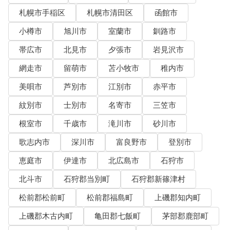
札幌市手稲区
札幌市清田区
函館市
小樽市
旭川市
室蘭市
釧路市
帯広市
北見市
夕張市
岩見沢市
網走市
留萌市
苫小牧市
稚内市
美唄市
芦別市
江別市
赤平市
紋別市
士別市
名寄市
三笠市
根室市
千歳市
滝川市
砂川市
歌志内市
深川市
富良野市
登別市
恵庭市
伊達市
北広島市
石狩市
北斗市
石狩郡当別町
石狩郡新篠津村
松前郡松前町
松前郡福島町
上磯郡知内町
上磯郡木古内町
亀田郡七飯町
茅部郡鹿部町