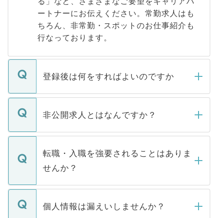
る」など、さまざまなご要望をキャリアパ
ートナーにお伝えください。常勤求人はも
ちろん、非常勤・スポットのお仕事紹介も
行なっております。
登録後は何をすればよいのですか
ご登録いただきましたら、弊社担当者がご
登録内容を確認し、その後メールもしくは
非公開求人とはなんですか？
お電話にて次のステップのご案内をいたし
ます。通常、5営業日以内にはご連絡をせて
マイナビDOCTORで取り扱っている求人の
いただきますので、しばらくお待ちくださ
うち約3割は、Webサイトからご覧いただ
転職・入職を強要されることはありま
い。
けない「非公開求人」です。非公開求人は
せんか？
下記の理由によって、一般には公開してい
ません。
転職・入職を強要することは一切ありませ
ん。また、仮に応募先から内定をいただい
個人情報は漏えいしませんか？
■応募殺到を避けるため 人気のある医療機
たとしても、ご本人が納得しない限り、内