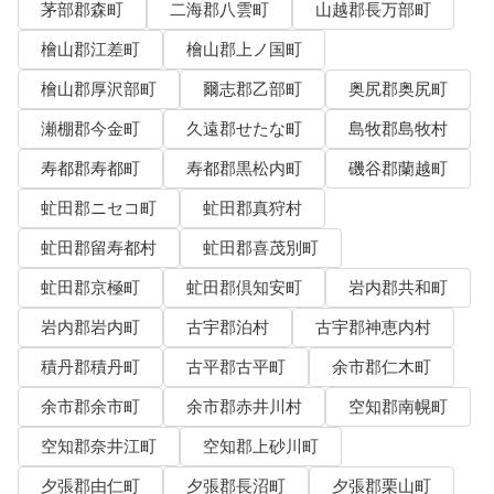
茅部郡森町
二海郡八雲町
山越郡長万部町
檜山郡江差町
檜山郡上ノ国町
檜山郡厚沢部町
爾志郡乙部町
奥尻郡奥尻町
瀬棚郡今金町
久遠郡せたな町
島牧郡島牧村
寿都郡寿都町
寿都郡黒松内町
磯谷郡蘭越町
虻田郡ニセコ町
虻田郡真狩村
虻田郡留寿都村
虻田郡喜茂別町
虻田郡京極町
虻田郡倶知安町
岩内郡共和町
岩内郡岩内町
古宇郡泊村
古宇郡神恵内村
積丹郡積丹町
古平郡古平町
余市郡仁木町
余市郡余市町
余市郡赤井川村
空知郡南幌町
空知郡奈井江町
空知郡上砂川町
夕張郡由仁町
夕張郡長沼町
夕張郡栗山町