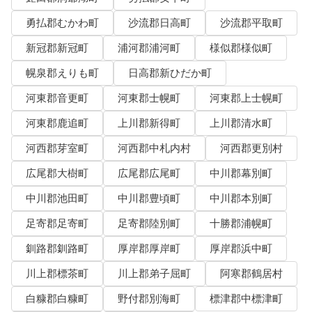
勇払郡むかわ町
沙流郡日高町
沙流郡平取町
新冠郡新冠町
浦河郡浦河町
様似郡様似町
幌泉郡えりも町
日高郡新ひだか町
河東郡音更町
河東郡士幌町
河東郡上士幌町
河東郡鹿追町
上川郡新得町
上川郡清水町
河西郡芽室町
河西郡中札内村
河西郡更別村
広尾郡大樹町
広尾郡広尾町
中川郡幕別町
中川郡池田町
中川郡豊頃町
中川郡本別町
足寄郡足寄町
足寄郡陸別町
十勝郡浦幌町
釧路郡釧路町
厚岸郡厚岸町
厚岸郡浜中町
川上郡標茶町
川上郡弟子屈町
阿寒郡鶴居村
白糠郡白糠町
野付郡別海町
標津郡中標津町