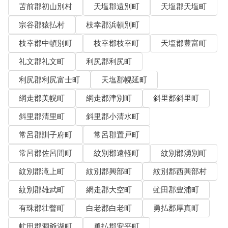
苫前郡初山別村
天塩郡遠別町
天塩郡天塩町
宗谷郡猿払村
枝幸郡浜頓別町
枝幸郡中頓別町
枝幸郡枝幸町
天塩郡豊富町
礼文郡礼文町
利尻郡利尻町
利尻郡利尻富士町
天塩郡幌延町
網走郡美幌町
網走郡津別町
斜里郡斜里町
斜里郡清里町
斜里郡小清水町
常呂郡訓子府町
常呂郡置戸町
常呂郡佐呂間町
紋別郡遠軽町
紋別郡湧別町
紋別郡滝上町
紋別郡興部町
紋別郡西興部村
紋別郡雄武町
網走郡大空町
虻田郡豊浦町
有珠郡壮瞥町
白老郡白老町
勇払郡厚真町
虻田郡洞爺湖町
勇払郡安平町