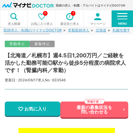
医師の求人・転職・アルバイトはマイナビDOCTOR
0
1
MENU
お気に入り求人
最近見た求人
マイページ
求人検索
医師求人・転職のマイナビDOCTOR
常勤医師求人
北海道
札幌市豊平
常勤求人
募集停止
【北海道／札幌市】週4.5日1,200万円／ご経験を
活かした勤務可能◎駅から徒歩5分程度の病院求人
です！（腎臓内科／常勤）
更新日 : 2024/06/17
求人No : 633546
最新の募集状況を
お気に入り
問い合わせる