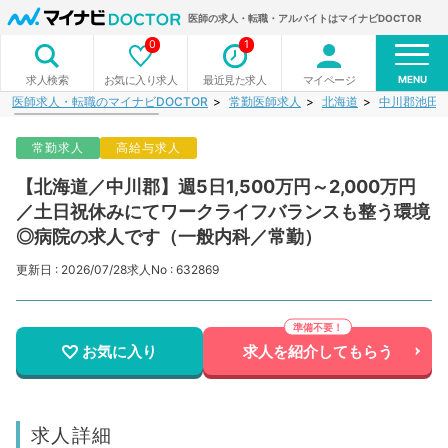
医師の求人・転職・アルバイトはマイナビDOCTOR
0
1
MENU
お気に入り求人
最近見た求人
マイページ
求人検索
医師求人・転職のマイナビDOCTOR
常勤医師求人
北海道
中川郡池田
常勤求人
高給与求人
【北海道／中川郡】週5日1,500万円～2,000万円
／土日祝休みにてワークライフバランスも整う環境
◎病院の求人です（一般内科／常勤）
更新日 : 2026/07/28
求人No : 632869
お気に入り
求人を紹介してもらう
求人詳細