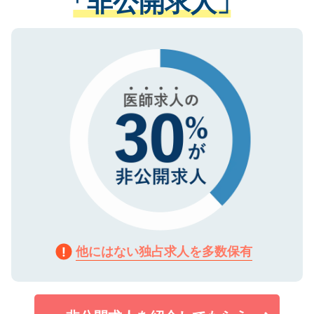
「非公開求人」
る、プライバシーマークを取得済みです。
ない方には、長期的なサポートが可能です
ご登録いただいた個人情報は、SSL（デー
ので、まずはご登録ください。
タ暗号化）によって保護されていますの
で、機密保持に関してもご安心ください。
他にはない独占求人を多数保有