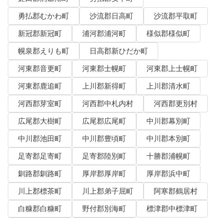
勇払郡むかわ町
沙流郡日高町
沙流郡平取町
新冠郡新冠町
浦河郡浦河町
様似郡様似町
幌泉郡えりも町
日高郡新ひだか町
河東郡音更町
河東郡士幌町
河東郡上士幌町
河東郡鹿追町
上川郡新得町
上川郡清水町
河西郡芽室町
河西郡中札内村
河西郡更別村
広尾郡大樹町
広尾郡広尾町
中川郡幕別町
中川郡池田町
中川郡豊頃町
中川郡本別町
足寄郡足寄町
足寄郡陸別町
十勝郡浦幌町
釧路郡釧路町
厚岸郡厚岸町
厚岸郡浜中町
川上郡標茶町
川上郡弟子屈町
阿寒郡鶴居村
白糠郡白糠町
野付郡別海町
標津郡中標津町