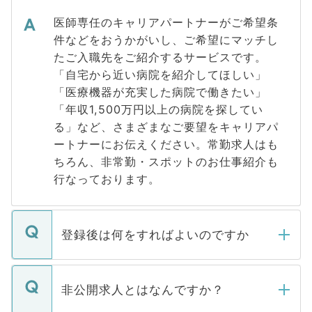
医師専任のキャリアパートナーがご希望条
件などをおうかがいし、ご希望にマッチし
たご入職先をご紹介するサービスです。
「自宅から近い病院を紹介してほしい」
「医療機器が充実した病院で働きたい」
「年収1,500万円以上の病院を探してい
る」など、さまざまなご要望をキャリアパ
ートナーにお伝えください。常勤求人はも
ちろん、非常勤・スポットのお仕事紹介も
行なっております。
登録後は何をすればよいのですか
ご登録いただきましたら、弊社担当者がご
登録内容を確認し、その後メールもしくは
非公開求人とはなんですか？
お電話にて次のステップのご案内をいたし