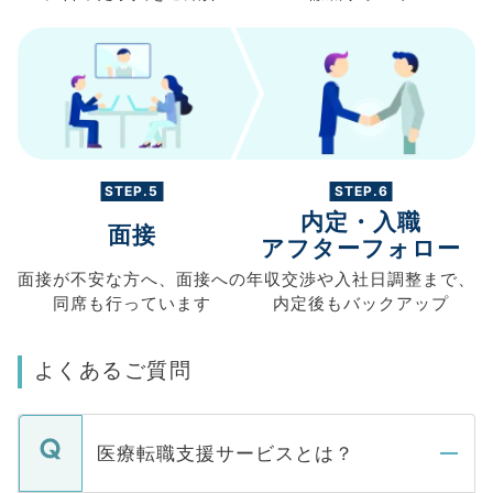
STEP.5
STEP.6
内定・入職
面接
アフターフォロー
面接が不安な方へ、
面接への
年収交渉や
入社日調整まで、
同席も
行っています
内定後もバックアップ
よくあるご質問
医療転職支援サービスとは？