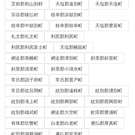
苫前郡初山別村
天塩郡遠別町
天塩郡天塩町
宗谷郡猿払村
枝幸郡浜頓別町
枝幸郡中頓別町
枝幸郡枝幸町
天塩郡豊富町
礼文郡礼文町
利尻郡利尻町
利尻郡利尻富士町
天塩郡幌延町
網走郡美幌町
網走郡津別町
斜里郡斜里町
斜里郡清里町
斜里郡小清水町
常呂郡訓子府町
常呂郡置戸町
常呂郡佐呂間町
紋別郡遠軽町
紋別郡湧別町
紋別郡滝上町
紋別郡興部町
紋別郡西興部村
紋別郡雄武町
網走郡大空町
虻田郡豊浦町
有珠郡壮瞥町
白老郡白老町
勇払郡厚真町
虻田郡洞爺湖町
勇払郡安平町