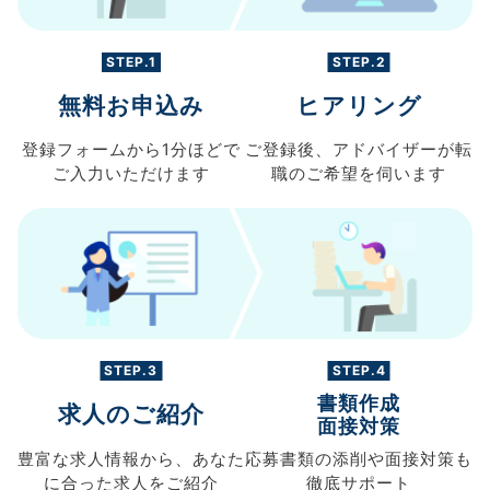
STEP.1
STEP.2
無料お申込み
ヒアリング
登録フォームから
1分ほどで
ご登録後、
アドバイザーが転
ご入力
いただけます
職の
ご希望を伺います
STEP.3
STEP.4
書類作成
求人のご紹介
面接対策
豊富な求人情報から、
あなた
応募書類の
添削や面接対策も
に合った求人を
ご紹介
徹底サポート