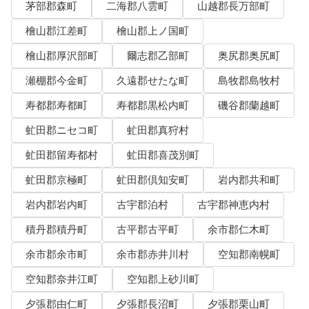
茅部郡森町
二海郡八雲町
山越郡長万部町
檜山郡江差町
檜山郡上ノ国町
檜山郡厚沢部町
爾志郡乙部町
奥尻郡奥尻町
瀬棚郡今金町
久遠郡せたな町
島牧郡島牧村
寿都郡寿都町
寿都郡黒松内町
磯谷郡蘭越町
虻田郡ニセコ町
虻田郡真狩村
虻田郡留寿都村
虻田郡喜茂別町
虻田郡京極町
虻田郡倶知安町
岩内郡共和町
岩内郡岩内町
古宇郡泊村
古宇郡神恵内村
積丹郡積丹町
古平郡古平町
余市郡仁木町
余市郡余市町
余市郡赤井川村
空知郡南幌町
空知郡奈井江町
空知郡上砂川町
夕張郡由仁町
夕張郡長沼町
夕張郡栗山町