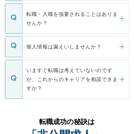
ます。通常、5営業日以内にはご連絡をせて
マイナビDOCTORで取り扱っている求人の
いただきますので、しばらくお待ちくださ
うち約3割は、Webサイトからご覧いただ
転職・入職を強要されることはありま
い。
けない「非公開求人」です。非公開求人は
せんか？
下記の理由によって、一般には公開してい
ません。
転職・入職を強要することは一切ありませ
ん。また、仮に応募先から内定をいただい
個人情報は漏えいしませんか？
■応募殺到を避けるため 人気のある医療機
たとしても、ご本人が納得しない限り、内
関を公にしてしまうと、応募が殺到する場
定を承諾する必要はありません。内定先へ
個人情報が漏えいすることはありませんの
合があります。 選考を効率よく行うため
の辞退の連絡はキャリアパートナーが行い
で、ご安心ください。当サイトからの登録
いますぐ転職は考えていないのです
に、医療機関が求める条件に合った人材の
ますので、ご安心ください。
などで収集したご登録者様の個人情報は、
が、これからのキャリアを相談できま
みを人材紹介会社に依頼するケースが増え
ご本人のキャリアアップおよび転職活動の
ています。
すか？
支援を目的に使用いたします。お預かりし
ているすべての個人データはご本人の許可
お気軽にご相談ください。先生専任のキャ
なく、医療機関側に開示したり、第三者に
リアパートナーが将来のご希望などをおう
提供することは一切ありません。また弊社
かがいして、現在の医療機関の状況や紹介
転職成功の秘訣は
は、個人情報の取り扱いについての厳密な
経験をまじえながら、適切なアドバイスを
管理基準を満たした事業者のみに付与され
させていただきます。すぐにご転職をされ