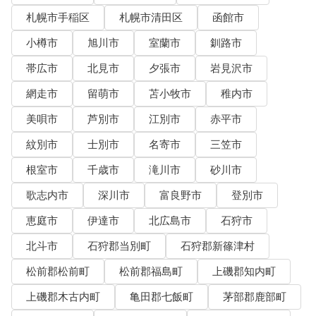
札幌市手稲区
札幌市清田区
函館市
小樽市
旭川市
室蘭市
釧路市
帯広市
北見市
夕張市
岩見沢市
網走市
留萌市
苫小牧市
稚内市
美唄市
芦別市
江別市
赤平市
紋別市
士別市
名寄市
三笠市
根室市
千歳市
滝川市
砂川市
歌志内市
深川市
富良野市
登別市
恵庭市
伊達市
北広島市
石狩市
北斗市
石狩郡当別町
石狩郡新篠津村
松前郡松前町
松前郡福島町
上磯郡知内町
上磯郡木古内町
亀田郡七飯町
茅部郡鹿部町