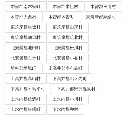
木曽郡南木曽町
木曽郡木祖村
木曽郡王滝村
木曽郡大桑村
木曽郡木曽町
東筑摩郡麻績村
東筑摩郡生坂村
東筑摩郡山形村
東筑摩郡朝日村
東筑摩郡筑北村
北安曇郡池田町
北安曇郡松川村
北安曇郡白馬村
北安曇郡小谷村
埴科郡坂城町
上高井郡小布施町
上高井郡高山村
下高井郡山ノ内町
下高井郡木島平村
下高井郡野沢温泉村
上水内郡信濃町
上水内郡小川村
上水内郡飯綱町
下水内郡栄村