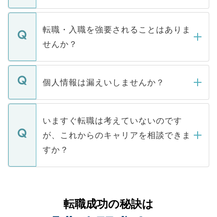
お電話にて次のステップのご案内をいたし
ます。通常、5営業日以内にはご連絡をせて
マイナビDOCTORで取り扱っている求人の
いただきますので、しばらくお待ちくださ
うち約3割は、Webサイトからご覧いただ
転職・入職を強要されることはありま
い。
けない「非公開求人」です。非公開求人は
せんか？
下記の理由によって、一般には公開してい
ません。
転職・入職を強要することは一切ありませ
ん。また、仮に応募先から内定をいただい
個人情報は漏えいしませんか？
■応募殺到を避けるため 人気のある医療機
たとしても、ご本人が納得しない限り、内
関を公にしてしまうと、応募が殺到する場
定を承諾する必要はありません。内定先へ
個人情報が漏えいすることはありませんの
合があります。 選考を効率よく行うため
の辞退の連絡はキャリアパートナーが行い
で、ご安心ください。当サイトからの登録
いますぐ転職は考えていないのです
に、医療機関が求める条件に合った人材の
ますので、ご安心ください。
などで収集したご登録者様の個人情報は、
が、これからのキャリアを相談できま
みを人材紹介会社に依頼するケースが増え
ご本人のキャリアアップおよび転職活動の
ています。
すか？
支援を目的に使用いたします。お預かりし
ているすべての個人データはご本人の許可
お気軽にご相談ください。先生専任のキャ
なく、医療機関側に開示したり、第三者に
リアパートナーが将来のご希望などをおう
提供することは一切ありません。また弊社
かがいして、現在の医療機関の状況や紹介
転職成功の秘訣は
は、個人情報の取り扱いについての厳密な
経験をまじえながら、適切なアドバイスを
管理基準を満たした事業者のみに付与され