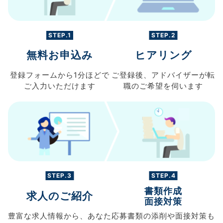
STEP.1
STEP.2
無料お申込み
ヒアリング
登録フォームから
1分ほどで
ご登録後、
アドバイザーが転
ご入力
いただけます
職の
ご希望を伺います
STEP.3
STEP.4
書類作成
求人のご紹介
面接対策
豊富な求人情報から、
あなた
応募書類の
添削や面接対策も