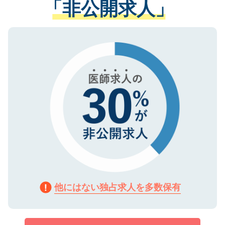
「非公開求人」
させていただきます。すぐにご転職をされ
る、プライバシーマークを取得済みです。
ない方には、長期的なサポートが可能です
ご登録いただいた個人情報は、SSL（デー
ので、まずはご登録ください。
タ暗号化）によって保護されていますの
で、機密保持に関してもご安心ください。
他にはない独占求人を多数保有