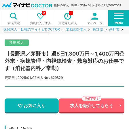
医師の求人・転職・アルバイトはマイナビDOCTOR
0
1
MENU
お気に入り求人
最近見た求人
マイページ
求人検索
医師求人・転職のマイナビDOCTOR
常勤医師求人
長野県
茅野市
【
常勤求人
【長野県／茅野市】週5日1,300万円～1,400万円◎
外来・病棟管理・内視鏡検査・救急対応のお仕事で
す（消化器内科／常勤）
更新日 : 2025/01/07
求人No : 629829
お気に入り
求人を紹介してもらう