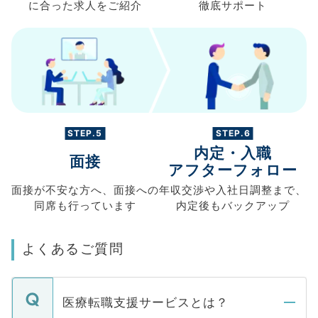
に合った求人を
ご紹介
徹底サポート
STEP.5
STEP.6
内定・入職
面接
アフターフォロー
面接が不安な方へ、
面接への
年収交渉や
入社日調整まで、
同席も
行っています
内定後もバックアップ
よくあるご質問
医療転職支援サービスとは？