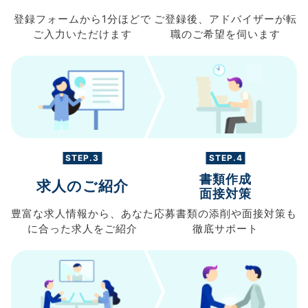
登録フォームから
1分ほどで
ご登録後、
アドバイザーが転
ご入力
いただけます
職の
ご希望を伺います
STEP.3
STEP.4
書類作成
求人のご紹介
面接対策
豊富な求人情報から、
あなた
応募書類の
添削や面接対策も
に合った求人を
ご紹介
徹底サポート