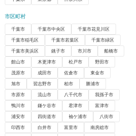
市区町村
千葉市
千葉市中央区
千葉市花見川区
千葉市稲毛区
千葉市若葉区
千葉市緑区
千葉市美浜区
銚子市
市川市
船橋市
館山市
木更津市
松戸市
野田市
茂原市
成田市
佐倉市
東金市
旭市
習志野市
柏市
勝浦市
市原市
流山市
八千代市
我孫子市
鴨川市
鎌ケ谷市
君津市
富津市
浦安市
四街道市
袖ケ浦市
八街市
印西市
白井市
富里市
南房総市