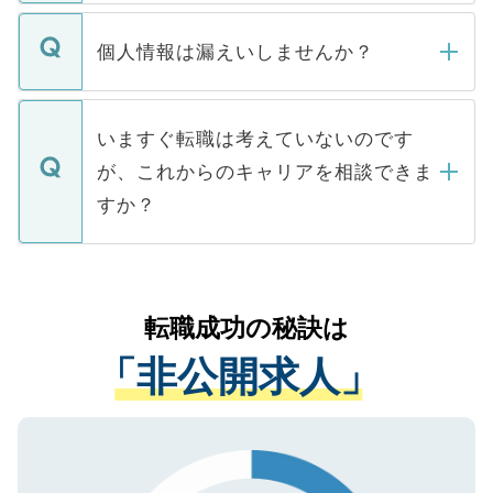
ません。
転職・入職を強要することは一切ありませ
ん。また、仮に応募先から内定をいただい
個人情報は漏えいしませんか？
■応募殺到を避けるため 人気のある医療機
たとしても、ご本人が納得しない限り、内
関を公にしてしまうと、応募が殺到する場
定を承諾する必要はありません。内定先へ
個人情報が漏えいすることはありませんの
合があります。 選考を効率よく行うため
の辞退の連絡はキャリアパートナーが行い
で、ご安心ください。当サイトからの登録
いますぐ転職は考えていないのです
に、医療機関が求める条件に合った人材の
ますので、ご安心ください。
などで収集したご登録者様の個人情報は、
が、これからのキャリアを相談できま
みを人材紹介会社に依頼するケースが増え
ご本人のキャリアアップおよび転職活動の
ています。
すか？
支援を目的に使用いたします。お預かりし
ているすべての個人データはご本人の許可
お気軽にご相談ください。先生専任のキャ
なく、医療機関側に開示したり、第三者に
リアパートナーが将来のご希望などをおう
提供することは一切ありません。また弊社
かがいして、現在の医療機関の状況や紹介
転職成功の秘訣は
は、個人情報の取り扱いについての厳密な
経験をまじえながら、適切なアドバイスを
管理基準を満たした事業者のみに付与され
「非公開求人」
させていただきます。すぐにご転職をされ
る、プライバシーマークを取得済みです。
ない方には、長期的なサポートが可能です
ご登録いただいた個人情報は、SSL（デー
ので、まずはご登録ください。
タ暗号化）によって保護されていますの
で、機密保持に関してもご安心ください。