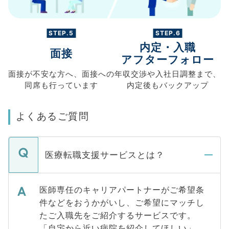
STEP.5
STEP.6
内定・入職
面接
アフターフォロー
面接が不安な方へ、
面接への
年収交渉や
入社日調整まで、
同席も
行っています
内定後もバックアップ
よくあるご質問
医療転職支援サービスとは？
医師専任のキャリアパートナーがご希望条
件などをおうかがいし、ご希望にマッチし
たご入職先をご紹介するサービスです。
「自宅から近い病院を紹介してほしい」