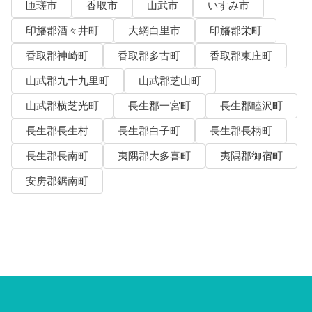
匝瑳市
香取市
山武市
いすみ市
印旛郡酒々井町
大網白里市
印旛郡栄町
香取郡神崎町
香取郡多古町
香取郡東庄町
山武郡九十九里町
山武郡芝山町
山武郡横芝光町
長生郡一宮町
長生郡睦沢町
長生郡長生村
長生郡白子町
長生郡長柄町
長生郡長南町
夷隅郡大多喜町
夷隅郡御宿町
安房郡鋸南町