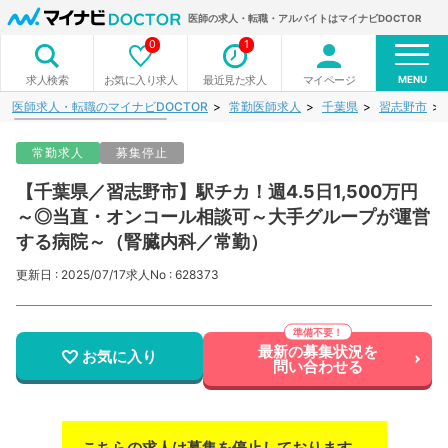
医師の求人・転職・アルバイトはマイナビDOCTOR
0
1
MENU
お気に入り求人
最近見た求人
マイページ
求人検索
医師求人・転職のマイナビDOCTOR
常勤医師求人
千葉県
習志野市
常勤求人
募集停止
【千葉県／習志野市】駅チカ！週4.5日1,500万円
～◎当直・オンコール相談可～大手グループが運営
する病院～（腎臓内科／常勤）
更新日 : 2025/07/17
求人No : 628373
最新の募集状況を
お気に入り
問い合わせる
こちらの求人は募集を停止しております。