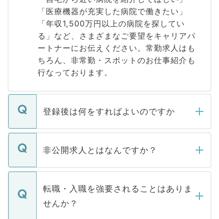
「医療機器が充実した病院で働きたい」
「年収1,500万円以上の病院を探してい
る」など、さまざまなご要望をキャリアパ
ートナーにお伝えください。常勤求人はも
ちろん、非常勤・スポットのお仕事紹介も
行なっております。
登録後は何をすればよいのですか
ご登録いただきましたら、弊社担当者がご
登録内容を確認し、その後メールもしくは
非公開求人とはなんですか？
お電話にて次のステップのご案内をいたし
ます。通常、5営業日以内にはご連絡をせて
マイナビDOCTORで取り扱っている求人の
いただきますので、しばらくお待ちくださ
うち約3割は、Webサイトからご覧いただ
転職・入職を強要されることはありま
い。
けない「非公開求人」です。非公開求人は
せんか？
下記の理由によって、一般には公開してい