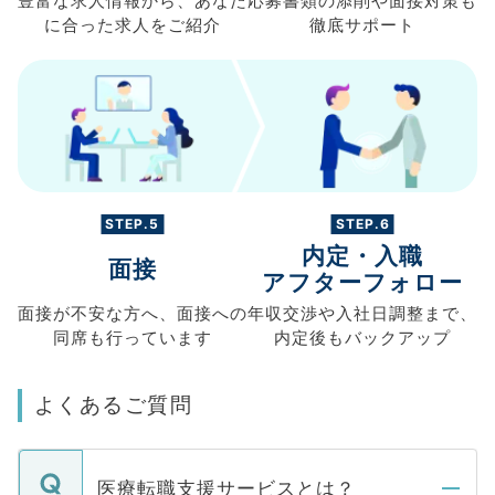
豊富な求人情報から、
あなた
応募書類の
添削や面接対策も
に合った求人を
ご紹介
徹底サポート
STEP.5
STEP.6
内定・入職
面接
アフターフォロー
面接が不安な方へ、
面接への
年収交渉や
入社日調整まで、
同席も
行っています
内定後もバックアップ
よくあるご質問
医療転職支援サービスとは？