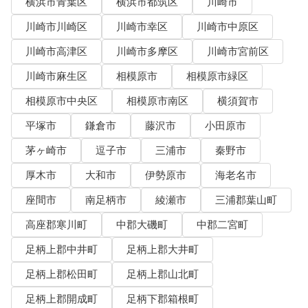
横浜市青葉区
横浜市都筑区
川崎市
川崎市川崎区
川崎市幸区
川崎市中原区
川崎市高津区
川崎市多摩区
川崎市宮前区
川崎市麻生区
相模原市
相模原市緑区
相模原市中央区
相模原市南区
横須賀市
平塚市
鎌倉市
藤沢市
小田原市
茅ヶ崎市
逗子市
三浦市
秦野市
厚木市
大和市
伊勢原市
海老名市
座間市
南足柄市
綾瀬市
三浦郡葉山町
高座郡寒川町
中郡大磯町
中郡二宮町
足柄上郡中井町
足柄上郡大井町
足柄上郡松田町
足柄上郡山北町
足柄上郡開成町
足柄下郡箱根町