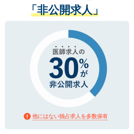
経験をまじえながら、適切なアドバイスを
管理基準を満たした事業者のみに付与され
「非公開求人」
させていただきます。すぐにご転職をされ
る、プライバシーマークを取得済みです。
ない方には、長期的なサポートが可能です
ご登録いただいた個人情報は、SSL（デー
ので、まずはご登録ください。
タ暗号化）によって保護されていますの
で、機密保持に関してもご安心ください。
他にはない独占求人を多数保有