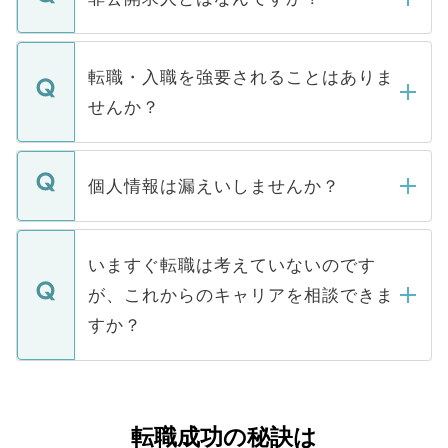
お電話にて次のステップのご案内をいたし
ます。通常、5営業日以内にはご連絡をせて
マイナビDOCTORで取り扱っている求人の
いただきますので、しばらくお待ちくださ
うち約3割は、Webサイトからご覧いただ
転職・入職を強要されることはありま
い。
けない「非公開求人」です。非公開求人は
せんか？
下記の理由によって、一般には公開してい
ません。
転職・入職を強要することは一切ありませ
ん。また、仮に応募先から内定をいただい
個人情報は漏えいしませんか？
■応募殺到を避けるため 人気のある医療機
たとしても、ご本人が納得しない限り、内
関を公にしてしまうと、応募が殺到する場
定を承諾する必要はありません。内定先へ
個人情報が漏えいすることはありませんの
合があります。 選考を効率よく行うため
の辞退の連絡はキャリアパートナーが行い
で、ご安心ください。当サイトからの登録
いますぐ転職は考えていないのです
に、医療機関が求める条件に合った人材の
ますので、ご安心ください。
などで収集したご登録者様の個人情報は、
が、これからのキャリアを相談できま
みを人材紹介会社に依頼するケースが増え
ご本人のキャリアアップおよび転職活動の
ています。
すか？
支援を目的に使用いたします。お預かりし
ているすべての個人データはご本人の許可
お気軽にご相談ください。先生専任のキャ
なく、医療機関側に開示したり、第三者に
リアパートナーが将来のご希望などをおう
提供することは一切ありません。また弊社
かがいして、現在の医療機関の状況や紹介
転職成功の秘訣は
は、個人情報の取り扱いについての厳密な