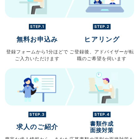
STEP.1
STEP.2
無料お申込み
ヒアリング
登録フォームから
1分ほどで
ご登録後、
アドバイザーが転
ご入力
いただけます
職の
ご希望を伺います
STEP.3
STEP.4
書類作成
求人のご紹介
面接対策