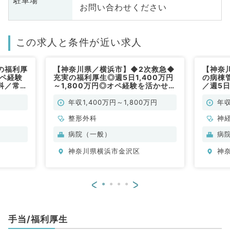
駐車場
お問い合わせください
この求人と条件が近い求人
の福利厚
【神奈川県／横浜市】◆2次救急◆
【神奈
オペ経験
充実の福利厚生◎週5日1,400万円
の病棟
科／常
～1,800万円◎オペ経験を活かせる
／週5日
お仕事（整形外科／常勤）
脳神経
年収1,400万円～1,800万円
年収
整形外科
神
科
病院（一般）
病
神奈川県横浜市金沢区
神
<
>
手当/福利厚生