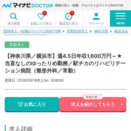
医師の求人・転職・アルバイトはマイナビDOCTOR
0
1
MENU
お気に入り求人
最近見た求人
マイページ
求人検索
医師求人・転職のマイナビDOCTOR
常勤医師求人
神奈川県
横浜市金
常勤求人
【神奈川県／横浜市】週4.5日年収1,600万円～★
当直なしのゆったりめ勤務／駅チカのリハビリテー
ション病院（整形外科／常勤）
更新日 : 2026/06/18
求人No : 628250
お気に入り
求人を紹介してもらう
求人詳細