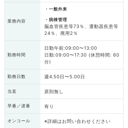
一般外来
病棟管理
業務内容
脳血管疾患等73％、運動器疾患等
24％、廃用2％
日勤午前:09:00〜13:00
日勤:09:00〜17:30 (休憩時間: 60
勤務時間
分)
週4.50日〜5.00日
勤務日数
原則無し
当直
有り
早番／遅番
※詳細はお問い合わせください
オンコール