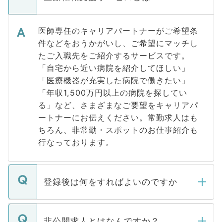
医師専任のキャリアパートナーがご希望条
件などをおうかがいし、ご希望にマッチし
たご入職先をご紹介するサービスです。
「自宅から近い病院を紹介してほしい」
「医療機器が充実した病院で働きたい」
「年収1,500万円以上の病院を探してい
る」など、さまざまなご要望をキャリアパ
ートナーにお伝えください。常勤求人はも
ちろん、非常勤・スポットのお仕事紹介も
行なっております。
登録後は何をすればよいのですか
ご登録いただきましたら、弊社担当者がご
登録内容を確認し、その後メールもしくは
非公開求人とはなんですか？