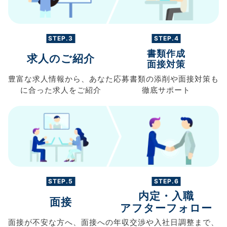
STEP.3
STEP.4
書類作成
求人のご紹介
面接対策
豊富な求人情報から、
あなた
応募書類の
添削や面接対策も
に合った求人を
ご紹介
徹底サポート
STEP.5
STEP.6
内定・入職
面接
アフターフォロー
面接が不安な方へ、
面接への
年収交渉や
入社日調整まで、