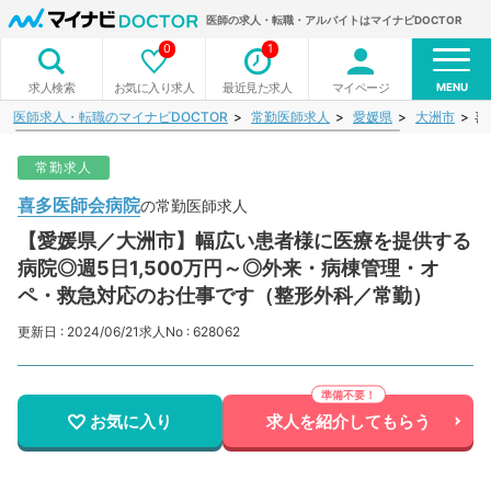
医師の求人・転職・アルバイトはマイナビDOCTOR
0
1
MENU
お気に入り求人
最近見た求人
マイページ
求人検索
医師求人・転職のマイナビDOCTOR
常勤医師求人
愛媛県
大洲市
喜
常勤求人
喜多医師会病院
の常勤医師求人
【愛媛県／大洲市】幅広い患者様に医療を提供する
病院◎週5日1,500万円～◎外来・病棟管理・オ
ペ・救急対応のお仕事です（整形外科／常勤）
更新日 : 2024/06/21
求人No : 628062
お気に入り
求人を紹介してもらう