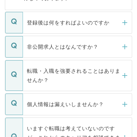
登録後は何をすればよいのですか
ご登録いただきましたら、弊社担当者がご
登録内容を確認し、その後メールもしくは
非公開求人とはなんですか？
お電話にて次のステップのご案内をいたし
ます。通常、5営業日以内にはご連絡をせて
マイナビDOCTORで取り扱っている求人の
いただきますので、しばらくお待ちくださ
うち約3割は、Webサイトからご覧いただ
転職・入職を強要されることはありま
い。
けない「非公開求人」です。非公開求人は
せんか？
下記の理由によって、一般には公開してい
ません。
転職・入職を強要することは一切ありませ
ん。また、仮に応募先から内定をいただい
個人情報は漏えいしませんか？
■応募殺到を避けるため 人気のある医療機
たとしても、ご本人が納得しない限り、内
関を公にしてしまうと、応募が殺到する場
定を承諾する必要はありません。内定先へ
個人情報が漏えいすることはありませんの
合があります。 選考を効率よく行うため
の辞退の連絡はキャリアパートナーが行い
で、ご安心ください。当サイトからの登録
いますぐ転職は考えていないのです
に、医療機関が求める条件に合った人材の
ますので、ご安心ください。
などで収集したご登録者様の個人情報は、