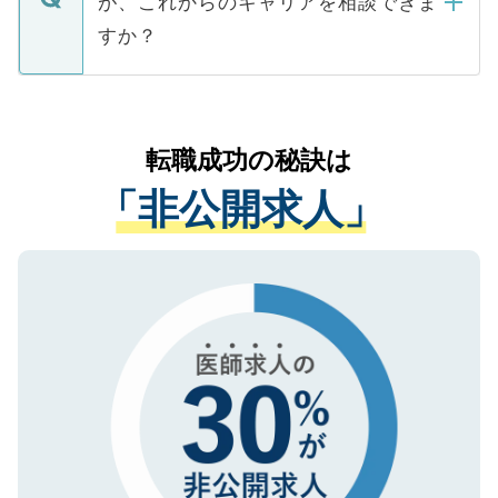
が、これからのキャリアを相談できま
みを人材紹介会社に依頼するケースが増え
ご本人のキャリアアップおよび転職活動の
ています。
すか？
支援を目的に使用いたします。お預かりし
ているすべての個人データはご本人の許可
お気軽にご相談ください。先生専任のキャ
なく、医療機関側に開示したり、第三者に
リアパートナーが将来のご希望などをおう
提供することは一切ありません。また弊社
かがいして、現在の医療機関の状況や紹介
転職成功の秘訣は
は、個人情報の取り扱いについての厳密な
経験をまじえながら、適切なアドバイスを
管理基準を満たした事業者のみに付与され
「非公開求人」
させていただきます。すぐにご転職をされ
る、プライバシーマークを取得済みです。
ない方には、長期的なサポートが可能です
ご登録いただいた個人情報は、SSL（デー
ので、まずはご登録ください。
タ暗号化）によって保護されていますの
で、機密保持に関してもご安心ください。