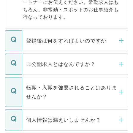
ートナーにお伝えください。常勤求人はも
ちろん、非常勤・スポットのお仕事紹介も
行なっております。
登録後は何をすればよいのですか
ご登録いただきましたら、弊社担当者がご
登録内容を確認し、その後メールもしくは
非公開求人とはなんですか？
お電話にて次のステップのご案内をいたし
ます。通常、5営業日以内にはご連絡をせて
マイナビDOCTORで取り扱っている求人の
いただきますので、しばらくお待ちくださ
うち約3割は、Webサイトからご覧いただ
転職・入職を強要されることはありま
い。
けない「非公開求人」です。非公開求人は
せんか？
下記の理由によって、一般には公開してい
ません。
転職・入職を強要することは一切ありませ
ん。また、仮に応募先から内定をいただい
個人情報は漏えいしませんか？
■応募殺到を避けるため 人気のある医療機
たとしても、ご本人が納得しない限り、内
関を公にしてしまうと、応募が殺到する場