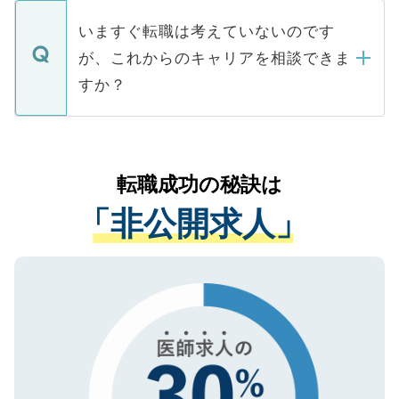
定を承諾する必要はありません。内定先へ
個人情報が漏えいすることはありませんの
合があります。 選考を効率よく行うため
の辞退の連絡はキャリアパートナーが行い
で、ご安心ください。当サイトからの登録
いますぐ転職は考えていないのです
に、医療機関が求める条件に合った人材の
ますので、ご安心ください。
などで収集したご登録者様の個人情報は、
が、これからのキャリアを相談できま
みを人材紹介会社に依頼するケースが増え
ご本人のキャリアアップおよび転職活動の
ています。
すか？
支援を目的に使用いたします。お預かりし
ているすべての個人データはご本人の許可
お気軽にご相談ください。先生専任のキャ
なく、医療機関側に開示したり、第三者に
リアパートナーが将来のご希望などをおう
提供することは一切ありません。また弊社
かがいして、現在の医療機関の状況や紹介
転職成功の秘訣は
は、個人情報の取り扱いについての厳密な
経験をまじえながら、適切なアドバイスを
管理基準を満たした事業者のみに付与され
「非公開求人」
させていただきます。すぐにご転職をされ
る、プライバシーマークを取得済みです。
ない方には、長期的なサポートが可能です
ご登録いただいた個人情報は、SSL（デー
ので、まずはご登録ください。
タ暗号化）によって保護されていますの
で、機密保持に関してもご安心ください。