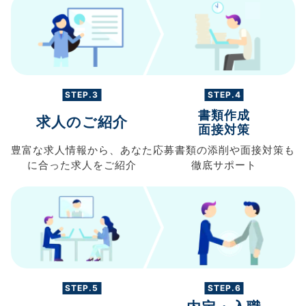
STEP.3
STEP.4
書類作成
求人のご紹介
面接対策
豊富な求人情報から、
あなた
応募書類の
添削や面接対策も
に合った求人を
ご紹介
徹底サポート
STEP.5
STEP.6