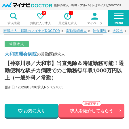
医師の求人・転職・アルバイトはマイナビDOCTOR
0
1
MENU
お気に入り求人
最近見た求人
マイページ
求人検索
医師求人・転職のマイナビDOCTOR
常勤医師求人
神奈川県
大和市
常勤求人
大和徳洲会病院
の常勤医師求人
【神奈川県／大和市】当直免除＆時短勤務可能！通
勤便利な駅チカ病院でのご勤務◎年収1,000万円以
上（一般外科／常勤）
更新日 : 2026/03/06
求人No : 627665
お気に入り
求人を紹介してもらう