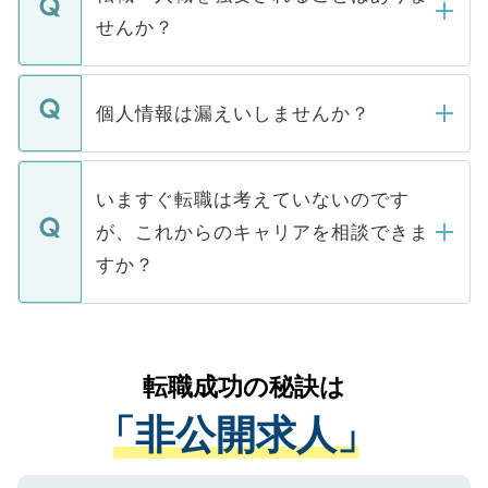
い。
けない「非公開求人」です。非公開求人は
せんか？
下記の理由によって、一般には公開してい
ません。
転職・入職を強要することは一切ありませ
ん。また、仮に応募先から内定をいただい
個人情報は漏えいしませんか？
■応募殺到を避けるため 人気のある医療機
たとしても、ご本人が納得しない限り、内
関を公にしてしまうと、応募が殺到する場
定を承諾する必要はありません。内定先へ
個人情報が漏えいすることはありませんの
合があります。 選考を効率よく行うため
の辞退の連絡はキャリアパートナーが行い
で、ご安心ください。当サイトからの登録
いますぐ転職は考えていないのです
に、医療機関が求める条件に合った人材の
ますので、ご安心ください。
などで収集したご登録者様の個人情報は、
が、これからのキャリアを相談できま
みを人材紹介会社に依頼するケースが増え
ご本人のキャリアアップおよび転職活動の
ています。
すか？
支援を目的に使用いたします。お預かりし
ているすべての個人データはご本人の許可
お気軽にご相談ください。先生専任のキャ
なく、医療機関側に開示したり、第三者に
リアパートナーが将来のご希望などをおう
提供することは一切ありません。また弊社
かがいして、現在の医療機関の状況や紹介
転職成功の秘訣は
は、個人情報の取り扱いについての厳密な
経験をまじえながら、適切なアドバイスを
管理基準を満たした事業者のみに付与され
「非公開求人」
させていただきます。すぐにご転職をされ
る、プライバシーマークを取得済みです。
ない方には、長期的なサポートが可能です
ご登録いただいた個人情報は、SSL（デー
ので、まずはご登録ください。