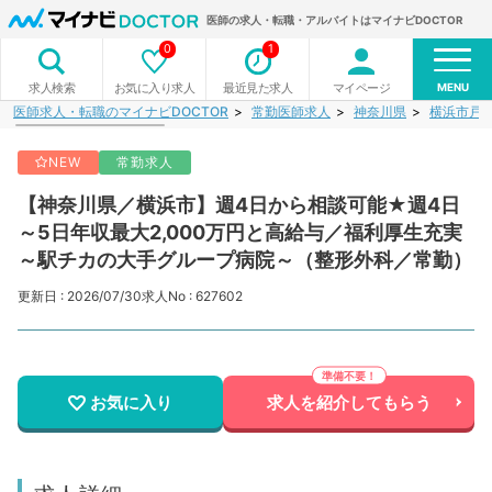
医師の求人・転職・アルバイトはマイナビDOCTOR
0
1
MENU
お気に入り求人
最近見た求人
マイページ
求人検索
医師求人・転職のマイナビDOCTOR
常勤医師求人
神奈川県
横浜市戸
NEW
常勤求人
【神奈川県／横浜市】週4日から相談可能★週4日
～5日年収最大2,000万円と高給与／福利厚生充実
～駅チカの大手グループ病院～（整形外科／常勤）
更新日 : 2026/07/30
求人No : 627602
お気に入り
求人を紹介してもらう