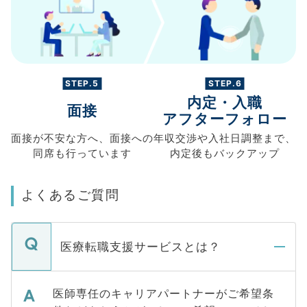
STEP.5
STEP.6
内定・入職
面接
アフターフォロー
面接が不安な方へ、
面接への
年収交渉や
入社日調整まで、
同席も
行っています
内定後もバックアップ
よくあるご質問
医療転職支援サービスとは？
医師専任のキャリアパートナーがご希望条