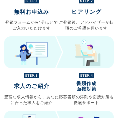
STEP.1
STEP.2
無料お申込み
ヒアリング
登録フォームから
1分ほどで
ご登録後、
アドバイザーが転
ご入力
いただけます
職の
ご希望を伺います
STEP.3
STEP.4
書類作成
求人のご紹介
面接対策
豊富な求人情報から、
あなた
応募書類の
添削や面接対策も
に合った求人を
ご紹介
徹底サポート