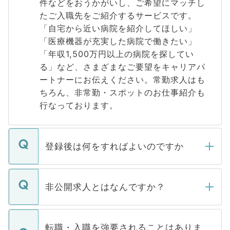
件などをおうかがいし、ご希望にマッチし
たご入職先をご紹介するサービスです。
「自宅から近い病院を紹介してほしい」
「医療機器が充実した病院で働きたい」
「年収1,500万円以上の病院を探してい
る」など、さまざまなご要望をキャリアパ
ートナーにお伝えください。常勤求人はも
ちろん、非常勤・スポットのお仕事紹介も
行なっております。
登録後は何をすればよいのですか
ご登録いただきましたら、弊社担当者がご
登録内容を確認し、その後メールもしくは
非公開求人とはなんですか？
お電話にて次のステップのご案内をいたし
ます。通常、5営業日以内にはご連絡をせて
マイナビDOCTORで取り扱っている求人の
いただきますので、しばらくお待ちくださ
うち約3割は、Webサイトからご覧いただ
転職・入職を強要されることはありま