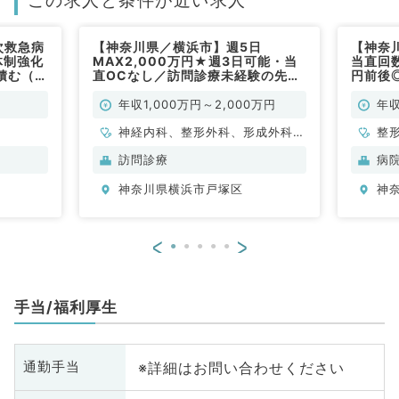
この求人と条件が近い求人
次救急病
【神奈川県／横浜市】週5日
【神奈
体制強化
MAX2,000万円★週3日可能・当
当直回数
積む（整
直OCなし／訪問診療未経験の先生
円前後
歓迎です！（内科系・外科系／常
です！
勤）
OK～
年収1,000万円～2,000万円
年収
神経内科、整形外科、形成外科、
整
脳神経外科、呼吸器外科、心臓血
訪問診療
病
管外科、泌尿器科、一般内科、循
神奈川県横浜市戸塚区
神
環器内科、呼吸器内科、消化器内
科、内分泌・代謝内科、腎臓内
科、血液内科、外科系全般、一般
<
>
外科、消化器外科、乳腺外科
手当/福利厚生
※詳細はお問い合わせください
通勤手当