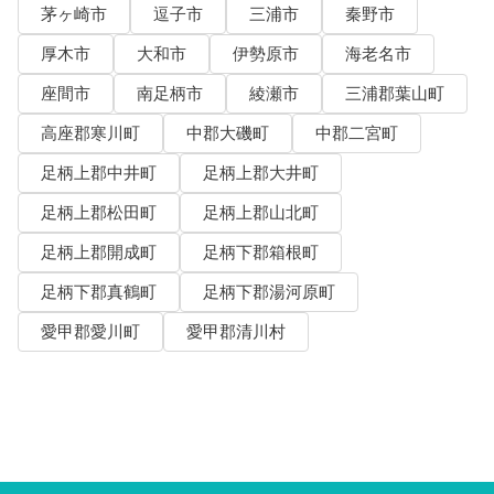
茅ヶ崎市
逗子市
三浦市
秦野市
厚木市
大和市
伊勢原市
海老名市
座間市
南足柄市
綾瀬市
三浦郡葉山町
高座郡寒川町
中郡大磯町
中郡二宮町
足柄上郡中井町
足柄上郡大井町
足柄上郡松田町
足柄上郡山北町
足柄上郡開成町
足柄下郡箱根町
足柄下郡真鶴町
足柄下郡湯河原町
愛甲郡愛川町
愛甲郡清川村