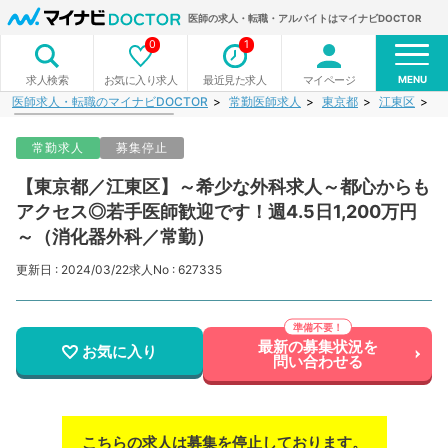
医師の求人・転職・アルバイトはマイナビDOCTOR
0
1
MENU
お気に入り求人
最近見た求人
マイページ
求人検索
医師求人・転職のマイナビDOCTOR
常勤医師求人
東京都
江東区
【
常勤求人
募集停止
【東京都／江東区】～希少な外科求人～都心からも
アクセス◎若手医師歓迎です！週4.5日1,200万円
～（消化器外科／常勤）
更新日 : 2024/03/22
求人No : 627335
最新の募集状況を
お気に入り
問い合わせる
こちらの求人は募集を停止しております。