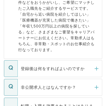
件などをおうかがいし、ご希望にマッチし
たご入職先をご紹介するサービスです。
「自宅から近い病院を紹介してほしい」
「医療機器が充実した病院で働きたい」
「年収1,500万円以上の病院を探してい
る」など、さまざまなご要望をキャリアパ
ートナーにお伝えください。常勤求人はも
ちろん、非常勤・スポットのお仕事紹介も
行なっております。
登録後は何をすればよいのですか
ご登録いただきましたら、弊社担当者がご
登録内容を確認し、その後メールもしくは
非公開求人とはなんですか？
お電話にて次のステップのご案内をいたし
ます。通常、5営業日以内にはご連絡をせて
マイナビDOCTORで取り扱っている求人の
いただきますので、しばらくお待ちくださ
うち約3割は、Webサイトからご覧いただ