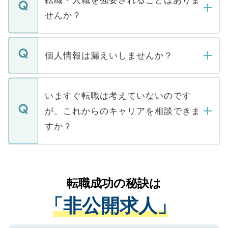
転職・入職を強要されることはありま
い。
けない「非公開求人」です。非公開求人は
せんか？
下記の理由によって、一般には公開してい
ません。
転職・入職を強要することは一切ありませ
ん。また、仮に応募先から内定をいただい
個人情報は漏えいしませんか？
■応募殺到を避けるため 人気のある医療機
たとしても、ご本人が納得しない限り、内
関を公にしてしまうと、応募が殺到する場
定を承諾する必要はありません。内定先へ
個人情報が漏えいすることはありませんの
合があります。 選考を効率よく行うため
の辞退の連絡はキャリアパートナーが行い
で、ご安心ください。当サイトからの登録
いますぐ転職は考えていないのです
に、医療機関が求める条件に合った人材の
ますので、ご安心ください。
などで収集したご登録者様の個人情報は、
が、これからのキャリアを相談できま
みを人材紹介会社に依頼するケースが増え
ご本人のキャリアアップおよび転職活動の
ています。
すか？
支援を目的に使用いたします。お預かりし
ているすべての個人データはご本人の許可
お気軽にご相談ください。先生専任のキャ
なく、医療機関側に開示したり、第三者に
リアパートナーが将来のご希望などをおう
提供することは一切ありません。また弊社
かがいして、現在の医療機関の状況や紹介
転職成功の秘訣は
は、個人情報の取り扱いについての厳密な
経験をまじえながら、適切なアドバイスを
管理基準を満たした事業者のみに付与され
「非公開求人」
させていただきます。すぐにご転職をされ
る、プライバシーマークを取得済みです。
ない方には、長期的なサポートが可能です
ご登録いただいた個人情報は、SSL（デー
ので、まずはご登録ください。