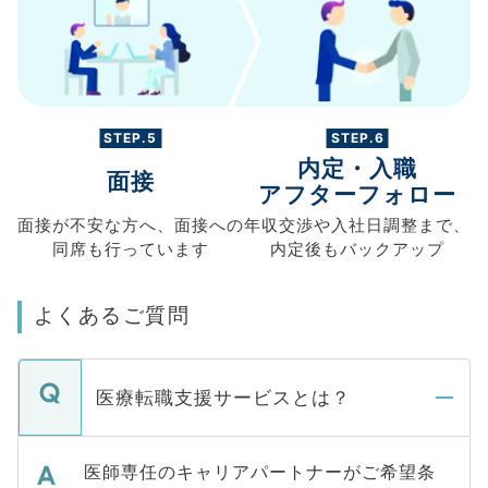
STEP.5
STEP.6
内定・入職
面接
アフターフォロー
面接が不安な方へ、
面接への
年収交渉や
入社日調整まで、
同席も
行っています
内定後もバックアップ
よくあるご質問
医療転職支援サービスとは？
医師専任のキャリアパートナーがご希望条