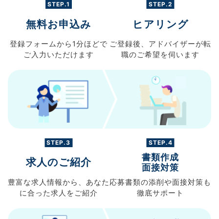
STEP.1
STEP.2
無料お申込み
ヒアリング
登録フォームから
1分ほどで
ご登録後、
アドバイザーが転
ご入力
いただけます
職の
ご希望を伺います
STEP.3
STEP.4
書類作成
求人のご紹介
面接対策
豊富な求人情報から、
あなた
応募書類の
添削や面接対策も
に合った求人を
ご紹介
徹底サポート