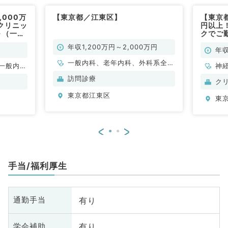
000万
【東京都／江東区】
【東京都
クリニッ
円以上
～（一般
クでご
内科／
年収1,200万円～2,000万円
年収
一般内科、老年内科、外科系全
一般内
神
般、一般外科
般、一般
科
訪問診療
ク
外
東京都江東区
東
<
>
手当/福利厚生
有り
通勤手当
有り
学会補助