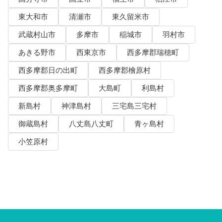
東大和市
清瀬市
東久留米市
武蔵村山市
多摩市
稲城市
羽村市
あきる野市
西東京市
西多摩郡瑞穂町
西多摩郡日の出町
西多摩郡檜原村
西多摩郡奥多摩町
大島町
利島村
新島村
神津島村
三宅島三宅村
御蔵島村
八丈島八丈町
青ヶ島村
小笠原村