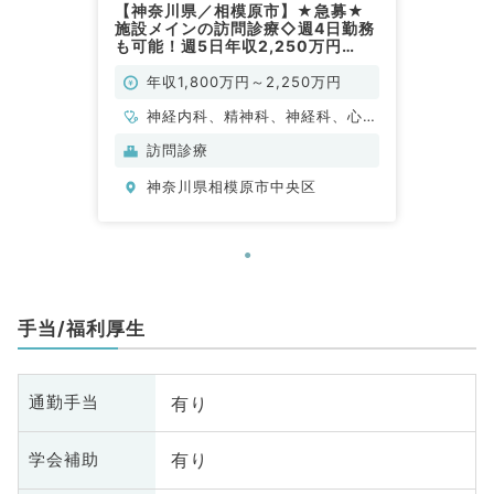
【神奈川県／相模原市】★急募★
施設メインの訪問診療◇週4日勤務
も可能！週5日年収2,250万円
◎（科目不問／常勤）
年収1,800万円～2,250万円
神経内科、精神科、神経科、心療
内科、アレルギー科、リウマチ
訪問診療
科、小児科、整形外科、形成外
神奈川県相模原市中央区
科、美容外科、脳神経外科、呼吸
器外科、心臓血管外科、小児外
科、泌尿器科、産婦人科、産科、
婦人科、眼科、耳鼻咽喉科、気管
食道科、リハビリテーション科、
麻酔科、ペインクリニック、人工
手当/福利厚生
透析科、緩和ケア科、一般内科、
循環器内科、呼吸器内科、消化器
内科、内分泌・代謝内科、腎臓内
有り
通勤手当
科、老年内科、血液内科、外科系
全般、一般外科、消化器外科、乳
有り
学会補助
腺外科、総合診療科、健診・人間