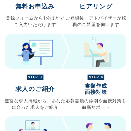
無料お申込み
ヒアリング
登録フォームから
1分ほどで
ご登録後、
アドバイザーが転
ご入力
いただけます
職の
ご希望を伺います
STEP.3
STEP.4
書類作成
求人のご紹介
面接対策
豊富な求人情報から、
あなた
応募書類の
添削や面接対策も
に合った求人を
ご紹介
徹底サポート