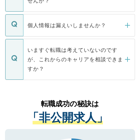
せんか？
下記の理由によって、一般には公開してい
ません。
転職・入職を強要することは一切ありませ
ん。また、仮に応募先から内定をいただい
個人情報は漏えいしませんか？
■応募殺到を避けるため 人気のある医療機
たとしても、ご本人が納得しない限り、内
関を公にしてしまうと、応募が殺到する場
定を承諾する必要はありません。内定先へ
個人情報が漏えいすることはありませんの
合があります。 選考を効率よく行うため
の辞退の連絡はキャリアパートナーが行い
で、ご安心ください。当サイトからの登録
いますぐ転職は考えていないのです
に、医療機関が求める条件に合った人材の
ますので、ご安心ください。
などで収集したご登録者様の個人情報は、
が、これからのキャリアを相談できま
みを人材紹介会社に依頼するケースが増え
ご本人のキャリアアップおよび転職活動の
ています。
すか？
支援を目的に使用いたします。お預かりし
ているすべての個人データはご本人の許可
お気軽にご相談ください。先生専任のキャ
なく、医療機関側に開示したり、第三者に
リアパートナーが将来のご希望などをおう
提供することは一切ありません。また弊社
かがいして、現在の医療機関の状況や紹介
転職成功の秘訣は
は、個人情報の取り扱いについての厳密な
経験をまじえながら、適切なアドバイスを
管理基準を満たした事業者のみに付与され
「非公開求人」
させていただきます。すぐにご転職をされ
る、プライバシーマークを取得済みです。
ない方には、長期的なサポートが可能です
ご登録いただいた個人情報は、SSL（デー
ので、まずはご登録ください。
タ暗号化）によって保護されていますの