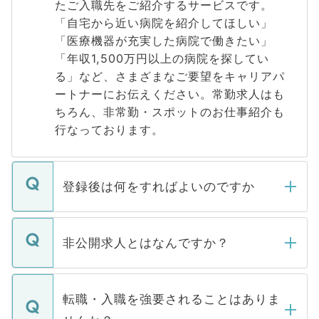
たご入職先をご紹介するサービスです。
「自宅から近い病院を紹介してほしい」
「医療機器が充実した病院で働きたい」
「年収1,500万円以上の病院を探してい
る」など、さまざまなご要望をキャリアパ
ートナーにお伝えください。常勤求人はも
ちろん、非常勤・スポットのお仕事紹介も
行なっております。
登録後は何をすればよいのですか
ご登録いただきましたら、弊社担当者がご
登録内容を確認し、その後メールもしくは
非公開求人とはなんですか？
お電話にて次のステップのご案内をいたし
ます。通常、5営業日以内にはご連絡をせて
マイナビDOCTORで取り扱っている求人の
いただきますので、しばらくお待ちくださ
うち約3割は、Webサイトからご覧いただ
転職・入職を強要されることはありま
い。
けない「非公開求人」です。非公開求人は