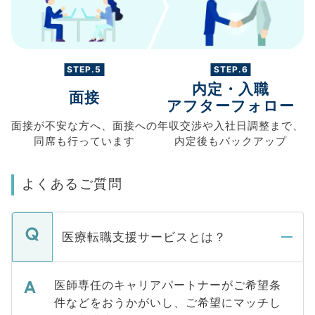
STEP.5
STEP.6
内定・入職
面接
アフターフォロー
面接が不安な方へ、
面接への
年収交渉や
入社日調整まで、
同席も
行っています
内定後もバックアップ
よくあるご質問
医療転職支援サービスとは？
医師専任のキャリアパートナーがご希望条
件などをおうかがいし、ご希望にマッチし