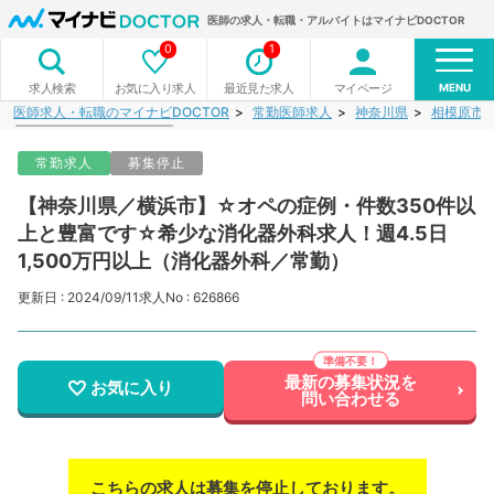
医師の求人・転職・アルバイトはマイナビDOCTOR
0
1
MENU
お気に入り求人
最近見た求人
マイページ
求人検索
医師求人・転職のマイナビDOCTOR
常勤医師求人
神奈川県
相模原市
常勤求人
募集停止
【神奈川県／横浜市】☆オペの症例・件数350件以
上と豊富です☆希少な消化器外科求人！週4.5日
1,500万円以上（消化器外科／常勤）
更新日 : 2024/09/11
求人No : 626866
最新の募集状況を
お気に入り
問い合わせる
こちらの求人は募集を停止しております。