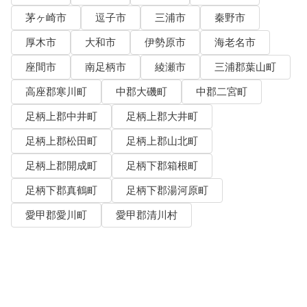
茅ヶ崎市
逗子市
三浦市
秦野市
厚木市
大和市
伊勢原市
海老名市
座間市
南足柄市
綾瀬市
三浦郡葉山町
高座郡寒川町
中郡大磯町
中郡二宮町
足柄上郡中井町
足柄上郡大井町
足柄上郡松田町
足柄上郡山北町
足柄上郡開成町
足柄下郡箱根町
足柄下郡真鶴町
足柄下郡湯河原町
愛甲郡愛川町
愛甲郡清川村