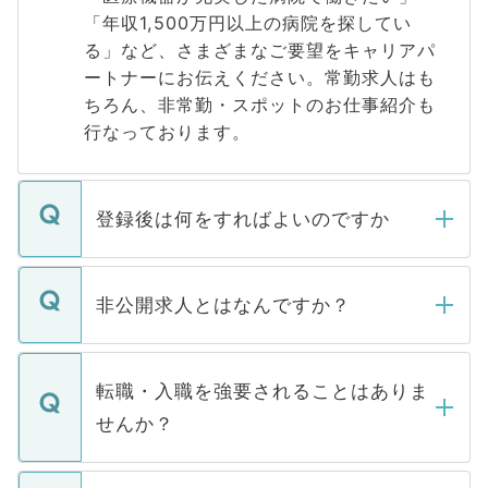
「年収1,500万円以上の病院を探してい
る」など、さまざまなご要望をキャリアパ
ートナーにお伝えください。常勤求人はも
ちろん、非常勤・スポットのお仕事紹介も
行なっております。
登録後は何をすればよいのですか
ご登録いただきましたら、弊社担当者がご
登録内容を確認し、その後メールもしくは
非公開求人とはなんですか？
お電話にて次のステップのご案内をいたし
ます。通常、5営業日以内にはご連絡をせて
マイナビDOCTORで取り扱っている求人の
いただきますので、しばらくお待ちくださ
うち約3割は、Webサイトからご覧いただ
転職・入職を強要されることはありま
い。
けない「非公開求人」です。非公開求人は
せんか？
下記の理由によって、一般には公開してい
ません。
転職・入職を強要することは一切ありませ