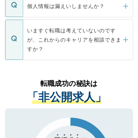
ん。また、仮に応募先から内定をいただい
個人情報は漏えいしませんか？
■応募殺到を避けるため 人気のある医療機
たとしても、ご本人が納得しない限り、内
関を公にしてしまうと、応募が殺到する場
定を承諾する必要はありません。内定先へ
個人情報が漏えいすることはありませんの
合があります。 選考を効率よく行うため
の辞退の連絡はキャリアパートナーが行い
で、ご安心ください。当サイトからの登録
いますぐ転職は考えていないのです
に、医療機関が求める条件に合った人材の
ますので、ご安心ください。
などで収集したご登録者様の個人情報は、
が、これからのキャリアを相談できま
みを人材紹介会社に依頼するケースが増え
ご本人のキャリアアップおよび転職活動の
ています。
すか？
支援を目的に使用いたします。お預かりし
ているすべての個人データはご本人の許可
お気軽にご相談ください。先生専任のキャ
なく、医療機関側に開示したり、第三者に
リアパートナーが将来のご希望などをおう
提供することは一切ありません。また弊社
かがいして、現在の医療機関の状況や紹介
転職成功の秘訣は
は、個人情報の取り扱いについての厳密な
経験をまじえながら、適切なアドバイスを
管理基準を満たした事業者のみに付与され
「非公開求人」
させていただきます。すぐにご転職をされ
る、プライバシーマークを取得済みです。
ない方には、長期的なサポートが可能です
ご登録いただいた個人情報は、SSL（デー
ので、まずはご登録ください。
タ暗号化）によって保護されていますの
で、機密保持に関してもご安心ください。