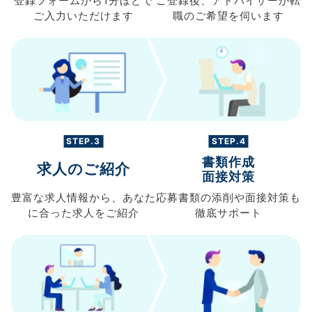
登録フォームから
1分ほどで
ご登録後、
アドバイザーが転
ご入力
いただけます
職の
ご希望を伺います
STEP.3
STEP.4
書類作成
求人のご紹介
面接対策
豊富な求人情報から、
あなた
応募書類の
添削や面接対策も
に合った求人を
ご紹介
徹底サポート