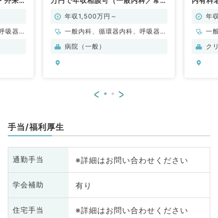
・外来の
万円で年収相談可（一般内科／常
内有料
万円～
勤）
お仕事◆
◎（内
年収1,500万円～
年収
呼吸器内
一般内科、循環器内科、呼吸器内
一
科
科、消化器内科、内分泌・代謝内
科
病院（一般）
ク
科、腎臓内科
<
>
手当/福利厚生
※詳細はお問い合わせください
通勤手当
有り
学会補助
※詳細はお問い合わせください
住宅手当