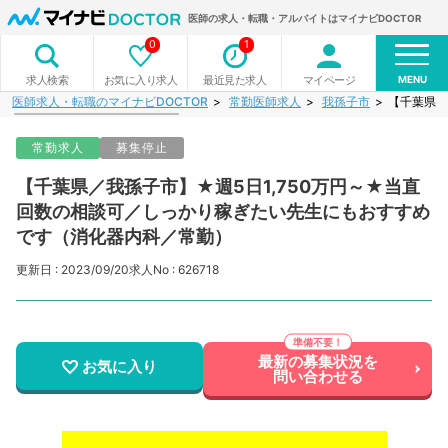
医師の求人・転職・アルバイトはマイナビDOCTOR
0
1
MENU
お気に入り求人
最近見た求人
マイページ
求人検索
医師求人・転職のマイナビDOCTOR
常勤医師求人
我孫子市
【千葉県／
常勤求人
募集停止
【千葉県／我孫子市】★週5日1,750万円～★当直
回数の相談可／しっかり稼ぎたい先生にもおすすめ
です（消化器内科／常勤）
更新日 : 2023/09/20
求人No : 626718
最新の募集状況を
お気に入り
問い合わせる