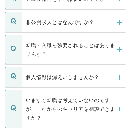
ご登録いただきましたら、弊社担当者がご
登録内容を確認し、その後メールもしくは
非公開求人とはなんですか？
お電話にて次のステップのご案内をいたし
ます。通常、5営業日以内にはご連絡をせて
マイナビDOCTORで取り扱っている求人の
いただきますので、しばらくお待ちくださ
うち約3割は、Webサイトからご覧いただ
転職・入職を強要されることはありま
い。
けない「非公開求人」です。非公開求人は
せんか？
下記の理由によって、一般には公開してい
ません。
転職・入職を強要することは一切ありませ
ん。また、仮に応募先から内定をいただい
個人情報は漏えいしませんか？
■応募殺到を避けるため 人気のある医療機
たとしても、ご本人が納得しない限り、内
関を公にしてしまうと、応募が殺到する場
定を承諾する必要はありません。内定先へ
個人情報が漏えいすることはありませんの
合があります。 選考を効率よく行うため
の辞退の連絡はキャリアパートナーが行い
で、ご安心ください。当サイトからの登録
いますぐ転職は考えていないのです
に、医療機関が求める条件に合った人材の
ますので、ご安心ください。
などで収集したご登録者様の個人情報は、
が、これからのキャリアを相談できま
みを人材紹介会社に依頼するケースが増え
ご本人のキャリアアップおよび転職活動の
ています。
すか？
支援を目的に使用いたします。お預かりし
ているすべての個人データはご本人の許可