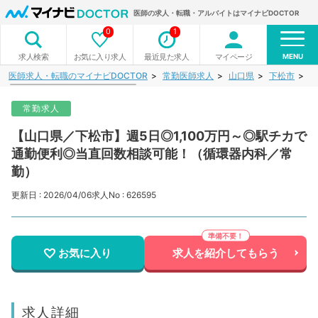
医師の求人・転職・アルバイトはマイナビDOCTOR
0
1
MENU
お気に入り求人
最近見た求人
マイページ
求人検索
医師求人・転職のマイナビDOCTOR
常勤医師求人
山口県
下松市
【
常勤求人
【山口県／下松市】週5日◎1,100万円～◎駅チカで
通勤便利◎当直回数相談可能！（循環器内科／常
勤）
更新日 : 2026/04/06
求人No : 626595
お気に入り
求人を紹介してもらう
求人詳細