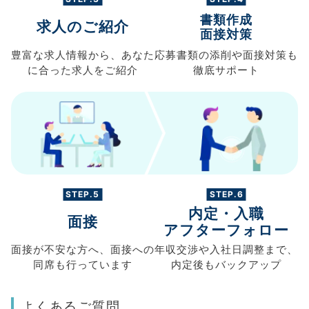
書類作成
求人のご紹介
面接対策
豊富な求人情報から、
あなた
応募書類の
添削や面接対策も
に合った求人を
ご紹介
徹底サポート
STEP.5
STEP.6
内定・入職
面接
アフターフォロー
面接が不安な方へ、
面接への
年収交渉や
入社日調整まで、
同席も
行っています
内定後もバックアップ
よくあるご質問