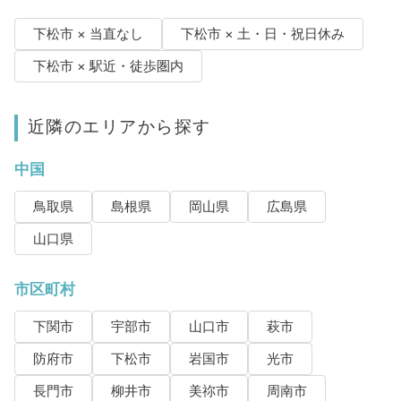
下松市 × 当直なし
下松市 × 土・日・祝日休み
下松市 × 駅近・徒歩圏内
近隣のエリアから探す
中国
鳥取県
島根県
岡山県
広島県
山口県
市区町村
下関市
宇部市
山口市
萩市
防府市
下松市
岩国市
光市
長門市
柳井市
美祢市
周南市