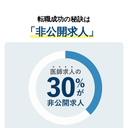
お気軽にご相談ください。先生専任のキャ
なく、医療機関側に開示したり、第三者に
リアパートナーが将来のご希望などをおう
提供することは一切ありません。また弊社
かがいして、現在の医療機関の状況や紹介
転職成功の秘訣は
は、個人情報の取り扱いについての厳密な
経験をまじえながら、適切なアドバイスを
管理基準を満たした事業者のみに付与され
「非公開求人」
させていただきます。すぐにご転職をされ
る、プライバシーマークを取得済みです。
ない方には、長期的なサポートが可能です
ご登録いただいた個人情報は、SSL（デー
ので、まずはご登録ください。
タ暗号化）によって保護されていますの
で、機密保持に関してもご安心ください。