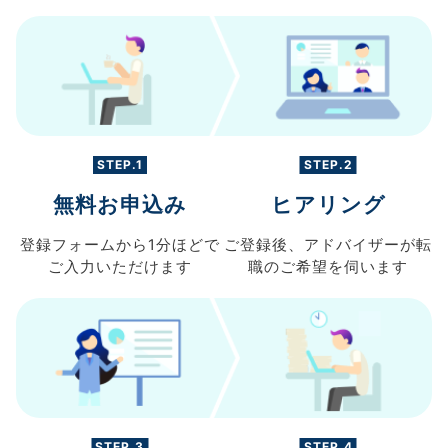
STEP.1
STEP.2
無料お申込み
ヒアリング
登録フォームから
1分ほどで
ご登録後、
アドバイザーが転
ご入力
いただけます
職の
ご希望を伺います
STEP.3
STEP.4