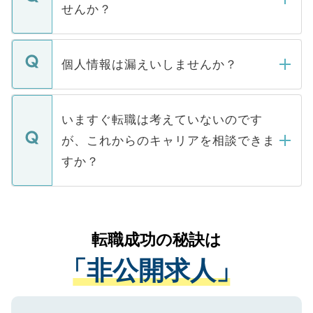
けない「非公開求人」です。非公開求人は
せんか？
下記の理由によって、一般には公開してい
ません。
転職・入職を強要することは一切ありませ
ん。また、仮に応募先から内定をいただい
個人情報は漏えいしませんか？
■応募殺到を避けるため 人気のある医療機
たとしても、ご本人が納得しない限り、内
関を公にしてしまうと、応募が殺到する場
定を承諾する必要はありません。内定先へ
個人情報が漏えいすることはありませんの
合があります。 選考を効率よく行うため
の辞退の連絡はキャリアパートナーが行い
で、ご安心ください。当サイトからの登録
いますぐ転職は考えていないのです
に、医療機関が求める条件に合った人材の
ますので、ご安心ください。
などで収集したご登録者様の個人情報は、
が、これからのキャリアを相談できま
みを人材紹介会社に依頼するケースが増え
ご本人のキャリアアップおよび転職活動の
ています。
すか？
支援を目的に使用いたします。お預かりし
ているすべての個人データはご本人の許可
お気軽にご相談ください。先生専任のキャ
なく、医療機関側に開示したり、第三者に
リアパートナーが将来のご希望などをおう
提供することは一切ありません。また弊社
かがいして、現在の医療機関の状況や紹介
転職成功の秘訣は
は、個人情報の取り扱いについての厳密な
経験をまじえながら、適切なアドバイスを
管理基準を満たした事業者のみに付与され
「非公開求人」
させていただきます。すぐにご転職をされ
る、プライバシーマークを取得済みです。
ない方には、長期的なサポートが可能です
ご登録いただいた個人情報は、SSL（デー
ので、まずはご登録ください。
タ暗号化）によって保護されていますの