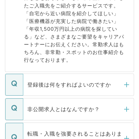
たご入職先をご紹介するサービスです。
「自宅から近い病院を紹介してほしい」
「医療機器が充実した病院で働きたい」
「年収1,500万円以上の病院を探してい
る」など、さまざまなご要望をキャリアパ
ートナーにお伝えください。常勤求人はも
ちろん、非常勤・スポットのお仕事紹介も
行なっております。
登録後は何をすればよいのですか
ご登録いただきましたら、弊社担当者がご
登録内容を確認し、その後メールもしくは
非公開求人とはなんですか？
お電話にて次のステップのご案内をいたし
ます。通常、5営業日以内にはご連絡をせて
マイナビDOCTORで取り扱っている求人の
いただきますので、しばらくお待ちくださ
うち約3割は、Webサイトからご覧いただ
転職・入職を強要されることはありま
い。