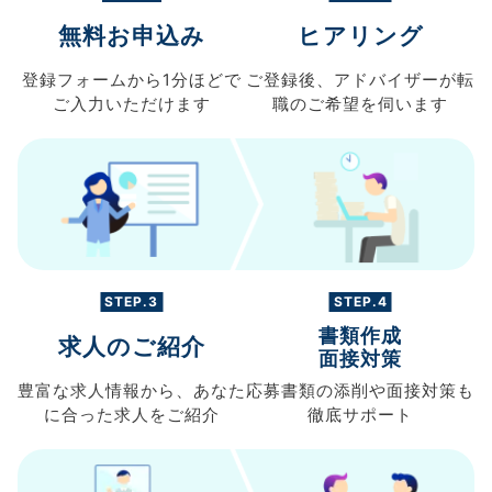
無料お申込み
ヒアリング
登録フォームから
1分ほどで
ご登録後、
アドバイザーが転
ご入力
いただけます
職の
ご希望を伺います
STEP.3
STEP.4
書類作成
求人のご紹介
面接対策
豊富な求人情報から、
あなた
応募書類の
添削や面接対策も
に合った求人を
ご紹介
徹底サポート