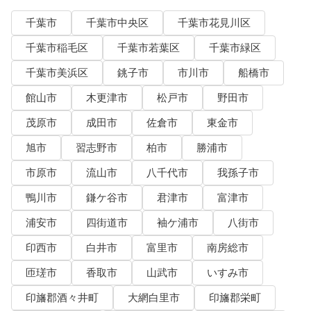
千葉市
千葉市中央区
千葉市花見川区
千葉市稲毛区
千葉市若葉区
千葉市緑区
千葉市美浜区
銚子市
市川市
船橋市
館山市
木更津市
松戸市
野田市
茂原市
成田市
佐倉市
東金市
旭市
習志野市
柏市
勝浦市
市原市
流山市
八千代市
我孫子市
鴨川市
鎌ケ谷市
君津市
富津市
浦安市
四街道市
袖ケ浦市
八街市
印西市
白井市
富里市
南房総市
匝瑳市
香取市
山武市
いすみ市
印旛郡酒々井町
大網白里市
印旛郡栄町