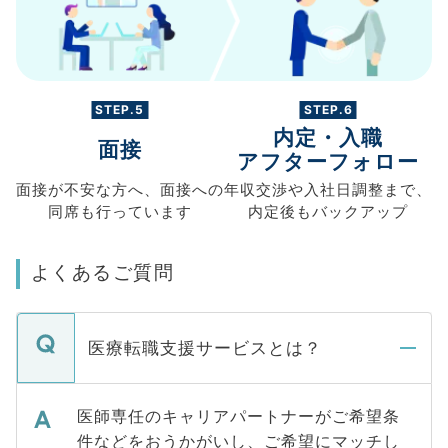
STEP.5
STEP.6
内定・入職
面接
アフターフォロー
面接が不安な方へ、
面接への
年収交渉や
入社日調整まで、
同席も
行っています
内定後もバックアップ
よくあるご質問
医療転職支援サービスとは？
医師専任のキャリアパートナーがご希望条
件などをおうかがいし、ご希望にマッチし