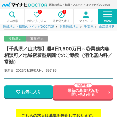
医師の求人・転職・アルバイトはマイナビDOCTOR
0
1
MENU
お気に入り求人
最近見た求人
マイページ
求人検索
医師求人・転職のマイナビDOCTOR
常勤医師求人
千葉県
山武郡横芝
常勤求人
募集停止
【千葉県／山武郡】週4日1,500万円～◎業務内容
相談可／地域密着型病院でのご勤務（消化器内科／
常勤）
更新日 : 2026/01/29
求人No : 626186
最新の募集状況を
お気に入り
問い合わせる
こちらの求人は募集を停止しております。