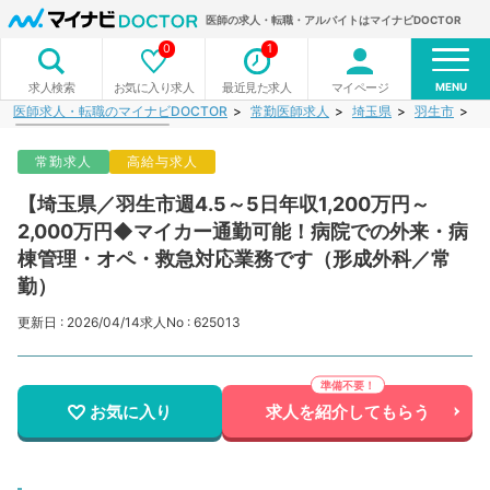
医師の求人・転職・アルバイトはマイナビDOCTOR
0
1
MENU
お気に入り求人
最近見た求人
マイページ
求人検索
医師求人・転職のマイナビDOCTOR
常勤医師求人
埼玉県
羽生市
【
常勤求人
高給与求人
【埼玉県／羽生市週4.5～5日年収1,200万円～
2,000万円◆マイカー通勤可能！病院での外来・病
棟管理・オペ・救急対応業務です（形成外科／常
勤）
更新日 : 2026/04/14
求人No : 625013
お気に入り
求人を紹介してもらう