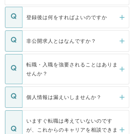
登録後は何をすればよいのですか
ご登録いただきましたら、弊社担当者がご
登録内容を確認し、その後メールもしくは
非公開求人とはなんですか？
お電話にて次のステップのご案内をいたし
ます。通常、5営業日以内にはご連絡をせて
マイナビDOCTORで取り扱っている求人の
いただきますので、しばらくお待ちくださ
うち約3割は、Webサイトからご覧いただ
転職・入職を強要されることはありま
い。
けない「非公開求人」です。非公開求人は
せんか？
下記の理由によって、一般には公開してい
ません。
転職・入職を強要することは一切ありませ
ん。また、仮に応募先から内定をいただい
個人情報は漏えいしませんか？
■応募殺到を避けるため 人気のある医療機
たとしても、ご本人が納得しない限り、内
関を公にしてしまうと、応募が殺到する場
定を承諾する必要はありません。内定先へ
個人情報が漏えいすることはありませんの
合があります。 選考を効率よく行うため
の辞退の連絡はキャリアパートナーが行い
で、ご安心ください。当サイトからの登録
いますぐ転職は考えていないのです
に、医療機関が求める条件に合った人材の
ますので、ご安心ください。
などで収集したご登録者様の個人情報は、
が、これからのキャリアを相談できま
みを人材紹介会社に依頼するケースが増え