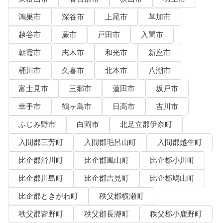
鴻巣市
深谷市
上尾市
草加市
越谷市
蕨市
戸田市
入間市
朝霞市
志木市
和光市
新座市
桶川市
久喜市
北本市
八潮市
富士見市
三郷市
蓮田市
坂戸市
幸手市
鶴ヶ島市
日高市
吉川市
ふじみ野市
白岡市
北足立郡伊奈町
入間郡三芳町
入間郡毛呂山町
入間郡越生町
比企郡滑川町
比企郡嵐山町
比企郡小川町
比企郡川島町
比企郡吉見町
比企郡鳩山町
比企郡ときがわ町
秩父郡横瀬町
秩父郡皆野町
秩父郡長瀞町
秩父郡小鹿野町