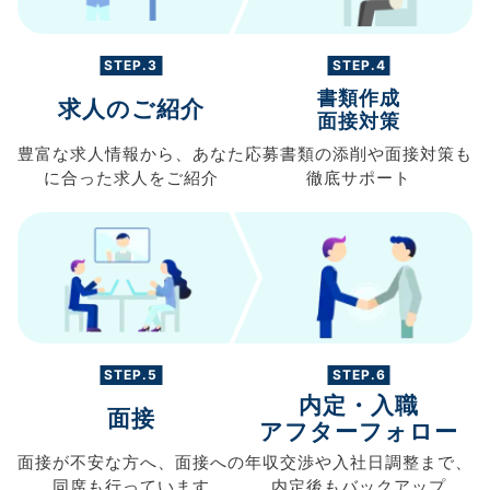
STEP.3
STEP.4
書類作成
求人のご紹介
面接対策
豊富な求人情報から、
あなた
応募書類の
添削や面接対策も
に合った求人を
ご紹介
徹底サポート
STEP.5
STEP.6
内定・入職
面接
アフターフォロー
面接が不安な方へ、
面接への
年収交渉や
入社日調整まで、
同席も
行っています
内定後もバックアップ