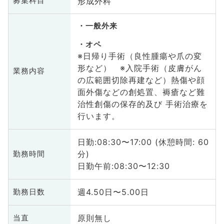
形成外科
募集科目
一般外来
オペ
※日帰り手術（良性腫瘍や爪の変
形など） ※入院手術（皮膚がん
業務内容
の広範囲切除再建など）熱傷や顔
面外傷などの創処置、褥瘡など難
治性創傷の保存的及び 手術治療を
行います。
日勤:08:30〜17:00 (休憩時間: 60
分)
勤務時間
日勤午前:08:30〜12:30
週4.50日〜5.00日
勤務日数
原則無し
当直