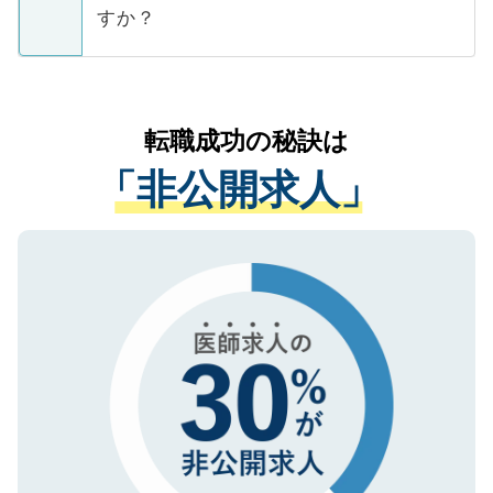
ご本人のキャリアアップおよび転職活動の
ています。
すか？
支援を目的に使用いたします。お預かりし
ているすべての個人データはご本人の許可
お気軽にご相談ください。先生専任のキャ
なく、医療機関側に開示したり、第三者に
リアパートナーが将来のご希望などをおう
提供することは一切ありません。また弊社
かがいして、現在の医療機関の状況や紹介
転職成功の秘訣は
は、個人情報の取り扱いについての厳密な
経験をまじえながら、適切なアドバイスを
管理基準を満たした事業者のみに付与され
「非公開求人」
させていただきます。すぐにご転職をされ
る、プライバシーマークを取得済みです。
ない方には、長期的なサポートが可能です
ご登録いただいた個人情報は、SSL（デー
ので、まずはご登録ください。
タ暗号化）によって保護されていますの
で、機密保持に関してもご安心ください。