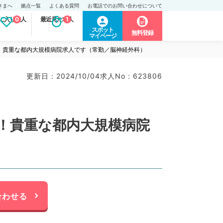
さまへ
拠点一覧
よくある質問
お電話でのお問い合わせについて
に入り求人
0
最近見た求人
1
スポット
無料登録
マイページ
！貴重な都内大規模病院求人です（常勤／脳神経外科）
更新日 : 2024/10/04
求人No : 623806
！貴重な都内大規模病院
合わせる