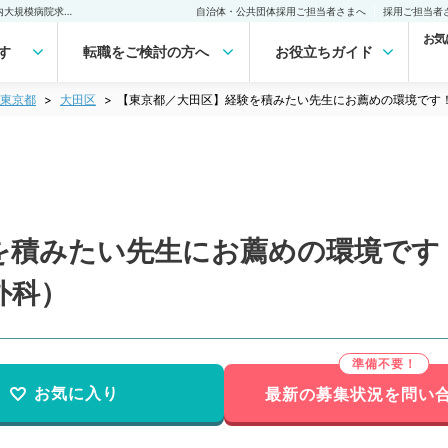
【東京都／大田区】経験を積みたい先生にお薦めの環境です！貴重な都内大規模病院求人です（常勤／脳神経外科）の転職・求人｜医師の求人・転職・アルバイトは【マイナビDOCTOR】
自治体・公共団体採用ご担当者さまへ
採用ご担当者
お気
す
転職をご検討の方へ
お役立ちガイド
東京都
大田区
【東京都／大田区】経験を積みたい先生にお薦めの環境です
を積みたい先生にお薦めの環境です
外科）
お気に入り
最新の募集状況を問い