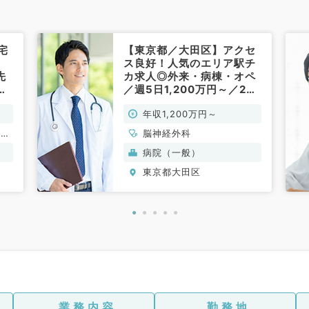
宅
【東京都／大田区】アクセ
ス良好！人気のエリア駅チ
先
カ求人◎外来・病棟・オペ
、
／週5日1,200万円～／2次
救急病院（脳神経外科／常
年収1,200万円～
勤）
、一
脳神経外科
科系
病院（一般）
東京都大田区
業務内容
勤務地