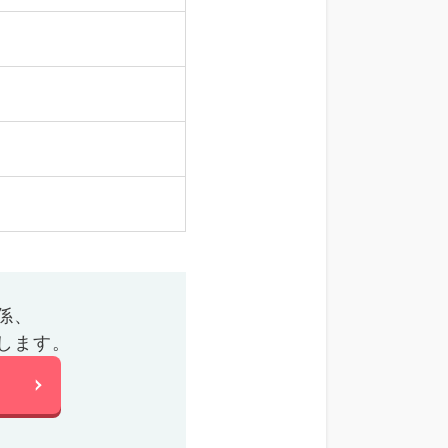
係、
します。