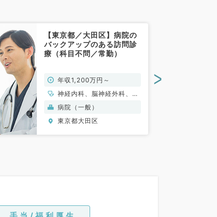
【東京都／大田区】病院の
バックアップのある訪問診
療（科目不問／常勤）
>
年収1,200万円～
神経内科、脳神経外科、一
般内科、老年内科、外科系
病院（一般）
全般、一般外科、科目不問
東京都大田区
手当/福利厚生