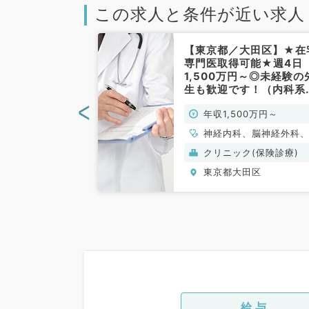
この求人と条件が近い求人
大田区】駅チカ
【東京都／大田区】★在
24時間保育完
専門医取得可能★週4日
4日1200万円
1,500万円～◎未経験の
院でのお仕事
生も歓迎です！（内科系
科／常勤）
外科系／常勤）
<
0万円～
年収1,500万円～
科
神経内科、脳神経外科
般内科、老年内科、外
般）
クリニック(保険診療)
全般、一般外科
田区
東京都大田区
給与