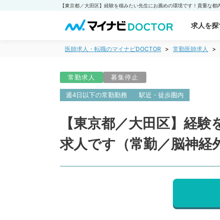
求人を探
医師求人・転職のマイナビDOCTOR
常勤医師求人
常勤求人
募集停止
週4日以下の常勤勤務
駅近・徒歩圏内
【東京都／大田区】経験
求人です（常勤／脳神経